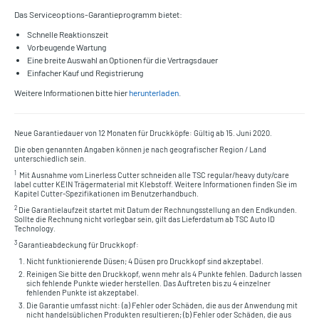
Das Serviceoptions-Garantieprogramm bietet:
Schnelle Reaktionszeit
Vorbeugende Wartung
Eine breite Auswahl an Optionen für die Vertragsdauer
Einfacher Kauf und Registrierung
Weitere Informationen bitte hier
herunterladen
.
Neue Garantiedauer von 12 Monaten für Druckköpfe: Gültig ab 15. Juni 2020.
Die oben genannten Angaben können je nach geografischer Region / Land
unterschiedlich sein.
1
Mit Ausnahme vom Linerless Cutter schneiden alle TSC regular/heavy duty/care
label cutter KEIN Trägermaterial mit Klebstoff. Weitere Informationen finden Sie im
Kapitel Cutter-Spezifikationen im Benutzerhandbuch.
2
Die Garantielaufzeit startet mit Datum der Rechnungsstellung an den Endkunden.
Sollte die Rechnung nicht vorlegbar sein, gilt das Lieferdatum ab TSC Auto ID
Technology.
3
Garantieabdeckung für Druckkopf:
Nicht funktionierende Düsen; 4 Düsen pro Druckkopf sind akzeptabel.
Reinigen Sie bitte den Druckkopf, wenn mehr als 4 Punkte fehlen. Dadurch lassen
sich fehlende Punkte wieder herstellen. Das Auftreten bis zu 4 einzelner
fehlenden Punkte ist akzeptabel.
Die Garantie umfasst nicht: (a) Fehler oder Schäden, die aus der Anwendung mit
nicht handelsüblichen Produkten resultieren; (b) Fehler oder Schäden, die aus