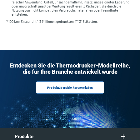
falscher Anwendung, Unfall, unsachgemäßem Einsatz, ungeeigneter Lagerung
oder unvorschriftsmäßiger Wartung resultieren (c) Schäden, die durch die
Nutzung von nicht kompatiblen Verbrauchsmaterialien oder Fremdtinte
entstehen
.
4
100 km: Entspricht 1,3 Millionen gedruckten 4"* 3" Etiketten.
Entdecken Sie die Thermodrucker-Modellreihe,
die für Ihre Branche entwickelt wurde
Produktübersicht herunterladen
Produkte