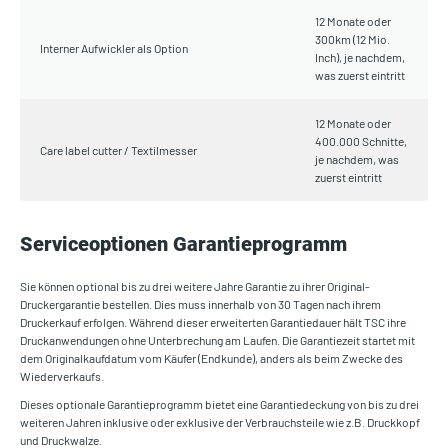
12 Monate oder
300km (12 Mio.
Interner Aufwickler als Option
Inch), je nachdem,
was zuerst eintritt
12 Monate oder
400.000 Schnitte,
Care label cutter / Textilmesser
je nachdem, was
zuerst eintritt
Serviceoptionen Garantieprogramm
Sie können optional bis zu drei weitere Jahre Garantie zu ihrer Original-
Druckergarantie bestellen. Dies muss innerhalb von 30 Tagen nach ihrem
Druckerkauf erfolgen. Während dieser erweiterten Garantiedauer hält TSC ihre
Druckanwendungen ohne Unterbrechung am Laufen. Die Garantiezeit startet mit
dem Originalkaufdatum vom Käufer (Endkunde), anders als beim Zwecke des
Wiederverkaufs.
Dieses optionale Garantieprogramm bietet eine Garantiedeckung von bis zu drei
weiteren Jahren inklusive oder exklusive der Verbrauchsteile wie z.B. Druckkopf
und Druckwalze.