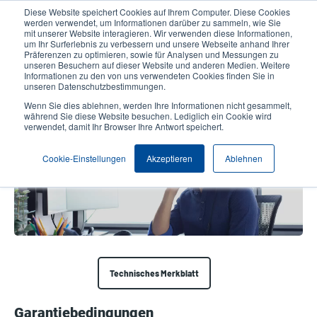
Direkt
Diese Website speichert Cookies auf Ihrem Computer. Diese Cookies
zum
werden verwendet, um Informationen darüber zu sammeln, wie Sie
Inhalt
mit unserer Website interagieren. Wir verwenden diese Informationen,
User
User
um Ihr Surferlebnis zu verbessern und unsere Webseite anhand Ihrer
Präferenzen zu optimieren, sowie für Analysen und Messungen zu
account
Anonymo
Produktsuche
Kontakt
unseren Besuchern auf dieser Website und anderen Medien. Weitere
Header
menu
Informationen zu den von uns verwendeten Cookies finden Sie in
unseren Datenschutzbestimmungen.
Wenn Sie dies ablehnen, werden Ihre Informationen nicht gesammelt,
Garantiebedingungen
während Sie diese Website besuchen. Lediglich ein Cookie wird
verwendet, damit Ihr Browser Ihre Antwort speichert.
Cookie-Einstellungen
Akzeptieren
Ablehnen
Technisches Merkblatt
Garantiebedingungen