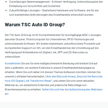
Zuverlässiges Datenmanagement – Echtzeit-Verfolgung, Unterstützung bei der
Einhaltung von Vorschriften und Sicherheit.
Zukunftsfähige Lösungen – Skalierbare Hardware und Software, die für die
sich wandelnden Anforderungen des Einzelhandels entwickelt wurden.
Warum TSC Auto ID Group?
Die TSC Auto ID Group ist Ihr Komplettanbieter für durchgängige AIDC-Lösungen,
darunter Drucker, Mobilcomputer für Unternehmen, RFID-Technologie und
unterstützende Software. Wir bieten skalierbare, zukunftssichere Produkte und
kompetenten Support vor Ort, um den Einzelhandel bei der Umstellung auf die
Verfolgung auf Artikelebene mit Digital Link, DPP und 2D-Barcodes zu
unterstützen.
Kontaktieren
Sie uns für eine maßgeschneiderte Beratung und bleiben Sie auf
dem Laufenden, um weitere Einblicke in unsere Einzelhandelskampagne zu
erhalten. Wenn Sie sich näher mit diesen Themen befassen möchten, können Sie
unseren Leitfaden herunterladen,
Über den Barcode hinaus „Beyond the Barcode:
How GS1 Digital Link Transforms Retail“
, und sehen Sie sich unser aktuelles
Webinar an, um detaillierte Einblicke und praktische Ratschläge von
Branchenexperten zu erhalten.
Sehen Sie sich hier die Aufzeichnung des Webinars
an
!