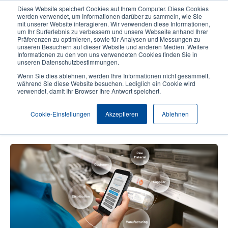
Direkt
Diese Website speichert Cookies auf Ihrem Computer. Diese Cookies
zum
werden verwendet, um Informationen darüber zu sammeln, wie Sie
Inhalt
mit unserer Website interagieren. Wir verwenden diese Informationen,
User
User
um Ihr Surferlebnis zu verbessern und unsere Webseite anhand Ihrer
Präferenzen zu optimieren, sowie für Analysen und Messungen zu
account
Anonymo
Produktsuche
Kontakt
unseren Besuchern auf dieser Website und anderen Medien. Weitere
Header
menu
Informationen zu den von uns verwendeten Cookies finden Sie in
unseren Datenschutzbestimmungen.
Wenn Sie dies ablehnen, werden Ihre Informationen nicht gesammelt,
Der nächste große Schritt in der
während Sie diese Website besuchen. Lediglich ein Cookie wird
verwendet, damit Ihr Browser Ihre Antwort speichert.
digitalen Transformation des
Einzelhandels
Cookie-Einstellungen
Akzeptieren
Ablehnen