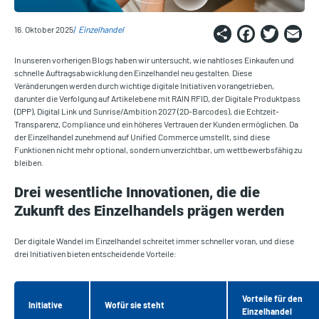
Share
Faceb
Twi
E
16. Oktober 2025
Einzelhandel
In unseren vorherigen Blogs haben wir untersucht, wie nahtloses Einkaufen und
schnelle Auftragsabwicklung den Einzelhandel neu gestalten. Diese
Veränderungen werden durch wichtige digitale Initiativen vorangetrieben,
darunter die Verfolgung auf Artikelebene mit RAIN RFID, der Digitale Produktpass
(DPP), Digital Link und Sunrise/Ambition 2027 (2D-Barcodes), die Echtzeit-
Transparenz, Compliance und ein höheres Vertrauen der Kunden ermöglichen. Da
der Einzelhandel zunehmend auf Unified Commerce umstellt, sind diese
Funktionen nicht mehr optional, sondern unverzichtbar, um wettbewerbsfähig zu
bleiben.
Drei wesentliche Innovationen, die die
Zukunft des Einzelhandels prägen werden
Der digitale Wandel im Einzelhandel schreitet immer schneller voran, und diese
drei Initiativen bieten entscheidende Vorteile:
Vorteile für den
Initiative
Wofür sie steht
Einzelhandel