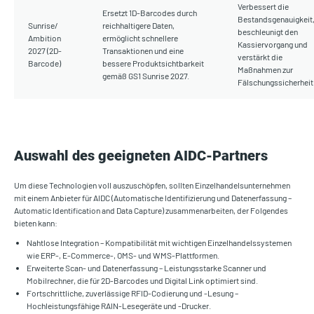
Verbessert die
Ersetzt 1D-Barcodes durch
Bestandsgenauigkeit
Sunrise/
reichhaltigere Daten,
beschleunigt den
Ambition
ermöglicht schnellere
Kassiervorgang und
2027 (2D-
Transaktionen und eine
verstärkt die
Barcode)
bessere Produktsichtbarkeit
Maßnahmen zur
gemäß GS1 Sunrise 2027.
Fälschungssicherheit
Auswahl des geeigneten AIDC-Partners
Um diese Technologien voll auszuschöpfen, sollten Einzelhandelsunternehmen
mit einem Anbieter für AIDC (Automatische Identifizierung und Datenerfassung –
Automatic Identification and Data Capture) zusammenarbeiten, der Folgendes
bieten kann:
Nahtlose Integration – Kompatibilität mit wichtigen Einzelhandelssystemen
wie ERP-, E-Commerce-, OMS- und WMS-Plattformen.
Erweiterte Scan- und Datenerfassung – Leistungsstarke Scanner und
Mobilrechner, die für 2D-Barcodes und Digital Link optimiert sind.
Fortschrittliche, zuverlässige RFID-Codierung und -Lesung –
Hochleistungsfähige RAIN-Lesegeräte und -Drucker.