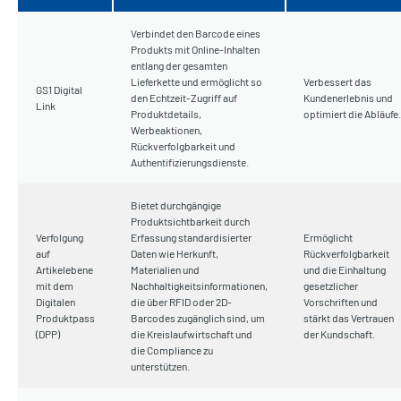
Verbindet den Barcode eines
Produkts mit Online-Inhalten
entlang der gesamten
Lieferkette und ermöglicht so
Verbessert das
GS1 Digital
den Echtzeit-Zugriff auf
Kundenerlebnis und
Link
Produktdetails,
optimiert die Abläufe.
Werbeaktionen,
Rückverfolgbarkeit und
Authentifizierungsdienste.
Bietet durchgängige
Produktsichtbarkeit durch
Verfolgung
Erfassung standardisierter
Ermöglicht
auf
Daten wie Herkunft,
Rückverfolgbarkeit
Artikelebene
Materialien und
und die Einhaltung
mit dem
Nachhaltigkeitsinformationen,
gesetzlicher
Digitalen
die über RFID oder 2D-
Vorschriften und
Produktpass
Barcodes zugänglich sind, um
stärkt das Vertrauen
(DPP)
die Kreislaufwirtschaft und
der Kundschaft.
die Compliance zu
unterstützen.