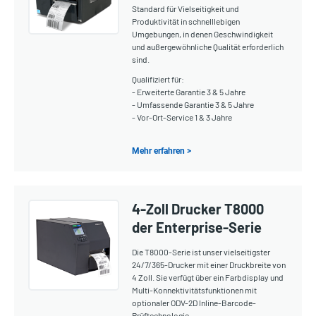
Standard für Vielseitigkeit und
Produktivität in schnelllebigen
Umgebungen, in denen Geschwindigkeit
und außergewöhnliche Qualität erforderlich
sind.
Qualifiziert für:
- Erweiterte Garantie 3 & 5 Jahre
- Umfassende Garantie 3 & 5 Jahre
- Vor-Ort-Service 1 & 3 Jahre
Mehr erfahren >
4-Zoll Drucker T8000
der Enterprise-Serie
Die T8000-Serie ist unser vielseitigster
24/7/365-Drucker mit einer Druckbreite von
4 Zoll. Sie verfügt über ein Farbdisplay und
Multi-Konnektivitätsfunktionen mit
optionaler ODV-2D Inline-Barcode-
Prüftechnologie.