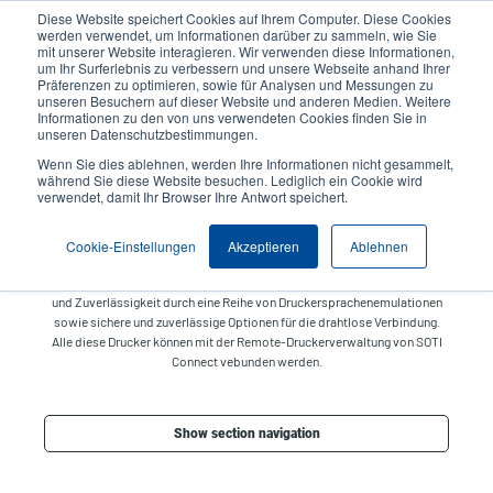
Direkt
Diese Website speichert Cookies auf Ihrem Computer. Diese Cookies
zum
werden verwendet, um Informationen darüber zu sammeln, wie Sie
Inhalt
mit unserer Website interagieren. Wir verwenden diese Informationen,
User
User
um Ihr Surferlebnis zu verbessern und unsere Webseite anhand Ihrer
Präferenzen zu optimieren, sowie für Analysen und Messungen zu
account
Anonymo
Produktsuche
Kontakt
unseren Besuchern auf dieser Website und anderen Medien. Weitere
Header
menu
Informationen zu den von uns verwendeten Cookies finden Sie in
unseren Datenschutzbestimmungen.
Wenn Sie dies ablehnen, werden Ihre Informationen nicht gesammelt,
Enterprise-Serie
während Sie diese Website besuchen. Lediglich ein Cookie wird
verwendet, damit Ihr Browser Ihre Antwort speichert.
Als robuste Arbeitspferde sind unsere gesamten industriellen Barcode-
Etikettendrucker der Mittel- bis Enterprise-Klasse für die
Cookie-Einstellungen
Akzeptieren
Ablehnen
anspruchsvollsten Umgebungen konzipiert. Unsere Enterprise-Drucker
sind in zahlreichen Größen erhältlich und bieten hohe Leistung, Flexibilität
und Zuverlässigkeit durch eine Reihe von Druckersprachenemulationen
sowie sichere und zuverlässige Optionen für die drahtlose Verbindung.
Alle diese Drucker können mit der Remote-Druckerverwaltung von SOTI
Connect vebunden werden.
Show section navigation