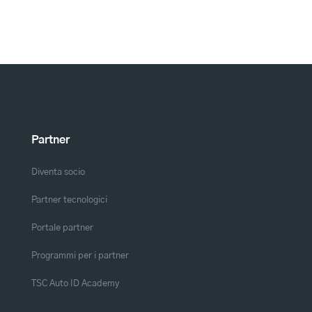
Partner
Diventa socio
Partner tecnologici
Portale partner
Programmi per i partner
TSC Auto ID Academy