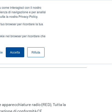
 come interagisci con il nostro
Accedi / Registrati
Europe, Middle East & Africa [Italian]
User
rienza di navigazione e per analisi
ulta la nostra Privacy Policy.
Anonymous
l tuo browser per ricordare la tua
Seleziona Prodotti
Contatto Vendite
Header
ookie nel browser per ricordare che
ie
Accetta
Rifiuta
le apparecchiature radio (RED). Tutta la
razione di conformità CE.