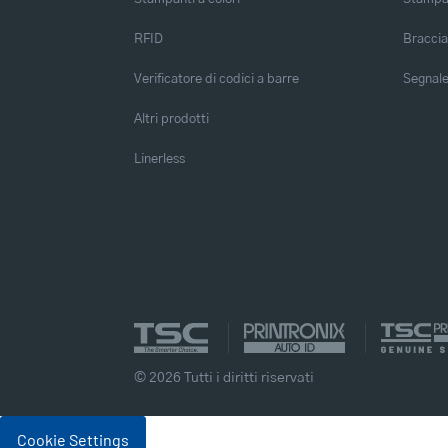
RFID
Braccia
Verificatore di codici a barre
Segnalet
Altri prodotti
Linerless
© 2026 Tutti i diritti riservati
Cookie Settings