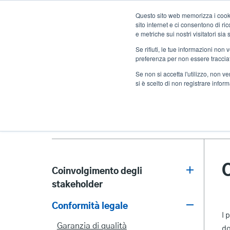
Salta
Questo sito web memorizza i cookie
al
sito internet e ci consentono di r
contenuto
e metriche sui nostri visitatori si
principale
Se rifiuti, le tue informazioni non
Prodotti
Solu
preferenza per non essere traccia
Se non si accetta l'utilizzo, non 
si è scelto di non registrare infor
Home
Azienda
Conformità legale
Coinvolgimento degli
stakeholder
Stakeholder
Conformità legale
Engagement
I 
Garanzia di qualità
do