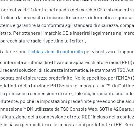
 normativa RED rientra nel quadro del marchio CE e si concentra,
ttolinea la necessità di misure di sicurezza informatica rigorose p
stemi, e garantire la conformità agli standard di sicurezza, compa
ettro. Per ottenere il marchio CE e inserirsi legalmente nel merca
parecchiature radio rispettino tali criteri.
i alla sezione
Dichiarazioni di conformità
per visualizzare i rappor
 conformità all'ultima direttiva sulle apparecchiature radio (RED
ù recenti soluzioni di sicurezza informatica, le stampanti TSC Aut
postazioni di sicurezza predefinite. Nello specifico, per l'EMEA 
edefinita della funzione PRTSecure è impostata su "Strict" al fine 
lla primissima connessione di rete. Tale miglioramento può influir
ll'utente, poiché le impostazioni predefinite prevedono che alc
nnessione MDM utilizzate da TSC Console Web, SOTI e 42Gears, si
nfigurazione della connessione di rete RED" incluso nella confezi
nk in basso per modificare le impostazioni predefinite di PRTSec