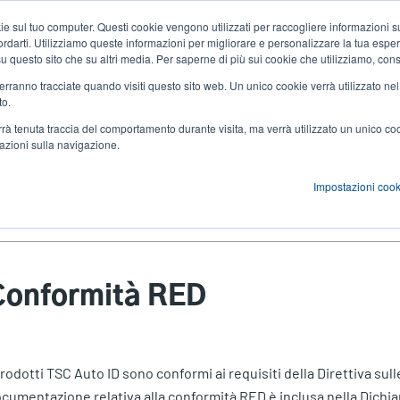
 sul tuo computer. Questi cookie vengono utilizzati per raccogliere informazioni su
Notizie ed eventi
Azienda
User
icordarti. Utilizziamo queste informazioni per migliorare e personalizzare la tua espe
a su questo sito che su altri media. Per saperne di più sui cookie che utilizziamo, cons
account
 verranno tracciate quando visiti questo sito web. Un unico cookie verrà utilizzato ne
zioni
Servizi
Supporto e download
Partner
to.
menu
verrà tenuta traccia del comportamento durante visita, ma verrà utilizzato un unico c
mazioni sulla navigazione.
Impostazioni cook
Security Advisory
Conformità RED
Conformità RED
prodotti TSC Auto ID sono conformi ai requisiti della Direttiva sul
cumentazione relativa alla conformità RED è inclusa nella Dichia