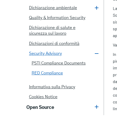
La
Dichiarazione ambientale
So
Quality & Information Security
si
Dichiarazione di salute e
sp
sicurezza sul lavoro
ap
Dichiarazioni di conformità
Va
Security Advisory
In
pi
PSTI Compliance Documents
im
RED Compliance
pr
da
Informativa sulla Privacy
de
co
Cookies Notice
co
Open Source
li