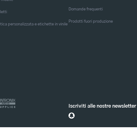
Domande frequenti
letti
Prodotti fuori produzione
ica personalizzata e etichette in vinile
Iscriviti alle nostre newsletter