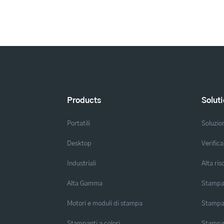
Products
Solut
Portatili
Soluzio
Desktop
Verifica
Industriali
Alta ris
Alta Gamma
Stampa 
Motori e moduli di stampa
Stampa 
Stampanti a colori
Stampa