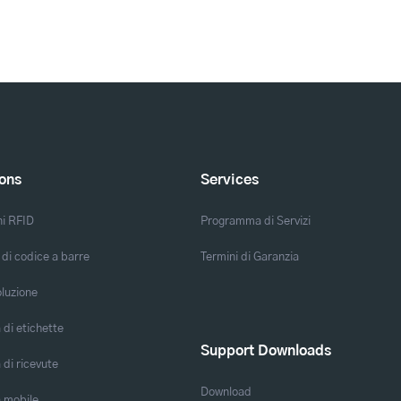
ions
Services
ni RFID
Programma di Servizi
 di codice a barre
Termini di Garanzia
oluzione
di etichette
Support Downloads
di ricevute
Download
 mobile