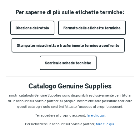
Per saperne di più sulle etichette termiche:
Direzione del rotolo
Formato delle etichette termiche
Stampa termica diretta e trasferimento termico a confronto
Scarica le schede tecniche
Catalogo Genuine Supplies
I nostri cataloghi Genuine Supplies sono disponibili esclusivamente per i titolari
di un account sul portale partner. Si prega di notare che sarà possibile scaricare
questi cataloghi solo se si è effettuato l'accesso al proprio account.
Per accedere al proprio account,
fare clic qui
.
Per richiedere un account sul portale partner,
fare clic qui
.