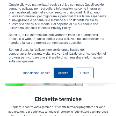
Salta
Questo sito web memorizza i cookie sul tuo computer. Questi cookie
al
vengono utilizzati per raccogliere informazioni su come interagisci
contenuto
con il nostro sito internet e ci consentono di ricordarti. Utilizziamo
User
User
queste informazioni per migliorare e personalizzare la tua esperienza
principale
di navigazione e per analisi e metriche sui nostri visitatori sia su
account
Anonym
Seleziona Prodotti
Contatto Vendite
questo sito che su altri media. Per saperne di più sui cookie che
Header
utilizziamo, consulta la nostra Privacy Policy.
menu
Se rifiuti, le tue informazioni non verranno tracciate quando visiti
questo sito web. Un unico cookie verrà utilizzato nel tuo browser per
ricordare la tua preferenza per non essere tracciato.
Etichette termiche
Se non si accetta l'utilizzo, non verrà tenuta traccia del
comportamento durante visita, ma verrà utilizzato un unico cookie nel
browser per ricordare che si è scelto di non registrare informazioni
sulla navigazione.
Impostazioni cookie
Accetta
Rifiuta
Etichette termiche
Esplora la nostra vasta gamma di etichette termiche progettate per varie
applicazioni, dalle etichette termiche dirette per un'etichettatura temporanea
efficiente alle opzioni a trasferimento termico durevoli adatte a esigenze di