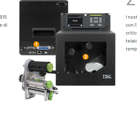
DB15
I nos
e di
con l
criti
i
telai
tempo