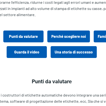
rarne l'efficienza, ridurne i costi legati agli errori umani e aumen
ti in impianti ad alto volume di stampa di etichette su casse, pall
nel settore alimentare.
Punti da valutare
Perché scegliere noi
Fami
Guarda il video
Una storia di successo
Punti da valutare
i costruttori di etichette automatiche devono integrare una serie
tema, software di progettazione delle etichette, ecc. Sia che si 