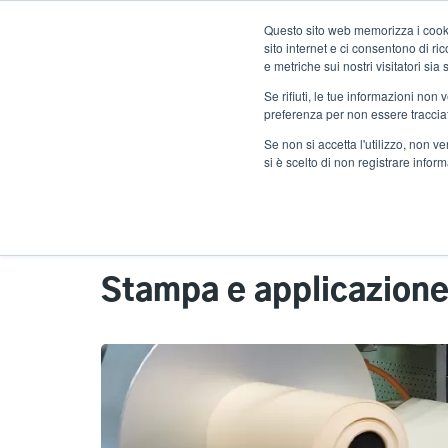
Salta
Questo sito web memorizza i cookie
al
sito internet e ci consentono di r
contenuto
e metriche sui nostri visitatori si
principale
Se rifiuti, le tue informazioni non
Prodotti
Solu
preferenza per non essere traccia
Se non si accetta l'utilizzo, non 
si è scelto di non registrare infor
Home
Soluzioni
Applicazioni
Stam
Stampa e applicazion