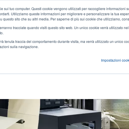
 sul tuo computer. Questi cookie vengono utilizzati per raccogliere informazioni su
Notizie ed eventi
Azienda
User
icordarti. Utilizziamo queste informazioni per migliorare e personalizzare la tua espe
a su questo sito che su altri media. Per saperne di più sui cookie che utilizziamo, cons
account
 verranno tracciate quando visiti questo sito web. Un unico cookie verrà utilizzato ne
zioni
Servizi
Supporto e download
Partner
to.
menu
verrà tenuta traccia del comportamento durante visita, ma verrà utilizzato un unico c
mazioni sulla navigazione.
Impostazioni cook
pa e applicazione
e