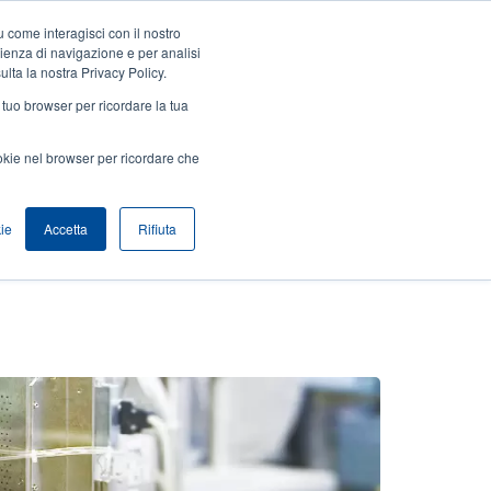
 come interagisci con il nostro
Accedi / Registrati
Europe, Middle East & Africa [Italian]
User
rienza di navigazione e per analisi
ulta la nostra Privacy Policy.
Anonymous
l tuo browser per ricordare la tua
Seleziona Prodotti
Contatto Vendite
Header
ookie nel browser per ricordare che
ie
Accetta
Rifiuta