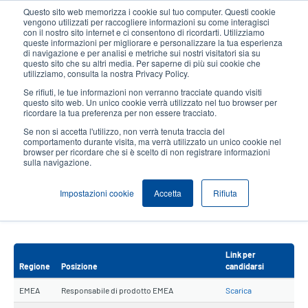
Salta
Questo sito web memorizza i cookie sul tuo computer. Questi cookie
al
vengono utilizzati per raccogliere informazioni su come interagisci
contenuto
con il nostro sito internet e ci consentono di ricordarti. Utilizziamo
User
User
queste informazioni per migliorare e personalizzare la tua esperienza
principale
di navigazione e per analisi e metriche sui nostri visitatori sia su
account
Anonym
Seleziona Prodotti
Contatto Vendite
questo sito che su altri media. Per saperne di più sui cookie che
Header
utilizziamo, consulta la nostra Privacy Policy.
menu
Se rifiuti, le tue informazioni non verranno tracciate quando visiti
questo sito web. Un unico cookie verrà utilizzato nel tuo browser per
ricordare la tua preferenza per non essere tracciato.
Opportunità di lavoro
Se non si accetta l'utilizzo, non verrà tenuta traccia del
comportamento durante visita, ma verrà utilizzato un unico cookie nel
browser per ricordare che si è scelto di non registrare informazioni
Opportunità di lavoro in EMEA (Europa,
sulla navigazione.
Medio Oriente e Africa)
Impostazioni cookie
Accetta
Rifiuta
Unisciti a uno dei fornitori in più rapida crescita al mondo di stampanti termiche
per etichette con codici a barre.
Link per
Regione
Posizione
candidarsi
EMEA
Responsabile di prodotto EMEA
Scarica