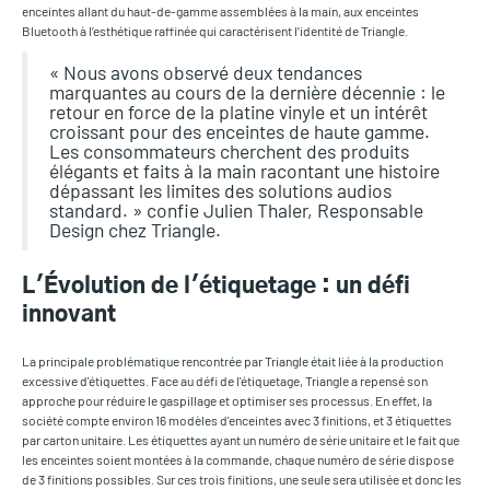
enceintes allant du haut-de-gamme assemblées à la main, aux enceintes
Bluetooth à l’esthétique raffinée qui caractérisent l’identité de Triangle.
« Nous avons observé deux tendances
marquantes au cours de la dernière décennie : le
retour en force de la platine vinyle et un intérêt
croissant pour des enceintes de haute gamme.
Les consommateurs cherchent des produits
élégants et faits à la main racontant une histoire
dépassant les limites des solutions audios
standard. » confie Julien Thaler, Responsable
Design chez Triangle.
L'Évolution de l'étiquetage : un défi
innovant
La principale problématique rencontrée par Triangle était liée à la production
excessive d'étiquettes. Face au défi de l'étiquetage, Triangle a repensé son
approche pour réduire le gaspillage et optimiser ses processus. En effet, la
société compte environ 16 modèles d'enceintes avec 3 finitions, et 3 étiquettes
par carton unitaire. Les étiquettes ayant un numéro de série unitaire et le fait que
les enceintes soient montées à la commande, chaque numéro de série dispose
de 3 finitions possibles. Sur ces trois finitions, une seule sera utilisée et donc les