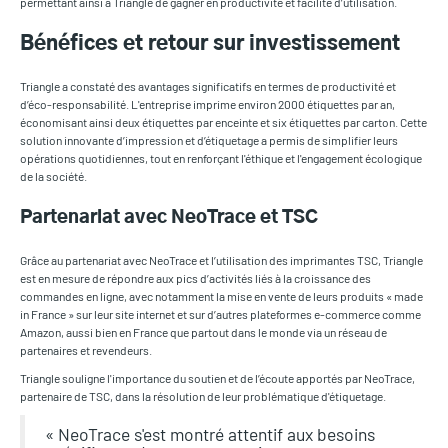
permettant ainsi à Triangle de gagner en productivité et facilité d’utilisation.
Bénéfices et retour sur investissement
Triangle a constaté des avantages significatifs en termes de productivité et
d’éco-responsabilité. L'entreprise imprime environ 2000 étiquettes par an,
économisant ainsi deux étiquettes par enceinte et six étiquettes par carton. Cette
solution innovante d’impression et d’étiquetage a permis de simplifier leurs
opérations quotidiennes, tout en renforçant l'éthique et l'engagement écologique
de la société.
Partenariat avec NeoTrace et TSC
Grâce au partenariat avec NeoTrace et l’utilisation des imprimantes TSC, Triangle
est en mesure de répondre aux pics d’activités liés à la croissance des
commandes en ligne, avec notamment la mise en vente de leurs produits « made
in France » sur leur site internet et sur d’autres plateformes e-commerce comme
Amazon, aussi bien en France que partout dans le monde via un réseau de
partenaires et revendeurs.
Triangle souligne l'importance du soutien et de l’écoute apportés par NeoTrace,
partenaire de TSC, dans la résolution de leur problématique d'étiquetage.
« NeoTrace s'est montré attentif aux besoins