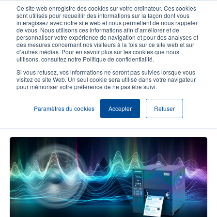
Aller
Ce site web enregistre des cookies sur votre ordinateur. Ces cookies
au
sont utilisés pour recueillir des informations sur la façon dont vous
contenu
interagissez avec notre site web et nous permettent de nous rappeler
User
User
de vous. Nous utilisons ces informations afin d’améliorer et de
principal
personnaliser votre expérience de navigation et pour des analyses et
account
Anonym
Sélection Produits
Contact Commercial
des mesures concernant nos visiteurs à la fois sur ce site web et sur
Header
d’autres médias. Pour en savoir plus sur les cookies que nous
menu
utilisons, consultez notre Politique de confidentialité.
Si vous refusez, vos informations ne seront pas suivies lorsque vous
visitez ce site Web. Un seul cookie sera utilisé dans votre navigateur
Société Triangle : Une Révolution
pour mémoriser votre préférence de ne pas être suivi.
dans l'Étiquetage pour une
Paramètres du cookies
Accepter
Refuser
Fabrication Hi-Fi de Qualité