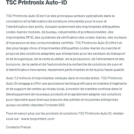
TSC Printronix Auto-ID
TSC Printronix Auto ID est l’un des principaux acteurs spécialisés dans la
conception et la fabrication de solutions innovantes pour le suivi et
l’identification des actifs, incluant notamment des imprimantes d’étiquettes
codes-barres mobiles, de bureau, industrielles et professionnelles, des
imprimantes RFID, des systèmes de vérification des codes-barres, des moteurs
d’impression et des consommables certifiés. TSC Printronix Auto ID offre l’un
des plus larges choix d’imprimantes d’étiquettes codes-barres du marché et
propose des solutions adaptées aux entreprises pour les secteurs du transport
et de la logistique, de la vente au détail, de la production, de l’alimentaire et des
boissons, de la santé et de l’automobile à la recherche de solutions de suivi et
d’identification innovantes, hautement performantes et de la plus haute qualité.
Avec 7,3 millions d’imprimantes vendues dans le monde entier, TSC Printronix
Auto ID s’engage à offrir une assistance technique efficace en matière d’ingénierie
et de support de ventes au niveau local, à investir de manière continue dans le
développement de nouveaux produits et à rapidement adapter ses solutions
pour répondre aussi bien aux besoins des petites et moyennes entreprises
qu’aux sociétés classées Fortunes 500.
Pour en savoir plus sur les produits et solutions TSC Printronix Auto ID, rendez-
vous sur : www.tscprinters.com
Contacts Presse