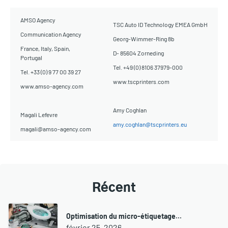
AMSO Agency
TSC Auto ID Technology EMEA GmbH
Communication Agency
Georg-Wimmer-Ring 8b
France, Italy, Spain,
D- 85604 Zorneding
Portugal
Tel. +49 (0) 8106 37979-000
Tel. +33 (0) 9 77 00 39 27
www.tscprinters.com
www.amso-agency.com
Amy Coghlan
Magali Lefevre
amy.coghlan@tscprinters.eu
magali@amso-agency.com
Récent
Optimisation du micro-étiquetage…
février 25, 2026