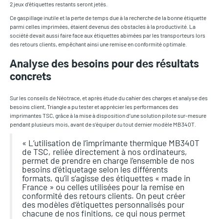
2 jeux d’étiquettes restants seront jetés.
Ce gaspillage inutile et la perte de temps due à la recherche de la bonne étiquette
parmi celles imprimées, étaient devenus des obstacles à la productivité. La
société devait aussi faire face aux étiquettes abimées par les transporteurs lors
des retours clients, empêchant ainsi une remise en conformité optimale.
Analyse des besoins pour des résultats
concrets
Sur les conseils de Néotrace, et après étude du cahier des charges et analyse des
besoins client, Triangle a pu tester et apprécier les performances des
imprimantes TSC, grâce à la mise à disposition d’une solution pilote sur-mesure
pendant plusieurs mois, avant de s’équiper du tout dernier modèle MB340T.
« L’utilisation de l’imprimante thermique MB340T
de TSC, reliée directement à nos ordinateurs,
permet de prendre en charge l’ensemble de nos
besoins d’étiquetage selon les différents
formats, qu’il s’agisse des étiquettes « made in
France » ou celles utilisées pour la remise en
conformité des retours clients. On peut créer
des modèles d’étiquettes personnalisés pour
chacune de nos finitions, ce qui nous permet