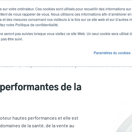
 sur votre ordinateur. Ces cookies sont utilisés pour recueillir des informations sur
Actualités et événements
Société
S'id
User
U
ttent de nous rappeler de vous. Nous utilisons ces informations afin d’améliorer et
 et des mesures concernant nos visiteurs à la fois sur ce site web et sur d’autres m
ez notre Politique de confidentialité.
account
A
ons
Services
Assistance et téléchargements
Partenaires
ne seront pas suivies lorsque vous visitez ce site Web. Un seul cookie sera utilisé 
menu
pas être suivi.
Paramètres du cookies
pouces
performantes de la
oteur hautes performances et elle est
 domaines de la santé, de la vente au