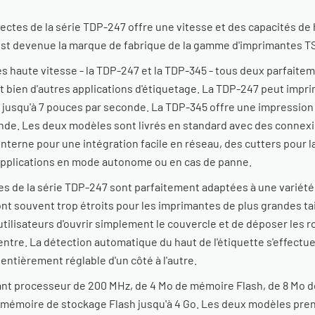
ectes de la série TDP-247 offre une vitesse et des capacités de 
 est devenue la marque de fabrique de la gamme d'imprimantes T
haute vitesse - la TDP-247 et la TDP-345 - tous deux parfaite
l et bien d'autres applications d'étiquetage. La TDP-247 peut imp
nt jusqu'à 7 pouces par seconde. La TDP-345 offre une impression
onde. Les deux modèles sont livrés en standard avec des connexio
nterne pour une intégration facile en réseau, des cutters pour l
 applications en mode autonome ou en cas de panne.
s de la série TDP-247 sont parfaitement adaptées à une variété d
ont souvent trop étroits pour les imprimantes de plus grandes t
utilisateurs d'ouvrir simplement le couvercle et de déposer les 
tre. La détection automatique du haut de l'étiquette s'effectue
entièrement réglable d'un côté à l'autre.
sant processeur de 200 MHz, de 4 Mo de mémoire Flash, de 8 Mo
 mémoire de stockage Flash jusqu'à 4 Go. Les deux modèles pre