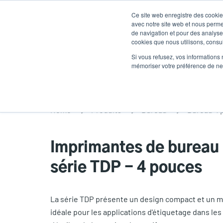
Aller
Ce site web enregistre des cookies
au
avec notre site web et nous perme
contenu
de navigation et pour des analyses
cookies que nous utilisons, consult
principal
Produits
Soluti
Si vous refusez, vos informations 
mémoriser votre préférence de ne 
Home
Produits
Bureau
Bureau 4 
Imprimantes de bureau 
série TDP - 4 pouces
La série TDP présente un design compact et un m
idéale pour les applications d'étiquetage dans les