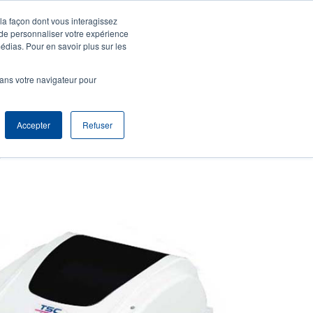
 la façon dont vous interagissez
entifier S'enregistrer
Europe, Middle East & Africa [Français]
ser
 de personnaliser votre expérience
édias. Pour en savoir plus sur les
nonymous
Sélection Produits
Contact Commercial
dans votre navigateur pour
Header
Accepter
Refuser
Imprimantes de bureau performantes de la série TDP - 4 pouces