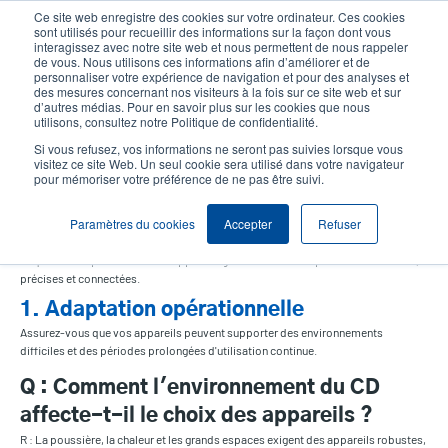
Aller
Ce site web enregistre des cookies sur votre ordinateur. Ces cookies
au
sont utilisés pour recueillir des informations sur la façon dont vous
User
User
contenu
interagissez avec notre site web et nous permettent de nous rappeler
account
Anonym
de vous. Nous utilisons ces informations afin d’améliorer et de
principal
personnaliser votre expérience de navigation et pour des analyses et
Header
Sélection Produits
Contact Commercial
menu
des mesures concernant nos visiteurs à la fois sur ce site web et sur
d’autres médias. Pour en savoir plus sur les cookies que nous
utilisons, consultez notre Politique de confidentialité.
Si vous refusez, vos informations ne seront pas suivies lorsque vous
visitez ce site Web. Un seul cookie sera utilisé dans votre navigateur
Choisir les bons appareils -
pour mémoriser votre préférence de ne pas être suivi.
Centres de distribution
Paramètres du cookies
Accepter
Refuser
Dans les centres de distribution (CD) à haut volume, chaque lecture et chaque
étiquette comptent. Les bons appareils garantissent des opérations continues,
précises et connectées.
1. Adaptation opérationnelle
Assurez-vous que vos appareils peuvent supporter des environnements
difficiles et des périodes prolongées d'utilisation continue.
Q : Comment l'environnement du CD
affecte-t-il le choix des appareils ?
R : La poussière, la chaleur et les grands espaces exigent des appareils robustes,