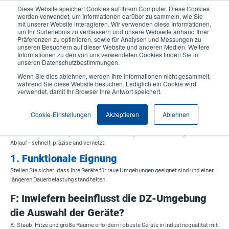
Direkt
Diese Website speichert Cookies auf Ihrem Computer. Diese Cookies
zum
werden verwendet, um Informationen darüber zu sammeln, wie Sie
User
User
Inhalt
mit unserer Website interagieren. Wir verwenden diese Informationen,
account
Anonymo
um Ihr Surferlebnis zu verbessern und unsere Webseite anhand Ihrer
Header
Präferenzen zu optimieren, sowie für Analysen und Messungen zu
menu
Produktsuche
Kontakt
unseren Besuchern auf dieser Website und anderen Medien. Weitere
Informationen zu den von uns verwendeten Cookies finden Sie in
unseren Datenschutzbestimmungen.
Wenn Sie dies ablehnen, werden Ihre Informationen nicht gesammelt,
Auswahl der geeigneten Geräte –
während Sie diese Website besuchen. Lediglich ein Cookie wird
verwendet, damit Ihr Browser Ihre Antwort speichert.
Distributionszentren
Cookie-Einstellungen
Akzeptieren
Ablehnen
In Distributionszentren (DZ) mit hohen Umschlagszahlen sind jeder Scan und jede
Etikette von Bedeutung. Die richtigen Geräte sorgen für einen reibungslosen
Ablauf – schnell, präzise und vernetzt.
1. Funktionale Eignung
Stellen Sie sicher, dass Ihre Geräte für raue Umgebungen geeignet sind und einer
längeren Dauerbelastung standhalten.
F: Inwiefern beeinflusst die DZ-Umgebung
die Auswahl der Geräte?
A: Staub, Hitze und große Räume erfordern robuste Geräte in Industriequalität mit