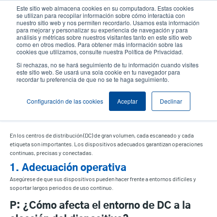
Pasar
Este sitio web almacena cookies en su computadora. Estas cookies
al
se utilizan para recopilar información sobre cómo interactúa con
User
User
contenido
nuestro sitio web y nos permiten recordarlo. Usamos esta información
account
Anonym
para mejorar y personalizar su experiencia de navegación y para
principal
análisis y métricas sobre nuestros visitantes tanto en este sitio web
Header
Selector de productos
menu
como en otros medios. Para obtener más información sobre las
cookies que utilizamos, consulte nuestra Política de Privacidad.
Comuníquese con Ventas
Si rechazas, no se hará seguimiento de tu información cuando visites
este sitio web. Se usará una sola cookie en tu navegador para
recordar tu preferencia de que no se te haga seguimiento.
Elegir los dispositivos adecuados
Configuración de las cookies
Aceptar
Declinar
- Centros de distribución
En los centros de distribución (DC) de gran volumen, cada escaneado y cada
etiqueta son importantes. Los dispositivos adecuados garantizan operaciones
continuas, precisas y conectadas.
1. Adecuación operativa
Asegúrese de que sus dispositivos pueden hacer frente a entornos difíciles y
soportar largos periodos de uso continuo.
P: ¿Cómo afecta el entorno de DC a la