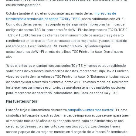
en una fecha posterior".
Octubre también trajo el emocionante lanzamiento de las
impresoras de
transferencia térmica de las series TC210 y TE210,
ahora habilitadas con Wi-Fi.
Como dos de las series más populares de la gama de impresoras térmicas de
códigos de barras TSC, la incorporación de Wi-Fi a las impresoras TC210, TC310,
TE210 y TE310 ofrece a los clientes los mismos modelos asequibles y de alto
rendimiento en los que confían con capacidades mejoradas. y accesibilidad de
red ampliada. Los clientes de TSC Printronix Auto ID pueden esperar
actualizaciones de Wi-Fi en más de la línea TSC Printronix Auto ID en el nuevo
año.
“A los clientes les encantan nuestras series TC y TE, y hemos estado recibiendo
solicitudes de versiones inalámbricas de estas impresoras”, dijo David Lundeen,
vicepresidente de marketing de TSC Printronix Auto ID. “Estamos entusiasmados
de poder ayudar a nuestros clientes a lanzar Wi-Fi en estos modelos. Realmente
fortalece nuestra línea de escritorio, ya que ahora tenemos múltiples opciones
para impresoras de escritorio inalámbricas, incluidas las series DA y TX ”.
Más fuertes juntos
Este año trajo el lanzamiento de nuestra
campaña “Juntos más fuertes”
. El lema
simboliza la fuerza de nuestras dos marcas de impresoras que se unen para traer
al mercado más de 65 años de experiencia combinada en la industria y es una
celebración de nuestro viaje junto con nuestros socios. Los clientes tienen
acceso y apoyo de las mejores mentes en el negocio de la impresión térmica de