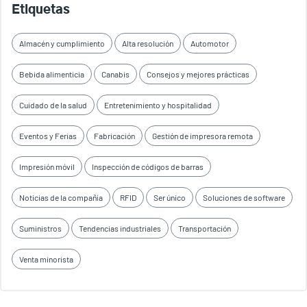
Etiquetas
Almacén y cumplimiento
Alta resolución
Automotor
Bebida alimenticia
Canabis
Consejos y mejores prácticas
Cuidado de la salud
Entretenimiento y hospitalidad
Eventos y Ferias
Fabricación
Gestión de impresora remota
Impresión móvil
Inspección de códigos de barras
Noticias de la compañía
RFID
Ser único
Soluciones de software
Suministros
Tendencias industriales
Transportación
Venta minorista