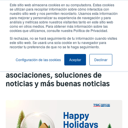
Pasar
Este sitio web almacena cookies en su computadora. Estas cookies
al
se utilizan para recopilar información sobre cómo interactúa con
contenido
nuestro sitio web y nos permiten recordarlo. Usamos esta información
User
User
para mejorar y personalizar su experiencia de navegación y para
principal
análisis y métricas sobre nuestros visitantes tanto en este sitio web
account
Anonym
Selector de productos
como en otros medios. Para obtener más información sobre las
Header
cookies que utilizamos, consulte nuestra Política de Privacidad.
menu
Comuníquese con Ventas
Si rechazas, no se hará seguimiento de tu información cuando visites
este sitio web. Se usará una sola cookie en tu navegador para
recordar tu preferencia de que no se te haga seguimiento.
Resumen del año 2020: juntos
Configuración de las cookies
Aceptar
Declinar
más fuertes, nuevas
asociaciones, soluciones de
noticias y más buenas noticias