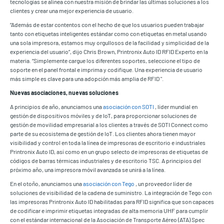
tecnologías se alinea con nuestra misión de brindar las últimas soluciones a los
clientes y crear una mejor experiencia de usuario.
“Además de estar contentos con el hecho de que los usuarios pueden trabajar
tanto con etiquetas inteligentes estándar como con etiquetas en metal usando
una sola impresora, estamos muy orgullosos de la facilidad y simplicidad de la
experiencia del usuario”, dijo Chris Brown, Printronix Auto ID RFID Experto en la
materia. “Simplemente cargue los diferentes soportes, seleccione el tipo de
soporte en el panel frontal e imprima y codifique. Una experiencia de usuario
más simple es clave para una adopción más amplia de RFID ".
Nuevas asociaciones, nuevas soluciones
A principios de año, anunciamos una
asociación con SOTI
, líder mundial en
gestión de dispositivos móviles y de IoT, para proporcionar soluciones de
gestión de movilidad empresarial a los clientes a través de SOTI Connect como
parte de su ecosistema de gestión de IoT. Los clientes ahora tienen mayor
visibilidad y control en toda la línea de impresoras de escritorio e industriales
Printronix Auto ID, así como en un grupo selecto de impresoras de etiquetas de
códigos de barras térmicas industriales y de escritorio TSC. A principios del
próximo año, una impresora móvil avanzada se unirá a la línea.
En el otoño, anunciamos una
asociación con Tego
, un proveedor líder de
soluciones de visibilidad de la cadena de suministro. La integración de Tego con
las impresoras Printronix Auto ID habilitadas para RFID significa que son capaces
de codificar e imprimir etiquetas integradas de alta memoria UHF para cumplir
con el estándar internacional de la Asociación de Transporte Aéreo (ATA) Spec