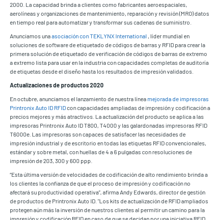
2000. La capacidad brinda a clientes como fabricantes aeroespaciales,
aerolíneas y organizaciones de mantenimiento, reparación y revisión (MRO) datos
en tiempo real para automatizar y transformar sus cadenas de suministro.
Anunciamos una
asociación con TEKLYNX International
, líder mundial en
soluciones de software de etiquetado de códigos de barras y RFID para crear la
primera solución de etiquetado de verificación de códigos de barras de extremo
a extremo lista para usar en la industria con capacidades completas de auditoría
de etiquetas desde el diseño hasta los resultados de impresión validados.
Actualizaciones de productos 2020
En octubre, anunciamos el lanzamiento de nuestra línea
mejorada de impresoras
Printronix Auto ID RFID
con capacidades ampliadas de impresión y codificación a
precios mejores y más atractivos. La actualización del producto se aplica a las
impresoras Printronix Auto ID T800, T4000 y las galardonadas impresoras RFID
T6000e. Las impresoras son capaces de satisfacer las necesidades de
impresión industrial y de escritorio en todas las etiquetas RFID convencionales,
estándar y sobre metal, con huellas de 4 a 6 pulgadas con resoluciones de
impresión de 203, 300 y 600 ppp.
“Esta última versión de velocidades de codificación de alto rendimiento brinda a
los clientes la confianza de que el proceso de impresión y codificación no
afectará su productividad operativa”, afirma Andy Edwards, director de gestión
de productos de Printronix Auto ID. "Los kits de actualización de RFID ampliados
protegen aún más la inversión de nuestros clientes al permitir un camino para la
impresión y codificación RFID en caso de que se decidan por una iniciativa RFID