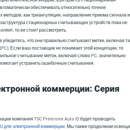
втоматически обеспечивать относительно точное
 методов, как триангуляция, направление приема сигнала и
раструктура стационарных считывающих устройств пока не
ляет, то ее стоит рассмотреть.
 убедитесь, что они правильно считывают метки, включая та
PC). Если ваш поставщик не понимает этой концепции, то
ильное считывание меток, включая слово PC, значительно
помогает устранить ошибочные считывания.
лектронной коммерции: Серия
ии компания TSC Printronix Auto ID будет проводить
ID для электронной коммерции
. Мы также продолжим освеща