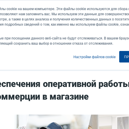
йлы cookie на вашем компьютере. Эти файлы cookie используются для сбор
Новости и события
Компания
Вой
User
U
 позволяют нам запомнить вас. Мы используем эти данные для совершенств
тре, а также в целях анализа и получения количественных данных о посетите
account
A
ия подробных сведений о том, как именно мы используем файлы cookie, озна
ия
Услуга
Поддержка и загрузки
Партнеры
menu
ые при посещении данного веб-сайта не будут отслеживаться. В вашем брауз
оляющий сохранить ваш выбор в отношении отказа от отслеживания.
Настройки файлов cookie
ПР
Советы по RFID для обеспечения оперативной работы в сфере электронной коммерции в магазине
еспечения оперативной работ
оммерции в магазине