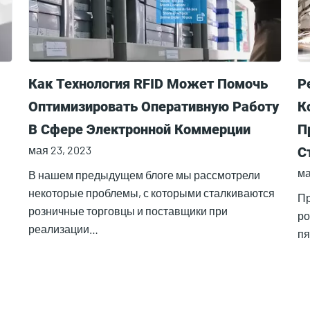
Как Технология RFID Может Помочь
Р
Оптимизировать Оперативную Работу
К
В Сфере Электронной Коммерции
П
мая 23, 2023
С
ма
Т
В нашем предыдущем блоге мы рассмотрели
некоторые проблемы, с которыми сталкиваются
Пр
розничные торговцы и поставщики при
ро
реализации…
пя