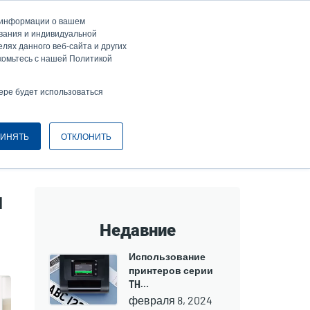
а информации о вашем
ти / Зарегистрироваться
Europe, Middle East & Africa [Ру́сские]
ser
ования и индивидуальной
лях данного веб-сайта и других
nonymous
комьтесь с нашей Политикой
Селектор изделий
Связаться с отделом продаж
Header
ере будет использоваться
ИНЯТЬ
ОТКЛОНИТЬ
ы
Недавние
Использование
принтеров серии
TH…
февраля 8, 2024