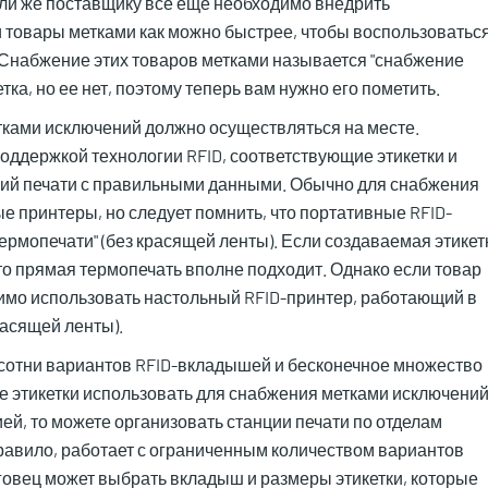
 Или же поставщику все еще необходимо внедрить
ти товары метками как можно быстрее, чтобы воспользоватьс
Снабжение этих товаров метками называется "снабжение
ка, но ее нет, поэтому теперь вам нужно его пометить.
ками исключений должно осуществляться на месте.
оддержкой технологии RFID, соответствующие этикетки и
ний печати с правильными данными. Обычно для снабжения
 принтеры, но следует помнить, что портативные RFID-
ермопечати" (без красящей ленты). Если создаваемая этикет
то прямая термопечать вполне подходит. Однако если товар
димо использовать настольный RFID-принтер, работающий в
асящей ленты).
 сотни вариантов RFID-вкладышей и бесконечное множество
кие этикетки использовать для снабжения метками исключени
ей, то можете организовать станции печати по отделам
правило, работает с ограниченным количеством вариантов
говец может выбрать вкладыш и размеры этикетки, которые