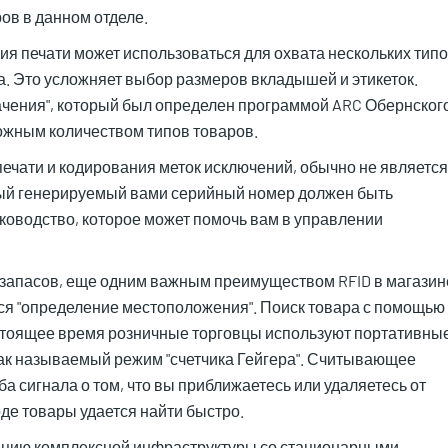
ов в данном отделе.
я печати может использоваться для охвата нескольких тип
а. Это усложняет выбор размеров вкладышей и этикеток.
чения", который был определен программой ARC Обернског
ожным количеством типов товаров.
ечати и кодирования меток исключений, обычно не является
дый генерируемый вами серийный номер должен быть
ководство, которое может помочь вам в управлении
запасов, еще одним важным преимуществом RFID в магазин
тся "определение местоположения". Поиск товара с помощью
астоящее время розничные торговцы используют портативны
к называемый режим "счетчика Гейгера". Считывающее
ба сигнала о том, что вы приближаетесь или удаляетесь от
оде товары удается найти быстро.
пцию комплексной инфраструктуры со стационарными