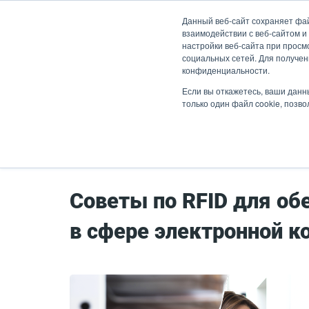
Перейти
Данный веб-сайт сохраняет фа
к
взаимодействии с веб-сайтом и
основному
настройки веб-сайта при просмо
социальных сетей. Для получен
содержанию
конфиденциальности.
Продукты
Решен
Если вы откажетесь, ваши данн
только один файл cookie, позв
Главная страница
Blog
РЧИД
Советы по RFID для об
в сфере электронной к