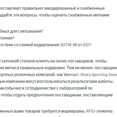
 поставляют правильно закодированные и снабженные
адайте эти вопросы, чтобы оценить снабженные метками
обных для считывания?
тояния?
тствии со схемой кодирования SGTIN-96 от GS1?
таточной степени влиять на своих поставщиков, чтобы
е меток и правильные кодировки. Тем не менее, поставщик
упных розничных компаний, как Walmart, Dick's Sporting Goo
чные компании могут воспользоваться результатами работы,
 (обычно в сотрудничестве с лабораторией по
, чтобы отдать предпочтение поставщикам, поставляющим
ученных вами товаров требуется маркировка. RFID-этикетка