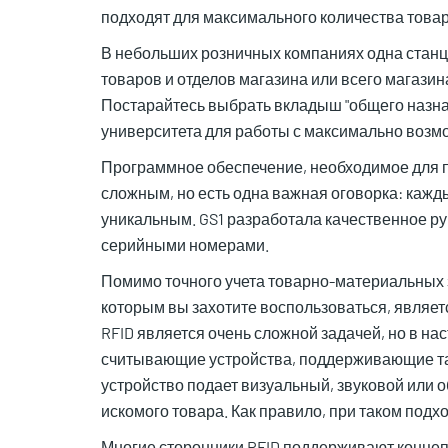
подходят для максимального количества товар
В небольших розничных компаниях одна станци
товаров и отделов магазина или всего магазин
Постарайтесь выбрать вкладыш "общего назна
университета для работы с максимально возм
Программное обеспечение, необходимое для п
сложным, но есть одна важная оговорка: каж
уникальным. GS1 разработала качественное ру
серийными номерами.
Помимо точного учета товарно-материальных 
которым вы захотите воспользоваться, являе
RFID является очень сложной задачей, но в н
считывающие устройства, поддерживающие та
устройство подает визуальный, звуковой или о
искомого товара. Как правило, при таком подх
Многие сторонники RFID поддерживают конце