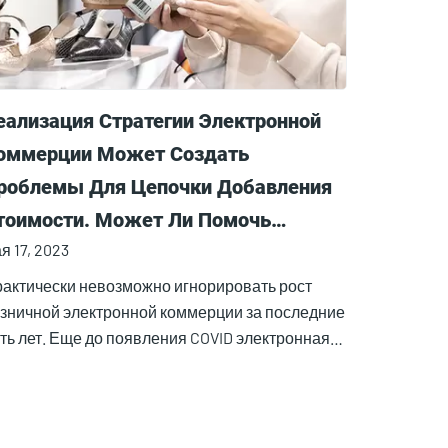
еализация Стратегии Электронной
оммерции Может Создать
роблемы Для Цепочки Добавления
тоимости. Может Ли Помочь
я 17, 2023
ехнология RFID?
актически невозможно игнорировать рост
зничной электронной коммерции за последние
ть лет. Еще до появления COVID электронная…