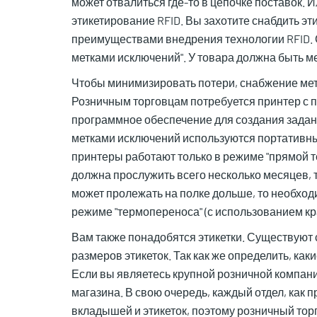
может отвалиться где-то в цепочке поставок.
этикетирование RFID. Вы захотите снабдить э
преимуществами внедрения технологии RFID. 
метками исключений". У товара должна быть мет
Чтобы минимизировать потери, снабжение мет
Розничным торговцам потребуется принтер с п
программное обеспечение для создания зада
метками исключений используются портативные
принтеры работают только в режиме "прямой т
должна прослужить всего несколько месяцев, 
может пролежать на полке дольше, то необхо
режиме "термопереноса" (с использованием кр
Вам также понадобятся этикетки. Существуют
размеров этикеток. Так как же определить, ка
Если вы являетесь крупной розничной компани
магазина. В свою очередь, каждый отдел, как 
вкладышей и этикеток, поэтому розничный тор