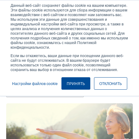
Перейти
Данный веб-сайт сохраняет файлы cookie на вашем компьютере.
к
Эти файлы cookie используются для сбора информации о вашем
основному
взаимодействии с веб-сайтом и позволяют нам запомнить вас.
User
User
Мы используем эти данные для совершенствования и
содержанию
индивидуальной настройки веб-сайта при просмотре, а также в
account
Anonymo
Селектор изделий
целях анализа и получения количественных данных о
Header
menu
посетителях данного веб-сайта и других социальных сетей. Для
получения подробных сведений о том, как именно мы используем
Связаться с отделом продаж
файлы cookie, ознакомьтесь с нашей Политикой
конфиденциальности.
Если вы откажетесь, ваши данные при посещении данного веб-
сайта не будут отслеживаться. В вашем браузере будет
Проверка Штрихкодов
использоваться только один файл cookie, позволяющий
сохранить ваш выбор в отношении отказа от отслеживания.
Темы
Настройки файлов cookie
ПРИНЯТЬ
ОТКЛОНИТЬ