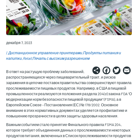
декабря 7, 2023
Дистанционное управление принтерами
Продукты питания и
напитки
Retail
Печать с высоким разрешением
Share
Faceb
Twi
E
В ответ на растущую проблему заболеваний,
распространяющихся через пищеварительный тракт, и рисков
заражения в цепочке поставок правительства совершенствуют правила
прослеживаемости пищевых продуктов. Например, в США в пищевой
промышленности реализуются положения раздела 204(d) закона FDA "О
модернизации норм безопасности пищевой продукции" (FSMA), а в
Европейском Союзе – Постановления (ЕС) № 178/2002. Основное
внимание в этих нормативных документах уделяется профилактике и
повышению прозрачности в целях защиты здоровья населения.
Важным событием стало принятие Финального правила FSMA 204,
которое требует объединения данных о прослеживаемости некоторых
продуктов питания, включенных в Список прослеживаемости продуктов