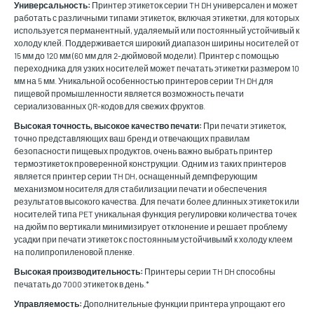
Универсальность:
Принтер этикеток серии TH DH универсален и может
работать с различными типами этикеток, включая этикетки, для которых
используется перманентный, удаляемый или постоянный устойчивый к
холоду клей. Поддерживается широкий диапазон ширины носителей от
15 мм до 120 мм (60 мм для 2-дюймовой модели). Принтер с помощью
переходника для узких носителей может печатать этикетки размером 10
мм на 5 мм. Уникальной особенностью принтеров серии TH DH для
пищевой промышленности является возможность печати
сериализованных QR-кодов для свежих фруктов.
Высокая точность, высокое качество печати:
При печати этикеток,
точно представляющих ваш бренд и отвечающих правилам
безопасности пищевых продуктов, очень важно выбрать принтер
термоэтикеток проверенной конструкции. Одним из таких принтеров
является принтер серии TH DH, оснащенный демпферующим
механизмом носителя для стабилизации печати и обеспечения
результатов высокого качества. Для печати более длинных этикеток или
носителей типа PET уникальная функция регулировки количества точек
на дюйм по вертикали минимизирует отклонение и решает проблему
усадки при печати этикеток с постоянным устойчивымй к холоду клеем
на полипропиленовой пленке.
Высокая производительность:
Принтеры серии TH DH способны
печатать до 7000 этикеток в день.*
Управляемость:
Дополнительные функции принтера упрощают его