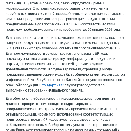
питания (FTL), в том числе сыров, свежих продуктов и рыбы/
морепродуктов. Это правило распространяется на местных и
зарубежных производителей, переработчиков, упаковщиков, а также на
компании, продающие или распространяющие продукты питания,
предназначенные для потребления в США. В соответствии с этим
правилом необходимо выполнить требования до 20 января 2026 года.
Для выполнения этого правила компании, входящие в цепочку поставок
пищевых продуктов, должны вести учет ключевых элементов данных
(KDE), связанных с критическими событиями прослеживаемости (CTE).
Для прослеживаемости рекомендуется использовать QR-коды,
поскольку они связывают конкретную информацию о продукте или
партии для обновления KDE и CTE во всей цепочке создания
добавленной стоимости. В случае заражения, страница QR-кода
попадания с внешней ссылки может быть обновлена критически важной
информацией, чтобы уберечь потребителей от покупки потенциально
опасной продукции.
Стандарты GS1
служат руководством по
выполнению требований Финального правила.
Для обеспечения безопасности пищевых продуктов предприятия
должны в приоритетном порядке внедрять средства
профилактического контроля, системы прослеживаемости и планы
отзыва продукции. Кроме того, использование соответствующих
принтеров для печати QR-кодов имеет решающее значение для
соблюдения этих правил. Выбор используемых принтеров является
важнейшим аспектом удовлетворения разнообразных требований к