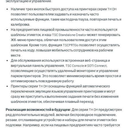
эксплуатацию и управление.
Наличие трех кнопок быстрого доступа на принтерах серии TH DH
позволяет пользователям задавать и назначать часто
используемые функции, такие как подача/пауза, повторная печать и
калибровка.
На предприятиях пищевой промышленности часто используются
шаблоны этикеток, и наш TSC Standalone Creator может генерировать
ЖК-меню принтера, облегчая пользователям доступ к этим
шаблонам. Кроме того, функция TSCPRTGo позволяет осуществлять
печать на ходу, повышая мобильность сотрудников на рабочем
месте.
Для обслуживания используются встроенная веб-страница и
виртуальная панель управления, TSC Console и SOTI Connect,
позволяющие осуществлять удаленный мониторинг и управление
парком принтеров. Это позволяет минимизировать время простоя и
оптимизировать повседневную работу.
Принтеры серии TH DH оснащены функцией автоматического
переключения эмуляции языков управления принтерами и могут
сразу же приступить к выполнению задания печати без изменения
шаблонов этикеток, обеспечивая плавный переход.
Реализация возможностей в будущем:
Для серии TH DH предусмотрен
ряд дополнительных модулей, включая беспроводное подключение,
резаки, отслаивающее устройство и наборы для печати этикеток без
подложки. Например, если на пищевых предприятиях часто требуется