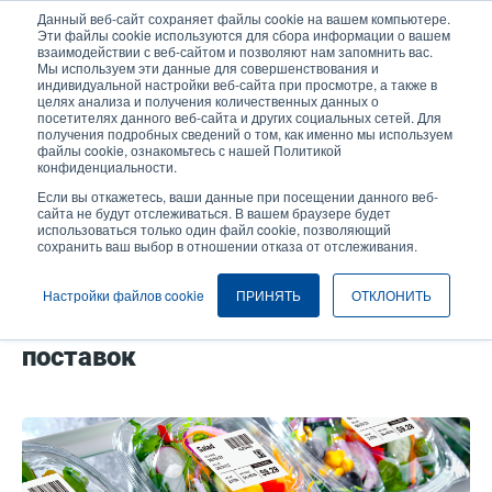
Перейти
Данный веб-сайт сохраняет файлы cookie на вашем компьютере.
к
Эти файлы cookie используются для сбора информации о вашем
основному
взаимодействии с веб-сайтом и позволяют нам запомнить вас.
User
User
Мы используем эти данные для совершенствования и
содержанию
индивидуальной настройки веб-сайта при просмотре, а также в
account
Anonymo
Селектор изделий
целях анализа и получения количественных данных о
Header
menu
посетителях данного веб-сайта и других социальных сетей. Для
получения подробных сведений о том, как именно мы используем
Связаться с отделом продаж
файлы cookie, ознакомьтесь с нашей Политикой
конфиденциальности.
Если вы откажетесь, ваши данные при посещении данного веб-
сайта не будут отслеживаться. В вашем браузере будет
Будьте готовы к выполнению
использоваться только один файл cookie, позволяющий
сохранить ваш выбор в отношении отказа от отслеживания.
требований по обеспечению
прослеживаемости пищевых
Настройки файлов cookie
ПРИНЯТЬ
ОТКЛОНИТЬ
продуктов в рамках всей цепочки
поставок