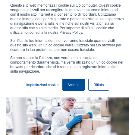
Salta
Questo sito web memorizza i cookie sul tuo computer. Questi cookie
al
vengono utilizzati per raccogliere informazioni su come interagisci
contenuto
con il nostro sito internet e ci consentono di ricordarti. Utilizziamo
User
User
queste informazioni per migliorare e personalizzare la tua esperienza
principale
di navigazione e per analisi e metriche sui nostri visitatori sia su
account
Anonym
Seleziona Prodotti
Contatto Vendite
questo sito che su altri media. Per saperne di più sui cookie che
Header
utilizziamo, consulta la nostra Privacy Policy.
menu
Se rifiuti, le tue informazioni non verranno tracciate quando visiti
questo sito web. Un unico cookie verrà utilizzato nel tuo browser per
ricordare la tua preferenza per non essere tracciato.
Garantire una produzione
Se non si accetta l'utilizzo, non verrà tenuta traccia del
ininterrotta sfruttando
comportamento durante visita, ma verrà utilizzato un unico cookie nel
browser per ricordare che si è scelto di non registrare informazioni
l'ecosistema della nostra filiera
sulla navigazione.
locale
Impostazioni cookie
Accetta
Rifiuta