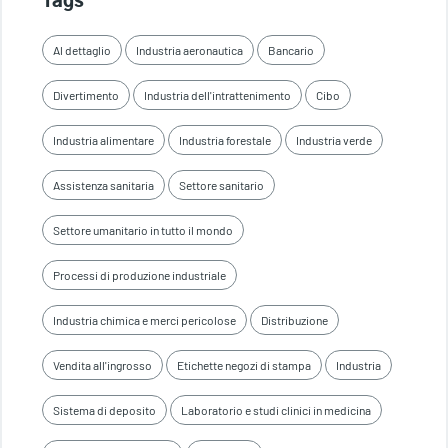
Tags
Al dettaglio
Industria aeronautica
Bancario
Divertimento
Industria dell'intrattenimento
Cibo
Industria alimentare
Industria forestale
Industria verde
Assistenza sanitaria
Settore sanitario
Settore umanitario in tutto il mondo
Processi di produzione industriale
Industria chimica e merci pericolose
Distribuzione
Vendita all'ingrosso
Etichette negozi di stampa
Industria
Sistema di deposito
Laboratorio e studi clinici in medicina