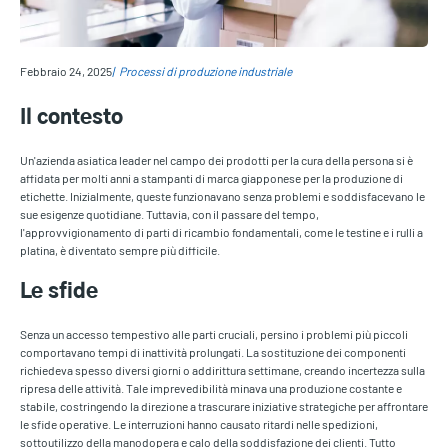
Febbraio 24, 2025
Processi di produzione industriale
Il contesto
Un'azienda asiatica leader nel campo dei prodotti per la cura della persona si è
affidata per molti anni a stampanti di marca giapponese per la produzione di
etichette. Inizialmente, queste funzionavano senza problemi e soddisfacevano le
sue esigenze quotidiane. Tuttavia, con il passare del tempo,
l'approvvigionamento di parti di ricambio fondamentali, come le testine e i rulli a
platina, è diventato sempre più difficile.
Le sfide
Senza un accesso tempestivo alle parti cruciali, persino i problemi più piccoli
comportavano tempi di inattività prolungati. La sostituzione dei componenti
richiedeva spesso diversi giorni o addirittura settimane, creando incertezza sulla
ripresa delle attività. Tale imprevedibilità minava una produzione costante e
stabile, costringendo la direzione a trascurare iniziative strategiche per affrontare
le sfide operative. Le interruzioni hanno causato ritardi nelle spedizioni,
sottoutilizzo della manodopera e calo della soddisfazione dei clienti. Tutto