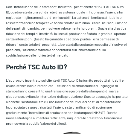
Con l'introduzione delle stampanti industriali per etichette MH341T di TSC Auto
ID, coadiuvate da una solida rete di assistenza locale in Indonesia, l'azienda ha
registrato miglioramenti rapidi e misurabili. La catena di fornitura affidabile e
l'assistenza tecnica tempestiva hanno ridotto al minimo i ritardi nell'acquisizione
delle parti di ricambio, per risolvere velocemente i problemi. Grazie alla drastica
riduzione dei tempi di inattività, la linea di produzione è stata in grado di operare
senza interruzioni. Questo ha garantito spedizioni puntuali e ha permesso di
ridurre il costo totale di proprietà. Liberata dalla costante necessità di risolvere i
problemi, l'azienda è tornata a concentrarsi sull'innovazione e sulla
soddisfazione delle richieste del mercato.
Perché TSC Auto ID?
L'approccio incentrato sul cliente di TSC Auto ID ha fornito prodotti affidabili e
un'assistenza locale immediata. Le funzioni di emulazione del linguaggio di
stampa hanno consentito una transizione agevole dalle stampanti di marca
giapponese, evitando interruzioni della produzione. Questo passaggio ha portato
a benefici sostanziali, tra cui una riduzione del 25% dei costi di manutenzione.
Incoraggiata da questi risultati, l'azienda sta pianificando di aggiornare
gradualmente l'intera linea di produzione con le stampanti MH341T. Questa
mossa strategica aumenterà l'efficienza, migliorerà le prestazioni finanziarie e
promuoverà la soddisfazione dei clienti.