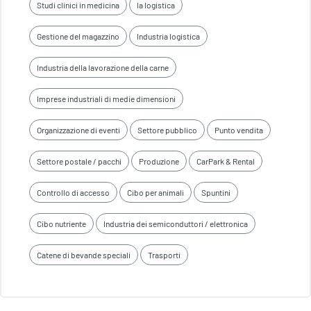
Studi clinici in medicina
la logistica
Gestione del magazzino
Industria logistica
Industria della lavorazione della carne
Imprese industriali di medie dimensioni
Organizzazione di eventi
Settore pubblico
Punto vendita
Settore postale / pacchi
Produzione
CarPark & Rental
Controllo di accesso
Cibo per animali
Spuntini
Cibo nutriente
Industria dei semiconduttori / elettronica
Catene di bevande speciali
Trasporti