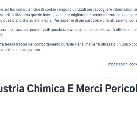
 sul tuo computer. Questi cookie vengono utilizzati per raccogliere informazioni su
Notizie ed eventi
Azienda
User
icordarti. Utilizziamo queste informazioni per migliorare e personalizzare la tua espe
a su questo sito che su altri media. Per saperne di più sui cookie che utilizziamo, cons
account
 verranno tracciate quando visiti questo sito web. Un unico cookie verrà utilizzato ne
zioni
Servizi
Supporto e download
Partner
to.
menu
verrà tenuta traccia del comportamento durante visita, ma verrà utilizzato un unico c
mazioni sulla navigazione.
Impostazioni cook
ustria Chimica E Merci Perico