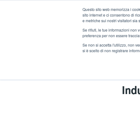
Salta
Questo sito web memorizza i cookie
al
sito internet e ci consentono di r
contenuto
e metriche sui nostri visitatori si
principale
Se rifiuti, le tue informazioni non
Prodotti
Solu
preferenza per non essere traccia
Se non si accetta l'utilizzo, non 
si è scelto di non registrare infor
Home
Industria chimica e merci pericolose
Ind