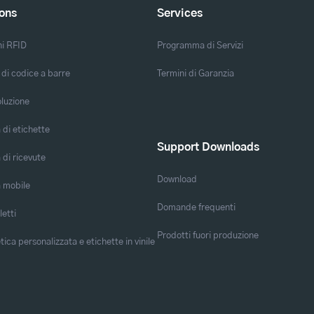
ions
Services
ni RFID
Programma di Servizi
 di codice a barre
Termini di Garanzia
oluzione
di etichette
Support Downloads
di ricevute
Download
 mobile
Domande frequenti
letti
Prodotti fuori produzione
ica personalizzata e etichette in vinile