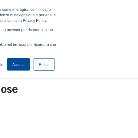
 come interagisci con il nostro
Accedi / Registrati
Europe, Middle East & Africa [Italian]
User
rienza di navigazione e per analisi
ulta la nostra Privacy Policy.
Anonymous
l tuo browser per ricordare la tua
Seleziona Prodotti
Contatto Vendite
Header
ookie nel browser per ricordare che
ie
Accetta
Rifiuta
lose