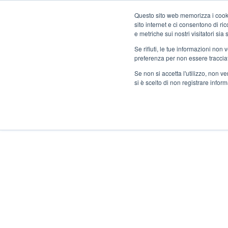
Salta
Questo sito web memorizza i cookie
al
sito internet e ci consentono di r
contenuto
e metriche sui nostri visitatori si
principale
Se rifiuti, le tue informazioni non
Prodotti
Solu
preferenza per non essere traccia
Se non si accetta l'utilizzo, non 
si è scelto di non registrare infor
Home
Cibo per animali