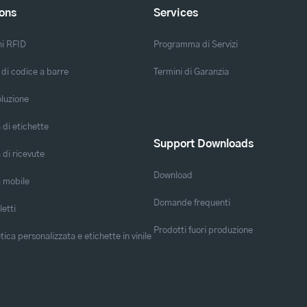
ions
Services
ni RFID
Programma di Servizi
 di codice a barre
Termini di Garanzia
oluzione
di etichette
Support Downloads
di ricevute
Download
 mobile
Domande frequenti
letti
Prodotti fuori produzione
ica personalizzata e etichette in vinile