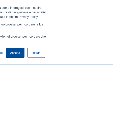
 come interagisci con il nostro
Accedi / Registrati
Europe, Middle East & Africa [Italian]
User
rienza di navigazione e per analisi
ulta la nostra Privacy Policy.
Anonymous
l tuo browser per ricordare la tua
Seleziona Prodotti
Contatto Vendite
Header
ookie nel browser per ricordare che
ie
Accetta
Rifiuta