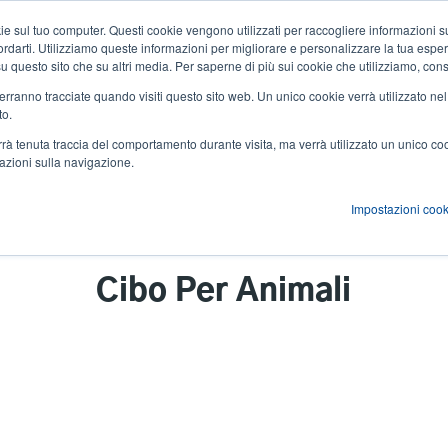
 sul tuo computer. Questi cookie vengono utilizzati per raccogliere informazioni su
Notizie ed eventi
Azienda
User
icordarti. Utilizziamo queste informazioni per migliorare e personalizzare la tua espe
a su questo sito che su altri media. Per saperne di più sui cookie che utilizziamo, cons
account
 verranno tracciate quando visiti questo sito web. Un unico cookie verrà utilizzato ne
zioni
Servizi
Supporto e download
Partner
to.
menu
verrà tenuta traccia del comportamento durante visita, ma verrà utilizzato un unico c
mazioni sulla navigazione.
Impostazioni cook
Cibo Per Animali