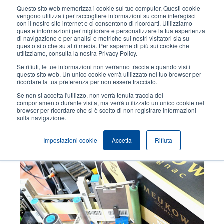
Salta
Questo sito web memorizza i cookie sul tuo computer. Questi cookie
al
vengono utilizzati per raccogliere informazioni su come interagisci
contenuto
con il nostro sito internet e ci consentono di ricordarti. Utilizziamo
User
User
queste informazioni per migliorare e personalizzare la tua esperienza
principale
di navigazione e per analisi e metriche sui nostri visitatori sia su
account
Anonym
Seleziona Prodotti
Contatto Vendite
questo sito che su altri media. Per saperne di più sui cookie che
Header
utilizziamo, consulta la nostra Privacy Policy.
menu
Se rifiuti, le tue informazioni non verranno tracciate quando visiti
questo sito web. Un unico cookie verrà utilizzato nel tuo browser per
ricordare la tua preferenza per non essere tracciato.
Distribuzione
Se non si accetta l'utilizzo, non verrà tenuta traccia del
comportamento durante visita, ma verrà utilizzato un unico cookie nel
browser per ricordare che si è scelto di non registrare informazioni
Temi
sulla navigazione.
Impostazioni cookie
Accetta
Rifiuta