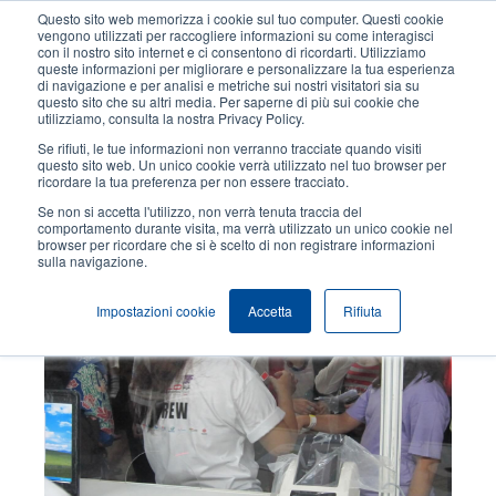
Salta
Questo sito web memorizza i cookie sul tuo computer. Questi cookie
al
vengono utilizzati per raccogliere informazioni su come interagisci
contenuto
con il nostro sito internet e ci consentono di ricordarti. Utilizziamo
User
User
queste informazioni per migliorare e personalizzare la tua esperienza
principale
di navigazione e per analisi e metriche sui nostri visitatori sia su
account
Anonym
Seleziona Prodotti
Contatto Vendite
questo sito che su altri media. Per saperne di più sui cookie che
Header
utilizziamo, consulta la nostra Privacy Policy.
menu
Se rifiuti, le tue informazioni non verranno tracciate quando visiti
questo sito web. Un unico cookie verrà utilizzato nel tuo browser per
ricordare la tua preferenza per non essere tracciato.
Divertimento
Se non si accetta l'utilizzo, non verrà tenuta traccia del
comportamento durante visita, ma verrà utilizzato un unico cookie nel
browser per ricordare che si è scelto di non registrare informazioni
Temi
sulla navigazione.
Impostazioni cookie
Accetta
Rifiuta