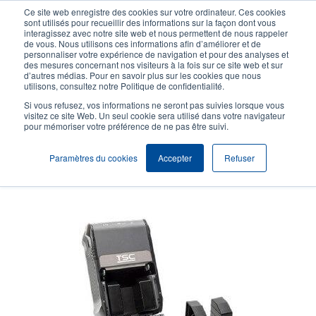
Aller
Ce site web enregistre des cookies sur votre ordinateur. Ces cookies
au
sont utilisés pour recueillir des informations sur la façon dont vous
contenu
interagissez avec notre site web et nous permettent de nous rappeler
User
User
de vous. Nous utilisons ces informations afin d’améliorer et de
principal
personnaliser votre expérience de navigation et pour des analyses et
account
Anonym
Sélection Produits
Contact Commercial
des mesures concernant nos visiteurs à la fois sur ce site web et sur
Header
d’autres médias. Pour en savoir plus sur les cookies que nous
menu
utilisons, consultez notre Politique de confidentialité.
Si vous refusez, vos informations ne seront pas suivies lorsque vous
visitez ce site Web. Un seul cookie sera utilisé dans votre navigateur
pour mémoriser votre préférence de ne pas être suivi.
Adaptateurs média
Paramètres du cookies
Accepter
Refuser
Adaptateurs pour une largeur de rouleau de 1 pouce