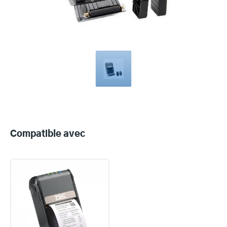
Compatible
with
Compatible avec