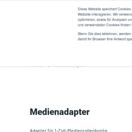
Direkt
Diese Website speichert Cookies
zum
Website interagieren. Wir verwen
Inhalt
optimieren, sowie für Analysen 
uns verwendeten Cookies finden
Produkte
A
Wenn Sie dies ablehnen, werden I
damit Ihr Browser Ihre Antwort spe
Home
Medienadapter
Medienadapter
Adapter für 1-Zoll-Medienrollenbreite