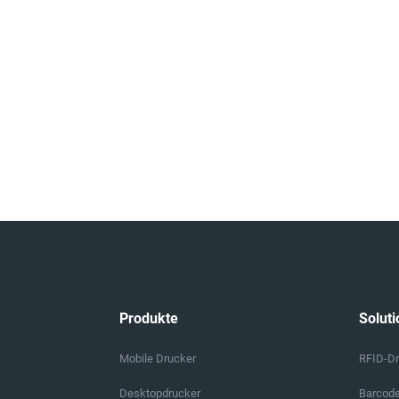
Produkte
Soluti
Mobile Drucker
RFID-D
Desktopdrucker
Barcod