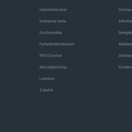
Industriedrucker
Hochauf
Enterprise-Serie
Etikett
Druckmodule
Belegd
Farbetikettendrucker
Mobile
RFID Drucker
Armban
Barcodeprüfung
Kundens
Linerless
Zubehör