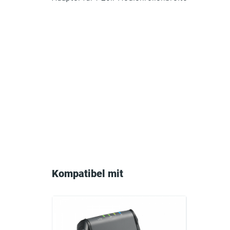
Compatible
with
Kompatibel mit