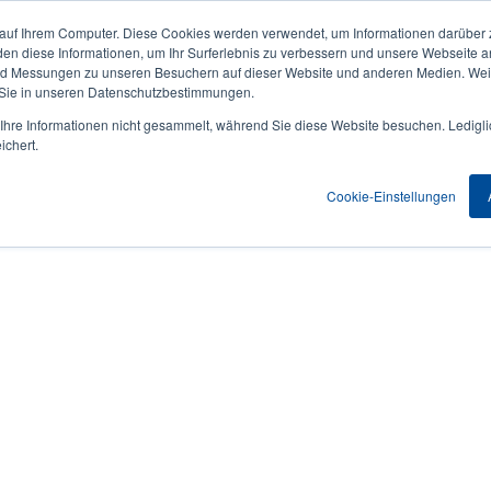
 auf Ihrem Computer. Diese Cookies werden verwendet, um Informationen darüber 
Aktuelles & Veranstaltungen
Unternehmen
User
den diese Informationen, um Ihr Surferlebnis zu verbessern und unsere Webseite 
und Messungen zu unseren Besuchern auf dieser Website und anderen Medien. Weit
account
 Sie in unseren Datenschutzbestimmungen.
nwendungen
Service Programme
Support & Downloads
hre Informationen nicht gesammelt, während Sie diese Website besuchen. Ledigli
menu
ichert.
Cookie-Einstellungen