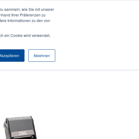
zu sammeln, wie Sie mit unserer
Anmelden / Registrieren
Europe, Middle East & Africa [Deutsch]
User
anhand Ihrer Präferenzen zu
ere Informationen zu den von
Anonymous
Produktsuche
Kontakt
Partner
ch ein Cookie wird verwendet,
Header
Akzeptieren
Ablehnen