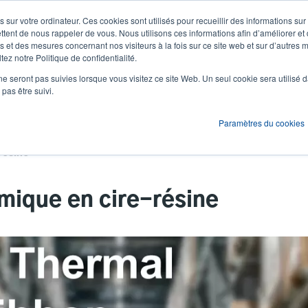
 sur votre ordinateur. Ces cookies sont utilisés pour recueillir des informations sur
Actualités et événements
Société
S'id
User
U
ttent de nous rappeler de vous. Nous utilisons ces informations afin d’améliorer et
 et des mesures concernant nos visiteurs à la fois sur ce site web et sur d’autres m
ez notre Politique de confidentialité.
account
A
ons
Services
Assistance et téléchargements
Partenaires
ne seront pas suivies lorsque vous visitez ce site Web. Un seul cookie sera utilisé 
menu
pas être suivi.
Paramètres du cookies
résine
rmique en cire-résine