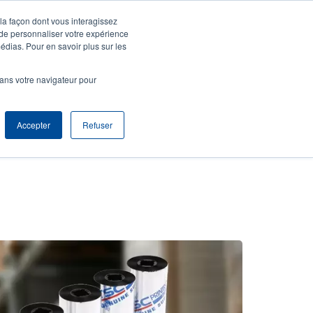
 la façon dont vous interagissez
entifier S'enregistrer
Europe, Middle East & Africa [Français]
ser
 de personnaliser votre expérience
édias. Pour en savoir plus sur les
nonymous
Sélection Produits
Contact Commercial
dans votre navigateur pour
Header
Accepter
Refuser