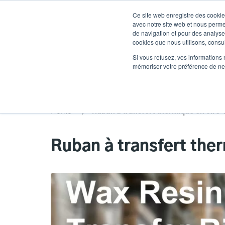
Aller
Ce site web enregistre des cookies
au
avec notre site web et nous perme
contenu
de navigation et pour des analyses
cookies que nous utilisons, consult
principal
Produits
Soluti
Si vous refusez, vos informations 
mémoriser votre préférence de ne 
Home
Ruban à transfert thermique en cire-
Ruban à transfert the