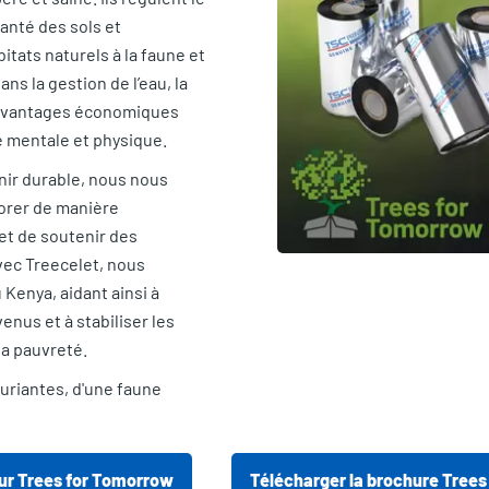
 santé des sols et
itats naturels à la faune et
ans la gestion de l’eau, la
s avantages économiques
é mentale et physique.
nir durable, nous nous
iorer de manière
 et de soutenir des
vec Treecelet, nous
Kenya, aidant ainsi à
enus et à stabiliser les
a pauvreté.
xuriantes, d'une faune
sur Trees for Tomorrow
Télécharger la brochure Tree