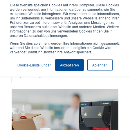
Direkt
Diese Website speichert Cookies auf Ihrem Computer. Diese Cookies
zum
werden verwendet, um Informationen darüber zu sammeln, wie Sie
Inhalt
mit unserer Website interagieren. Wir verwenden diese Informationen,
User
User
um Ihr Surferlebnis zu verbessern und unsere Webseite anhand Ihrer
Präferenzen zu optimieren, sowie für Analysen und Messungen zu
account
Anonymo
Produktsuche
Kontakt
unseren Besuchern auf dieser Website und anderen Medien. Weitere
Header
menu
Informationen zu den von uns verwendeten Cookies finden Sie in
unseren Datenschutzbestimmungen.
Wenn Sie dies ablehnen, werden Ihre Informationen nicht gesammelt,
Lagerverwaltung
während Sie diese Website besuchen. Lediglich ein Cookie wird
verwendet, damit Ihr Browser Ihre Antwort speichert.
Themen
Cookie-Einstellungen
Akzeptieren
Ablehnen