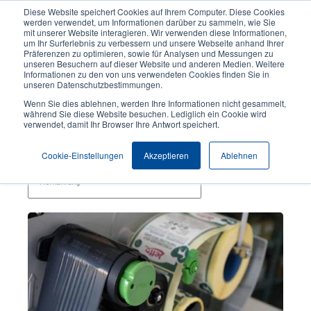
Direkt
Diese Website speichert Cookies auf Ihrem Computer. Diese Cookies
zum
werden verwendet, um Informationen darüber zu sammeln, wie Sie
Inhalt
mit unserer Website interagieren. Wir verwenden diese Informationen,
User
User
um Ihr Surferlebnis zu verbessern und unsere Webseite anhand Ihrer
Präferenzen zu optimieren, sowie für Analysen und Messungen zu
account
Anonymo
Produktsuche
Kontakt
unseren Besuchern auf dieser Website und anderen Medien. Weitere
Header
menu
Informationen zu den von uns verwendeten Cookies finden Sie in
unseren Datenschutzbestimmungen.
Wenn Sie dies ablehnen, werden Ihre Informationen nicht gesammelt,
Tiernahrung
während Sie diese Website besuchen. Lediglich ein Cookie wird
verwendet, damit Ihr Browser Ihre Antwort speichert.
Themen
Cookie-Einstellungen
Akzeptieren
Ablehnen