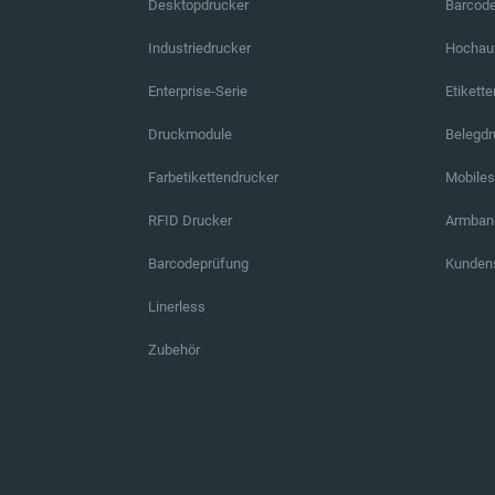
Desktopdrucker
Barcod
Industriedrucker
Hochauf
Enterprise-Serie
Etikett
Druckmodule
Belegd
Farbetikettendrucker
Mobile
RFID Drucker
Armban
Barcodeprüfung
Kundens
Linerless
Zubehör