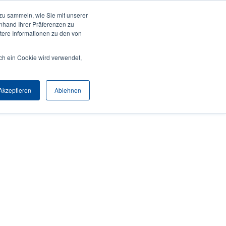
zu sammeln, wie Sie mit unserer
Anmelden / Registrieren
Europe, Middle East & Africa [Deutsch]
User
anhand Ihrer Präferenzen zu
ere Informationen zu den von
Anonymous
Produktsuche
Kontakt
Partner
ch ein Cookie wird verwendet,
Header
Akzeptieren
Ablehnen