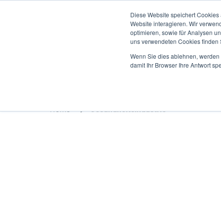
Direkt
Diese Website speichert Cookies
zum
Website interagieren. Wir verwen
Inhalt
optimieren, sowie für Analysen 
uns verwendeten Cookies finden
Produkte
A
Wenn Sie dies ablehnen, werden I
damit Ihr Browser Ihre Antwort spe
Home
Gesundheitsindustrie