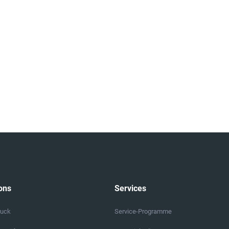
ons
Services
ruck
Service-Programme