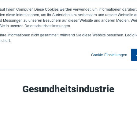
 auf Ihrem Computer. Diese Cookies werden verwendet, um Informationen darüber 
Aktuelles & Veranstaltungen
Unternehmen
User
den diese Informationen, um Ihr Surferlebnis zu verbessern und unsere Webseite 
und Messungen zu unseren Besuchern auf dieser Website und anderen Medien. Weit
account
 Sie in unseren Datenschutzbestimmungen.
nwendungen
Service Programme
Support & Downloads
hre Informationen nicht gesammelt, während Sie diese Website besuchen. Ledigli
menu
ichert.
Cookie-Einstellungen
Gesundheitsindustrie