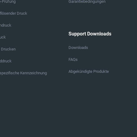
e-Prüfung
Garantiebedingungen
lösender Druck
endruck
Support Downloads
ruck
Downloads
s Drucken
FAQs
ddruck
Abgekündigte Produkte
pezifische Kennzeichnung