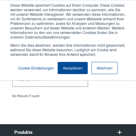
Direkt
Diese Website speichert Cookies auf Ihrem Computer. Diese Cookies
zum
werden verwendet, um Informationen darüber zu sammeln, wie Sie
Inhalt
mit unserer Website interagieren. Wir verwenden diese Informationen,
User
User
um Ihr Surferlebnis zu verbessern und unsere Webseite anhand Ihrer
Präferenzen zu optimieren, sowie für Analysen und Messungen zu
account
Anonymo
Produktsuche
Kontakt
unseren Besuchern auf dieser Website und anderen Medien. Weitere
Header
menu
Informationen zu den von uns verwendeten Cookies finden Sie in
unseren Datenschutzbestimmungen.
Wenn Sie dies ablehnen, werden Ihre Informationen nicht gesammelt,
Zugangskontrolle
während Sie diese Website besuchen. Lediglich ein Cookie wird
verwendet, damit Ihr Browser Ihre Antwort speichert.
Themen
Cookie-Einstellungen
Akzeptieren
Ablehnen
No Results Found
Produkte