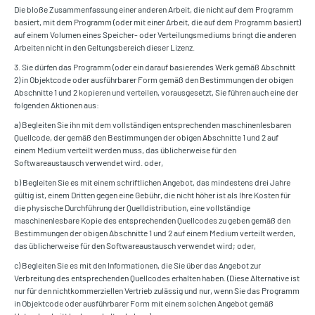
Die bloße Zusammenfassung einer anderen Arbeit, die nicht auf dem Programm
basiert, mit dem Programm (oder mit einer Arbeit, die auf dem Programm basiert)
auf einem Volumen eines Speicher- oder Verteilungsmediums bringt die anderen
Arbeiten nicht in den Geltungsbereich dieser Lizenz.
3. Sie dürfen das Programm (oder ein darauf basierendes Werk gemäß Abschnitt
2) in Objektcode oder ausführbarer Form gemäß den Bestimmungen der obigen
Abschnitte 1 und 2 kopieren und verteilen, vorausgesetzt, Sie führen auch eine der
folgenden Aktionen aus:
a) Begleiten Sie ihn mit dem vollständigen entsprechenden maschinenlesbaren
Quellcode, der gemäß den Bestimmungen der obigen Abschnitte 1 und 2 auf
einem Medium verteilt werden muss, das üblicherweise für den
Softwareaustausch verwendet wird. oder,
b) Begleiten Sie es mit einem schriftlichen Angebot, das mindestens drei Jahre
gültig ist, einem Dritten gegen eine Gebühr, die nicht höher ist als Ihre Kosten für
die physische Durchführung der Quelldistribution, eine vollständige
maschinenlesbare Kopie des entsprechenden Quellcodes zu geben gemäß den
Bestimmungen der obigen Abschnitte 1 und 2 auf einem Medium verteilt werden,
das üblicherweise für den Softwareaustausch verwendet wird; oder,
c) Begleiten Sie es mit den Informationen, die Sie über das Angebot zur
Verbreitung des entsprechenden Quellcodes erhalten haben. (Diese Alternative ist
nur für den nichtkommerziellen Vertrieb zulässig und nur, wenn Sie das Programm
in Objektcode oder ausführbarer Form mit einem solchen Angebot gemäß