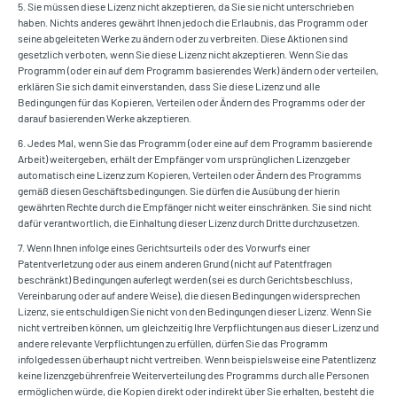
5. Sie müssen diese Lizenz nicht akzeptieren, da Sie sie nicht unterschrieben
haben. Nichts anderes gewährt Ihnen jedoch die Erlaubnis, das Programm oder
seine abgeleiteten Werke zu ändern oder zu verbreiten. Diese Aktionen sind
gesetzlich verboten, wenn Sie diese Lizenz nicht akzeptieren. Wenn Sie das
Programm (oder ein auf dem Programm basierendes Werk) ändern oder verteilen,
erklären Sie sich damit einverstanden, dass Sie diese Lizenz und alle
Bedingungen für das Kopieren, Verteilen oder Ändern des Programms oder der
darauf basierenden Werke akzeptieren.
6. Jedes Mal, wenn Sie das Programm (oder eine auf dem Programm basierende
Arbeit) weitergeben, erhält der Empfänger vom ursprünglichen Lizenzgeber
automatisch eine Lizenz zum Kopieren, Verteilen oder Ändern des Programms
gemäß diesen Geschäftsbedingungen. Sie dürfen die Ausübung der hierin
gewährten Rechte durch die Empfänger nicht weiter einschränken. Sie sind nicht
dafür verantwortlich, die Einhaltung dieser Lizenz durch Dritte durchzusetzen.
7. Wenn Ihnen infolge eines Gerichtsurteils oder des Vorwurfs einer
Patentverletzung oder aus einem anderen Grund (nicht auf Patentfragen
beschränkt) Bedingungen auferlegt werden (sei es durch Gerichtsbeschluss,
Vereinbarung oder auf andere Weise), die diesen Bedingungen widersprechen
Lizenz, sie entschuldigen Sie nicht von den Bedingungen dieser Lizenz. Wenn Sie
nicht vertreiben können, um gleichzeitig Ihre Verpflichtungen aus dieser Lizenz und
andere relevante Verpflichtungen zu erfüllen, dürfen Sie das Programm
infolgedessen überhaupt nicht vertreiben. Wenn beispielsweise eine Patentlizenz
keine lizenzgebührenfreie Weiterverteilung des Programms durch alle Personen
ermöglichen würde, die Kopien direkt oder indirekt über Sie erhalten, besteht die