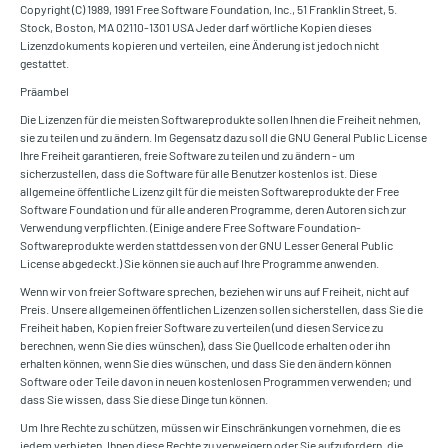
Copyright (C) 1989, 1991 Free Software Foundation, Inc., 51 Franklin Street, 5.
Stock, Boston, MA 02110-1301 USA Jeder darf wörtliche Kopien dieses
Lizenzdokuments kopieren und verteilen, eine Änderung ist jedoch nicht
gestattet.
Präambel
Die Lizenzen für die meisten Softwareprodukte sollen Ihnen die Freiheit nehmen,
sie zu teilen und zu ändern. Im Gegensatz dazu soll die GNU General Public License
Ihre Freiheit garantieren, freie Software zu teilen und zu ändern - um
sicherzustellen, dass die Software für alle Benutzer kostenlos ist. Diese
allgemeine öffentliche Lizenz gilt für die meisten Softwareprodukte der Free
Software Foundation und für alle anderen Programme, deren Autoren sich zur
Verwendung verpflichten. (Einige andere Free Software Foundation-
Softwareprodukte werden stattdessen von der GNU Lesser General Public
License abgedeckt.) Sie können sie auch auf Ihre Programme anwenden.
Wenn wir von freier Software sprechen, beziehen wir uns auf Freiheit, nicht auf
Preis. Unsere allgemeinen öffentlichen Lizenzen sollen sicherstellen, dass Sie die
Freiheit haben, Kopien freier Software zu verteilen (und diesen Service zu
berechnen, wenn Sie dies wünschen), dass Sie Quellcode erhalten oder ihn
erhalten können, wenn Sie dies wünschen, und dass Sie den ändern können
Software oder Teile davon in neuen kostenlosen Programmen verwenden; und
dass Sie wissen, dass Sie diese Dinge tun können.
Um Ihre Rechte zu schützen, müssen wir Einschränkungen vornehmen, die es
jedem verbieten, Ihnen diese Rechte zu verweigern oder Sie aufzufordern, die