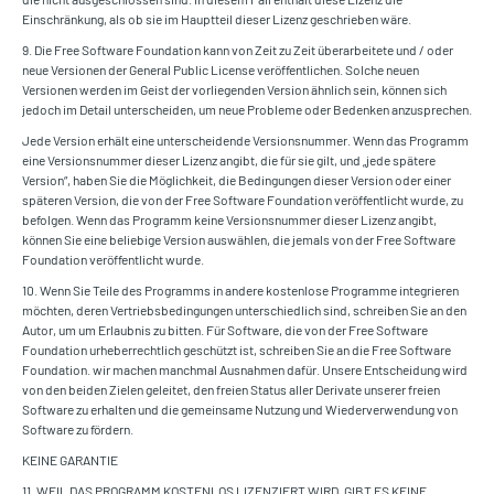
Einschränkung, als ob sie im Hauptteil dieser Lizenz geschrieben wäre.
9. Die Free Software Foundation kann von Zeit zu Zeit überarbeitete und / oder
neue Versionen der General Public License veröffentlichen. Solche neuen
Versionen werden im Geist der vorliegenden Version ähnlich sein, können sich
jedoch im Detail unterscheiden, um neue Probleme oder Bedenken anzusprechen.
Jede Version erhält eine unterscheidende Versionsnummer. Wenn das Programm
eine Versionsnummer dieser Lizenz angibt, die für sie gilt, und „jede spätere
Version“, haben Sie die Möglichkeit, die Bedingungen dieser Version oder einer
späteren Version, die von der Free Software Foundation veröffentlicht wurde, zu
befolgen. Wenn das Programm keine Versionsnummer dieser Lizenz angibt,
können Sie eine beliebige Version auswählen, die jemals von der Free Software
Foundation veröffentlicht wurde.
10. Wenn Sie Teile des Programms in andere kostenlose Programme integrieren
möchten, deren Vertriebsbedingungen unterschiedlich sind, schreiben Sie an den
Autor, um um Erlaubnis zu bitten. Für Software, die von der Free Software
Foundation urheberrechtlich geschützt ist, schreiben Sie an die Free Software
Foundation. wir machen manchmal Ausnahmen dafür. Unsere Entscheidung wird
von den beiden Zielen geleitet, den freien Status aller Derivate unserer freien
Software zu erhalten und die gemeinsame Nutzung und Wiederverwendung von
Software zu fördern.
KEINE GARANTIE
11. WEIL DAS PROGRAMM KOSTENLOS LIZENZIERT WIRD, GIBT ES KEINE