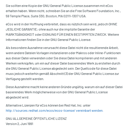
Sie sollten eine Kopie der GNU General Public License zusammen mit eCos
erhalten haben. Wenn nicht, schreiben Sie an die Free Software Foundation, Inc.,
59 Temple Place, Suite 330, Boston, MA 02111-1307 USA.
eCos wird in der Hoffnung verbreitet, dass es nützlich sein wird, jedoch OHNE
JEGLICHE GARANTIE; ohne auch nur die implizite Garantie der
MARKTGÄNGIGKEIT oder EIGNUNG FÜR EINEN BESTIMMTEN ZWECK. Weitere
Informationen finden Sie in der GNU General Public License.
Als besondere Ausnahme verursacht diese Datei nicht die resultierende Arbeit,
wenn andere Dateien Vorlagen instanziieren oder Makros oder Inline-Funktionen
aus dieser Datei verwenden oder Sie diese Datei kompilieren und mit anderen
Werken verknüpfen, um ein auf dieser Datei basierendes Werk zu erstellen durch
die GNU General Public License abgedeckt sein. Der Quellcode für diese Datei
muss jedoch weiterhin gemäß Abschnitt (3) der GNU General Public License zur
Verfügung gestellt werden.
Diese Ausnahme macht keine anderen Gründe ungültig, warum ein auf dieser Datei
basierendes Werk möglicherweise von der GNU General Public License
abgedeckt wird.
Alternative Lizenzen für eCos können bei Red Hat, Inc. unter
http://sources.redhat.com/ecos/ecos-license/ vereinbart werden.
GNU ALLGEMEINE ÖFFENTLICHE LIZENZ
Version 2, Juni 1991