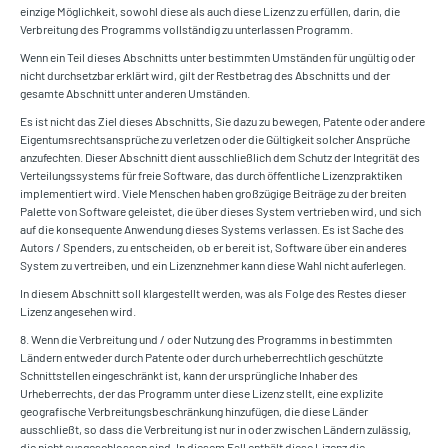
einzige Möglichkeit, sowohl diese als auch diese Lizenz zu erfüllen, darin, die
Verbreitung des Programms vollständig zu unterlassen Programm.
Wenn ein Teil dieses Abschnitts unter bestimmten Umständen für ungültig oder
nicht durchsetzbar erklärt wird, gilt der Restbetrag des Abschnitts und der
gesamte Abschnitt unter anderen Umständen.
Es ist nicht das Ziel dieses Abschnitts, Sie dazu zu bewegen, Patente oder andere
Eigentumsrechtsansprüche zu verletzen oder die Gültigkeit solcher Ansprüche
anzufechten. Dieser Abschnitt dient ausschließlich dem Schutz der Integrität des
Verteilungssystems für freie Software, das durch öffentliche Lizenzpraktiken
implementiert wird. Viele Menschen haben großzügige Beiträge zu der breiten
Palette von Software geleistet, die über dieses System vertrieben wird, und sich
auf die konsequente Anwendung dieses Systems verlassen. Es ist Sache des
Autors / Spenders, zu entscheiden, ob er bereit ist, Software über ein anderes
System zu vertreiben, und ein Lizenznehmer kann diese Wahl nicht auferlegen.
In diesem Abschnitt soll klargestellt werden, was als Folge des Restes dieser
Lizenz angesehen wird.
8. Wenn die Verbreitung und / oder Nutzung des Programms in bestimmten
Ländern entweder durch Patente oder durch urheberrechtlich geschützte
Schnittstellen eingeschränkt ist, kann der ursprüngliche Inhaber des
Urheberrechts, der das Programm unter diese Lizenz stellt, eine explizite
geografische Verbreitungsbeschränkung hinzufügen, die diese Länder
ausschließt, so dass die Verbreitung ist nur in oder zwischen Ländern zulässig,
die nicht ausgeschlossen sind. In diesem Fall enthält diese Lizenz die