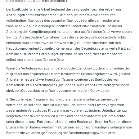
Unterabschnitt b oben erhalten haben.)
Der Quellcode für eine Arbeit bedeutet die bevorzugte Form der Arbeit, um
Änderungen daran vorzunehmen. Für eine ausführbare Arbeit bedeutet
vollständiger Quellcode den gesamten Quellcode für alle darin enthaltenen
Module sowie alle zugehörigen Schnittstellendefinitionsdateien und die zur
Steuerung der Kompilierung und Installation der ausführbaren Datei verwendeten
Skripts. Als besondere Ausnahme muss der verteilte Quellcode jedoch nichts
enthalten, was normalerweise (entweder in Quell- oder Binärform) mit den
Hauptkomponenten (Compiler, Kernel usw.) des Betriebssystems verteilt ist, auf
dem die ausführbare Datei ausgeführt wird. es sei denn, diese Komponente
selbst begleitet die ausführbare Datei.
Wenn die Verteilung von ausführbarem Code oder Objektcode erfolgt, indem der
Zugriff auf das Kopieren von einem bestimmten Ort aus angeboten wird, gilt das
Anbieten eines gleichwertigen Zugriffs zum Kopieren des Quellcodes von
demselben Ort als Verteilung des Quellcodes, auch wenn Dritte nicht gezwungen
sind, den Code zu kopieren Quelle zusammen mit dem Objektcode.
4. Sie dürfen das Programm nicht kopieren, ändern, unterlizenzieren oder
vertreiben, es sei denn, dies ist ausdrücklich unter dieser Lizenz vorgesehen.
Jeder andere Versuch, das Programm zu kopieren, zu ändern, Unterlizenzen zu
vergeben oder zu verbreiten, ist nichtig und beendet automatisch Ihre Rechte
unter dieser Lizenz. Parteien, die Kopien oder Rechte von Ihnen im Rahmen dieser
Lizenz erhalten haben, werden ihre Lizenzen jedoch nicht kündigen, solange diese
Parteien die vollständige Einhaltung der Bestimmungen gewährleisten.