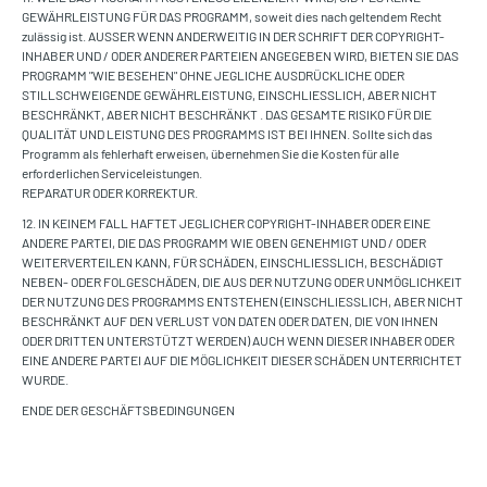
GEWÄHRLEISTUNG FÜR DAS PROGRAMM, soweit dies nach geltendem Recht
zulässig ist. AUSSER WENN ANDERWEITIG IN DER SCHRIFT DER COPYRIGHT-
INHABER UND / ODER ANDERER PARTEIEN ANGEGEBEN WIRD, BIETEN SIE DAS
PROGRAMM "WIE BESEHEN" OHNE JEGLICHE AUSDRÜCKLICHE ODER
STILLSCHWEIGENDE GEWÄHRLEISTUNG, EINSCHLIESSLICH, ABER NICHT
BESCHRÄNKT, ABER NICHT BESCHRÄNKT . DAS GESAMTE RISIKO FÜR DIE
QUALITÄT UND LEISTUNG DES PROGRAMMS IST BEI IHNEN. Sollte sich das
Programm als fehlerhaft erweisen, übernehmen Sie die Kosten für alle
erforderlichen Serviceleistungen.
REPARATUR ODER KORREKTUR.
12. IN KEINEM FALL HAFTET JEGLICHER COPYRIGHT-INHABER ODER EINE
ANDERE PARTEI, DIE DAS PROGRAMM WIE OBEN GENEHMIGT UND / ODER
WEITERVERTEILEN KANN, FÜR SCHÄDEN, EINSCHLIESSLICH, BESCHÄDIGT
NEBEN- ODER FOLGESCHÄDEN, DIE AUS DER NUTZUNG ODER UNMÖGLICHKEIT
DER NUTZUNG DES PROGRAMMS ENTSTEHEN (EINSCHLIESSLICH, ABER NICHT
BESCHRÄNKT AUF DEN VERLUST VON DATEN ODER DATEN, DIE VON IHNEN
ODER DRITTEN UNTERSTÜTZT WERDEN) AUCH WENN DIESER INHABER ODER
EINE ANDERE PARTEI AUF DIE MÖGLICHKEIT DIESER SCHÄDEN UNTERRICHTET
WURDE.
ENDE DER GESCHÄFTSBEDINGUNGEN