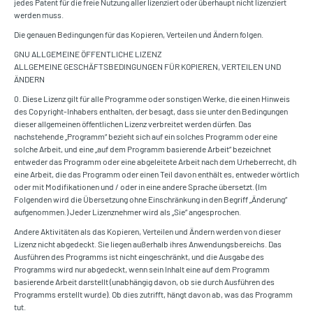
jedes Patent für die freie Nutzung aller lizenziert oder überhaupt nicht lizenziert
werden muss.
Die genauen Bedingungen für das Kopieren, Verteilen und Ändern folgen.
GNU ALLGEMEINE ÖFFENTLICHE LIZENZ
ALLGEMEINE GESCHÄFTSBEDINGUNGEN FÜR KOPIEREN, VERTEILEN UND
ÄNDERN
0. Diese Lizenz gilt für alle Programme oder sonstigen Werke, die einen Hinweis
des Copyright-Inhabers enthalten, der besagt, dass sie unter den Bedingungen
dieser allgemeinen öffentlichen Lizenz verbreitet werden dürfen. Das
nachstehende „Programm“ bezieht sich auf ein solches Programm oder eine
solche Arbeit, und eine „auf dem Programm basierende Arbeit“ bezeichnet
entweder das Programm oder eine abgeleitete Arbeit nach dem Urheberrecht, dh
eine Arbeit, die das Programm oder einen Teil davon enthält es, entweder wörtlich
oder mit Modifikationen und / oder in eine andere Sprache übersetzt. (Im
Folgenden wird die Übersetzung ohne Einschränkung in den Begriff „Änderung“
aufgenommen.) Jeder Lizenznehmer wird als „Sie“ angesprochen.
Andere Aktivitäten als das Kopieren, Verteilen und Ändern werden von dieser
Lizenz nicht abgedeckt. Sie liegen außerhalb ihres Anwendungsbereichs. Das
Ausführen des Programms ist nicht eingeschränkt, und die Ausgabe des
Programms wird nur abgedeckt, wenn sein Inhalt eine auf dem Programm
basierende Arbeit darstellt (unabhängig davon, ob sie durch Ausführen des
Programms erstellt wurde). Ob dies zutrifft, hängt davon ab, was das Programm
tut.