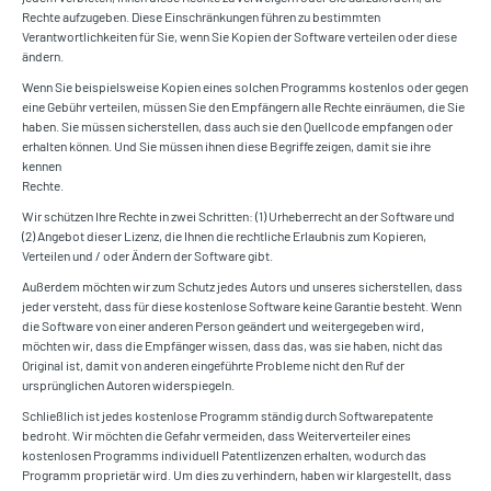
Rechte aufzugeben. Diese Einschränkungen führen zu bestimmten
Verantwortlichkeiten für Sie, wenn Sie Kopien der Software verteilen oder diese
ändern.
Wenn Sie beispielsweise Kopien eines solchen Programms kostenlos oder gegen
eine Gebühr verteilen, müssen Sie den Empfängern alle Rechte einräumen, die Sie
haben. Sie müssen sicherstellen, dass auch sie den Quellcode empfangen oder
erhalten können. Und Sie müssen ihnen diese Begriffe zeigen, damit sie ihre
kennen
Rechte.
Wir schützen Ihre Rechte in zwei Schritten: (1) Urheberrecht an der Software und
(2) Angebot dieser Lizenz, die Ihnen die rechtliche Erlaubnis zum Kopieren,
Verteilen und / oder Ändern der Software gibt.
Außerdem möchten wir zum Schutz jedes Autors und unseres sicherstellen, dass
jeder versteht, dass für diese kostenlose Software keine Garantie besteht. Wenn
die Software von einer anderen Person geändert und weitergegeben wird,
möchten wir, dass die Empfänger wissen, dass das, was sie haben, nicht das
Original ist, damit von anderen eingeführte Probleme nicht den Ruf der
ursprünglichen Autoren widerspiegeln.
Schließlich ist jedes kostenlose Programm ständig durch Softwarepatente
bedroht. Wir möchten die Gefahr vermeiden, dass Weiterverteiler eines
kostenlosen Programms individuell Patentlizenzen erhalten, wodurch das
Programm proprietär wird. Um dies zu verhindern, haben wir klargestellt, dass