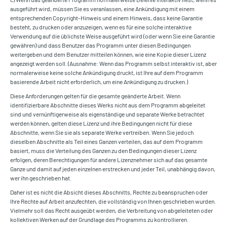
ausgeführt wird, müssen Sie es veranlassen, eine Ankündigung mit einem
entsprechenden Copyright-Hinweis und einem Hinweis, dass keine Garantie
besteht, zu drucken oder anzuzeigen, wenn es für eine solche interaktive
Verwendung auf die üblichste Weise ausgeführt wird (oder wenn Sie eine Garantie
gewähren) und dass Benutzer das Programm unter diesen Bedingungen
weitergeben und dem Benutzer mitteilen können, wie eine Kopie dieser Lizenz
angezeigt werden soll. (Ausnahme: Wenn das Programm selbst interaktiv ist, aber
normalerweise keine solche Ankündigung druckt, ist Ihre auf dem Programm
basierende Arbeit nicht erforderlich, um eine Ankündigung zu drucken.)
Diese Anforderungen gelten für die gesamte geänderte Arbeit. Wenn
identifizierbare Abschnitte dieses Werks nicht aus dem Programm abgeleitet
sind und vernünftigerweise als eigenständige und separate Werke betrachtet
werden können, gelten diese Lizenz und ihre Bedingungen nicht für diese
Abschnitte, wenn Sie sie als separate Werke vertreiben. Wenn Sie jedoch
dieselben Abschnitte als Teil eines Ganzen verteilen, das auf dem Programm
basiert, muss die Verteilung des Ganzen zu den Bedingungen dieser Lizenz
erfolgen, deren Berechtigungen für andere Lizenznehmer sich auf das gesamte
Ganze und damit auf jeden einzelnen erstrecken und jeder Teil, unabhängig davon,
wer ihn geschrieben hat.
Daher ist es nicht die Absicht dieses Abschnitts, Rechte zu beanspruchen oder
Ihre Rechte auf Arbeit anzufechten, die vollständig von Ihnen geschrieben wurden.
Vielmehr soll das Recht ausgeübt werden, die Verbreitung von abgeleiteten oder
kollektiven Werken auf der Grundlage des Programms zu kontrollieren.