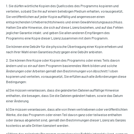
1. Sie dürfen wörtliche Kopien des Quellcodes des Programms kopieren und
verteilen, sobald Sie ihn auf einem beliebigen Medium erhalten, vorausgesetzt,
Sie veröffentlichen auf jeder Kopie auffällig und angemessen einen
entsprechenden Urheberrechtshinweis und einen Gewährleistungsausschluss.
Halten Sie alle Hinweise, die sich auf diese Lizenz beziehen, und auf das Fehlen
jeglicher Garantie intakt. und geben Sie allen anderen Empfängern des
Programms eine Kopie dieser Lizenz zusammen mit dem Programm.
Sie können eine Gebühr für die physische Übertragung einer Kopie erheben und
nach Ihrer Wahl einen Garantieschutz gegen eine Gebühr anbieten.
2. Sie können Ihre Kopie oder Kopien des Programms oder eines Teils davon
ändern und so ein auf dem Programm basierendes Werk bilden und solche
Änderungen oder Arbeiten gemäß den Bestimmungen von Abschnitt 1 oben
kopieren und verteilen, vorausgesetzt, Sie erfüllen auch alle Anforderungen diese
Bedingungen:
a) Sie müssen veranlassen, dass die geänderten Dateien auffällige Hinweise
enthalten, die besagen, dass Sie die Dateien geändert haben, sowie das Datum
einer Änderung.
b) Sie müssen veranlassen, dass alle von Ihnen vertriebenen oder veröffentlichten
Werke, die das Programm oder einen Teil davon ganz oder teilweise enthalten
oder daraus abgeleitet sind, gemäß den Bestimmungen dieser Lizenz als Ganzes
kostenlos an alle Dritten lizenziert werden .
c) Wenn das geänderte Programm normalerweise Befehle interaktiv liest, wenn es