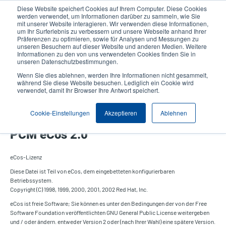
Direkt
Diese Website speichert Cookies auf Ihrem Computer. Diese Cookies
zum
werden verwendet, um Informationen darüber zu sammeln, wie Sie
Inhalt
mit unserer Website interagieren. Wir verwenden diese Informationen,
User
User
um Ihr Surferlebnis zu verbessern und unsere Webseite anhand Ihrer
Präferenzen zu optimieren, sowie für Analysen und Messungen zu
account
Anonymo
Produktsuche
Kontakt
unseren Besuchern auf dieser Website und anderen Medien. Weitere
Header
menu
Informationen zu den von uns verwendeten Cookies finden Sie in
unseren Datenschutzbestimmungen.
Wenn Sie dies ablehnen, werden Ihre Informationen nicht gesammelt,
während Sie diese Website besuchen. Lediglich ein Cookie wird
verwendet, damit Ihr Browser Ihre Antwort speichert.
PCM eCos 2.0
Cookie-Einstellungen
Akzeptieren
Ablehnen
PCM eCos 2.0
eCos-Lizenz
Diese Datei ist Teil von eCos, dem eingebetteten konfigurierbaren
Betriebssystem.
Copyright (C) 1998, 1999, 2000, 2001, 2002 Red Hat, Inc.
eCos ist freie Software; Sie können es unter den Bedingungen der von der Free
Software Foundation veröffentlichten GNU General Public License weitergeben
und / oder ändern. entweder Version 2 oder (nach Ihrer Wahl) eine spätere Version.