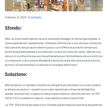
Febbraio 12, 2021
Al dettaglio
Sfondo:
DNS, un'importante catena russa di vendita al dettaglio di tecnologia digitale, si
stava espandendo rapidamente, rendendo difficile per il suo vecchio sistema di
tracciamento dei prodotti tenere il passo con l'offerta di prodotti sempre più
diversificata dell'azienda e con l'elevato volume di ordini dei clienti. DNS ha così
deciso di sostituire la sua vecchia attrezzatura per l'etichettatura dei prodotti con
un sistema di codici a barre affidabile e facile da usare che riducesse al minimo
gli errori di tracciamento e sveltisse la consegna delle merci.
Soluzione:
DNS ha deciso di valutare e testare le stampanti per etichette con codici a barre
di diversi produttori. I sistemi sono stati classificati in base ad affidabilità,
durata, facilità d'uso e supporto alla programmazione. Alla fine del test, la TDP-
225 di TSC è risultata la migliore, rispondente a tutte le specifiche.
La TDP-225 è facile da usare e non richiede una formazione specifica da parte dei