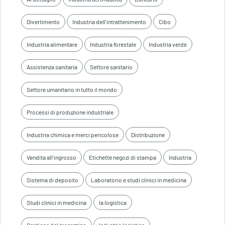
Divertimento
Industria dell'intrattenimento
Cibo
Industria alimentare
Industria forestale
Industria verde
Assistenza sanitaria
Settore sanitario
Settore umanitario in tutto il mondo
Processi di produzione industriale
Industria chimica e merci pericolose
Distribuzione
Vendita all'ingrosso
Etichette negozi di stampa
Industria
Sistema di deposito
Laboratorio e studi clinici in medicina
Studi clinici in medicina
la logistica