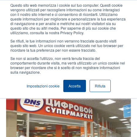
Salta
Questo sito web memorizza i cookie sul tuo computer. Questi cookie
al
vengono utilizzati per raccogliere informazioni su come interagisci
contenuto
con il nostro sito internet e ci consentono di ricordarti. Utilizziamo
User
User
queste informazioni per migliorare e personalizzare la tua esperienza
principale
di navigazione e per analisi e metriche sui nostri visitatori sia su
account
Anonym
Seleziona Prodotti
Contatto Vendite
questo sito che su altri media. Per saperne di più sui cookie che
Header
utilizziamo, consulta la nostra Privacy Policy.
menu
Se rifiuti, le tue informazioni non verranno tracciate quando visiti
questo sito web. Un unico cookie verrà utilizzato nel tuo browser per
ricordare la tua preferenza per non essere tracciato.
La catena russa di vendita di
Se non si accetta l'utilizzo, non verrà tenuta traccia del
tecnologia digitale migliora il
comportamento durante visita, ma verrà utilizzato un unico cookie nel
browser per ricordare che si è scelto di non registrare informazioni
tracciamento degli ordini con la
sulla navigazione.
stampante TDP-225
Impostazioni cookie
Accetta
Rifiuta