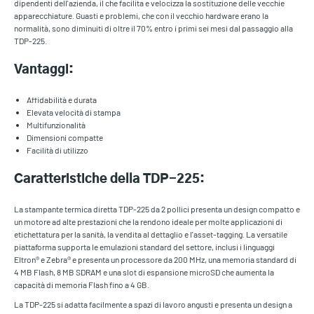
dipendenti dell'azienda, il che facilita e velocizza la sostituzione delle vecchie
apparecchiature. Guasti e problemi, che con il vecchio hardware erano la
normalità, sono diminuiti di oltre il 70% entro i primi sei mesi dal passaggio alla
TDP-225.
Vantaggi:
Affidabilità e durata
Elevata velocità di stampa
Multifunzionalità
Dimensioni compatte
Facilità di utilizzo
Caratteristiche della TDP-225:
La stampante termica diretta TDP-225 da 2 pollici presenta un design compatto e
un motore ad alte prestazioni che la rendono ideale per molte applicazioni di
etichettatura per la sanità, la vendita al dettaglio e l'asset-tagging. La versatile
piattaforma supporta le emulazioni standard del settore, inclusi i linguaggi
Eltron® e Zebra® e presenta un processore da 200 MHz, una memoria standard di
4 MB Flash, 8 MB SDRAM e una slot di espansione microSD che aumenta la
capacità di memoria Flash fino a 4 GB.
La TDP-225 si adatta facilmente a spazi di lavoro angusti e presenta un design a