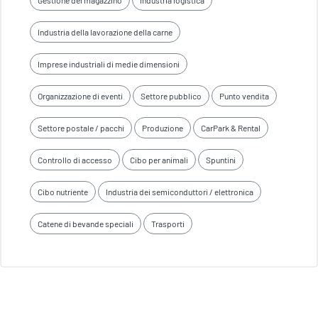
Gestione del magazzino
Industria logistica
Industria della lavorazione della carne
Imprese industriali di medie dimensioni
Organizzazione di eventi
Settore pubblico
Punto vendita
Settore postale / pacchi
Produzione
CarPark & Rental
Controllo di accesso
Cibo per animali
Spuntini
Cibo nutriente
Industria dei semiconduttori / elettronica
Catene di bevande speciali
Trasporti