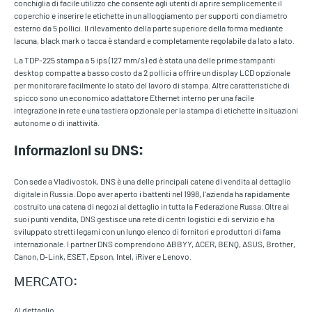
conchiglia di facile utilizzo che consente agli utenti di aprire semplicemente il
coperchio e inserire le etichette in un alloggiamento per supporti con diametro
esterno da 5 pollici. Il rilevamento della parte superiore della forma mediante
lacuna, black mark o tacca è standard e completamente regolabile da lato a lato.
La TDP-225 stampa a 5 ips (127 mm/s) ed è stata una delle prime stampanti
desktop compatte a basso costo da 2 pollici a offrire un display LCD opzionale
per monitorare facilmente lo stato del lavoro di stampa. Altre caratteristiche di
spicco sono un economico adattatore Ethernet interno per una facile
integrazione in rete e una tastiera opzionale per la stampa di etichette in situazioni
autonome o di inattività.
Informazioni su DNS:
Con sede a Vladivostok, DNS è una delle principali catene di vendita al dettaglio
digitale in Russia. Dopo aver aperto i battenti nel 1998, l'azienda ha rapidamente
costruito una catena di negozi al dettaglio in tutta la Federazione Russa. Oltre ai
suoi punti vendita, DNS gestisce una rete di centri logistici e di servizio e ha
sviluppato stretti legami con un lungo elenco di fornitori e produttori di fama
internazionale. I partner DNS comprendono ABBYY, ACER, BENQ, ASUS, Brother,
Canon, D-Link, ESET, Epson, Intel, iRiver e Lenovo.
MERCATO:
Al dettaglio