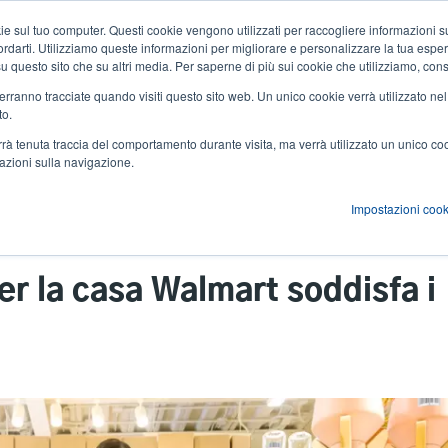
 sul tuo computer. Questi cookie vengono utilizzati per raccogliere informazioni su
Notizie ed eventi
Azienda
User
icordarti. Utilizziamo queste informazioni per migliorare e personalizzare la tua espe
a su questo sito che su altri media. Per saperne di più sui cookie che utilizziamo, cons
account
 verranno tracciate quando visiti questo sito web. Un unico cookie verrà utilizzato ne
zioni
Servizi
Supporto e download
Partner
to.
menu
verrà tenuta traccia del comportamento durante visita, ma verrà utilizzato un unico c
mazioni sulla navigazione.
Impostazioni cook
Il fornitore di articoli per la casa Walmart soddisfa i requisiti RFID
 per la casa Walmart soddisfa i