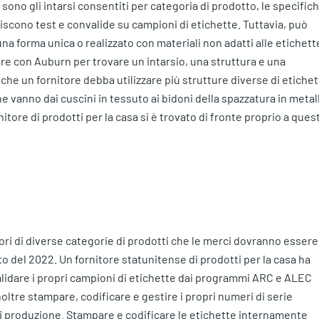
no gli intarsi consentiti per categoria di prodotto, le specific
niscono test e convalide su campioni di etichette. Tuttavia, può
a forma unica o realizzato con materiali non adatti alle etichett
rare con Auburn per trovare un intarsio, una struttura e una
e che un fornitore debba utilizzare più strutture diverse di etiche
he vanno dai cuscini in tessuto ai bidoni della spazzatura in metal
itore di prodotti per la casa si è trovato di fronte proprio a ques
ori di diverse categorie di prodotti che le merci dovranno essere
o del 2022. Un fornitore statunitense di prodotti per la casa ha
validare i propri campioni di etichette dai programmi ARC e ALEC
noltre stampare, codificare e gestire i propri numeri di serie
i produzione. Stampare e codificare le etichette internamente