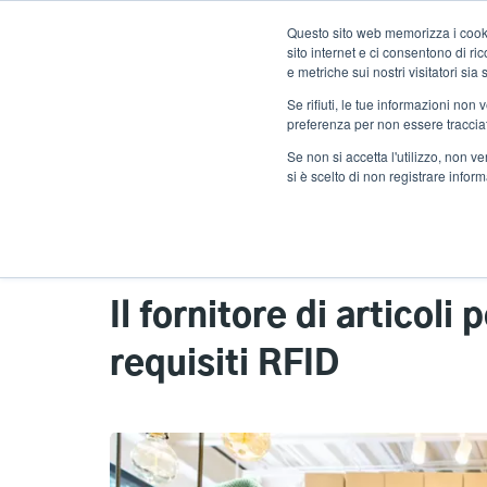
Salta
Questo sito web memorizza i cookie
al
sito internet e ci consentono di r
contenuto
e metriche sui nostri visitatori si
principale
Se rifiuti, le tue informazioni non
Prodotti
Solu
preferenza per non essere traccia
Se non si accetta l'utilizzo, non 
si è scelto di non registrare infor
Home
Storie di successo
Al dettaglio
Il fornitore di articoli
requisiti RFID