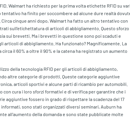
FID. Walmart ha richiesto per la prima volta etichette RFID su var
to tentativo ha finito per soccombere ad alcune dure realtà dovut
o. Circa cinque anni dopo, Walmart ha fatto un altro tentativo con
trati sull'etichettatura di articoli di abbigliamento. Questo sforzo
ia sui brevetti. Ma i brevetti in questione sono poi scaduti e
li articoli di abbigliamento. Ha funzionato? Magnificamente. La
a circa il 60% a oltre il 90% e la catena ha registrato un aumento
izzo della tecnologia RFID per gli articoli di abbigliamento,
ndo altre categorie di prodotti. Queste categorie aggiuntive
onica, articoli sportivi e alcune parti di ricambio per automobili.
on cura i loro sforzi formativi e di verifica per garantire che i
ie aggiuntive fossero in grado di rispettare la scadenza del 17
informati, sono stati organizzati diversi seminari, Auburn ha
fronte all'aumento della domanda e sono state pubblicate molte