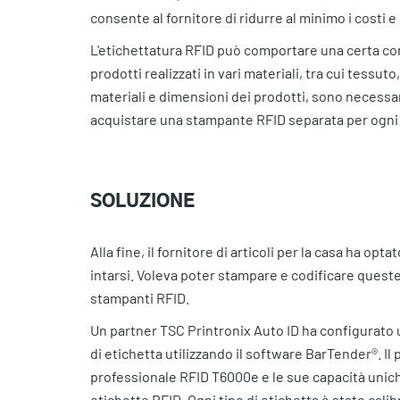
consente al fornitore di ridurre al minimo i costi e i
L'etichettatura RFID può comportare una certa comp
prodotti realizzati in vari materiali, tra cui tessut
materiali e dimensioni dei prodotti, sono necessari 
acquistare una stampante RFID separata per ogni t
SOLUZIONE
Alla fine, il fornitore di articoli per la casa ha op
intarsi. Voleva poter stampare e codificare queste
stampanti RFID.
Un partner TSC Printronix Auto ID ha configurato 
di etichetta utilizzando il software BarTender®. Il
professionale RFID T6000e e le sue capacità uniche
etichette RFID. Ogni tipo di etichetta è stato cal