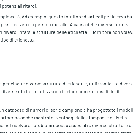
 potenziali ritardi.
lessità. Ad esempio, questo fornitore di articoli per la casa ha
o, plastica, vetro o persino metallo. A causa delle diverse forme,
diversi intarsi e strutture delle etichette. Il fornitore non volev
ipo di etichetta.
tato per cinque diverse strutture di etichette, utilizzando tre divers
 diverse etichette utilizzando il minor numero possibile di
un database di numeri di serie campione e ha progettato i modell
 partner ha anche mostrato i vantaggi della stampante di livello
 nel risolvere i problemi spesso associati a diverse strutture di
ibrato una sola volta e le impostazioni sono state poi memorizzate