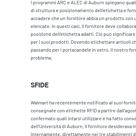
I programmi ARC e ALEC di Auburn spiegano quali so
di struttura e posizionamento dell'etichetta e for
accadere che un fornitore abbia un prodotto con un
elencate. In questi casi, il fornitore deve collabo
posizione dell'etichetta adatti. Ciò può significar
per i suoi prodotti. Dovendo etichettare articoli c
passando per i portacandele in vetro, il nostro forn
problema.
SFIDE
Walmart ha recentemente notificato ai suoi fornit
consegnate con etichette RFID a partire dall'agost
confermato quali intarsi utilizzare e ha fatto con
dell'Università di Auburn. Il fornitore desiderava i
internamente, direttamente nei tre stabilimenti d