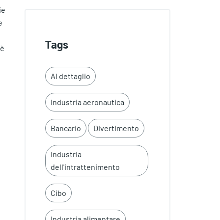
ie
e
Tags
 è
Al dettaglio
Industria aeronautica
Bancario
Divertimento
Industria
dell'intrattenimento
Cibo
Industria alimentare