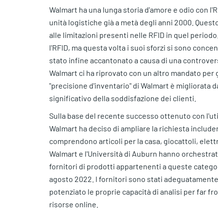
Walmart ha una lunga storia d'amore e odio con l'R
unità logistiche già a metà degli anni 2000. Ques
alle limitazioni presenti nelle RFID in quel period
l'RFID, ma questa volta i suoi sforzi si sono concen
stato infine accantonato a causa di una controvers
Walmart ci ha riprovato con un altro mandato per g
"precisione d'inventario" di Walmart è migliorata d
significativo della soddisfazione dei clienti.
Sulla base del recente successo ottenuto con l'util
Walmart ha deciso di ampliare la richiesta include
comprendono articoli per la casa, giocattoli, elettr
Walmart e l'Università di Auburn hanno orchestrato c
fornitori di prodotti appartenenti a queste categor
agosto 2022. I fornitori sono stati adeguatamente 
potenziato le proprie capacità di analisi per far 
risorse online.