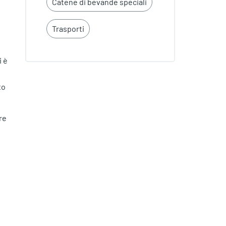
Catene di bevande speciali
Trasporti
i è
to
re