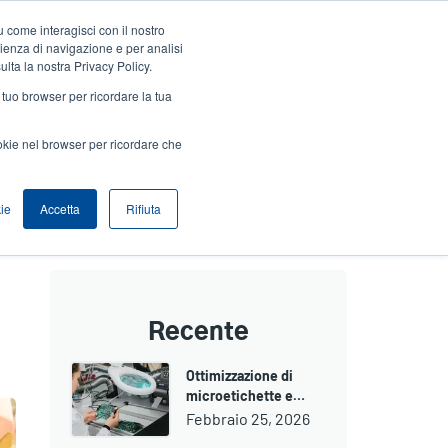
 come interagisci con il nostro
Accedi / Registrati
Europe, Middle East & Africa [Italian]
User
rienza di navigazione e per analisi
ulta la nostra Privacy Policy.
Anonymous
l tuo browser per ricordare la tua
Seleziona Prodotti
Contatto Vendite
Header
ookie nel browser per ricordare che
ie
Accetta
Rifiuta
Recente
Ottimizzazione di
microetichette e…
Febbraio 25, 2026