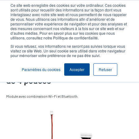
Aller
Ce site web enregistre des cookies sur votre ordinateur. Ces cookies
au
sont utilisés pour recueillir des informations sur la façon dont vous
contenu
interagissez avec notre site web et nous permettent de nous rappeler
User
User
de vous. Nous utilisons ces informations afin d’améliorer et de
principal
personnaliser votre expérience de navigation et pour des analyses et
account
Anonym
Sélection Produits
Contact Commercial
des mesures concernant nos visiteurs à la fois sur ce site web et sur
Header
d’autres médias. Pour en savoir plus sur les cookies que nous
menu
utilisons, consultez notre Politique de confidentialité.
Si vous refusez, vos informations ne seront pas suivies lorsque vous
visitez ce site Web. Un seul cookie sera utilisé dans votre navigateur
pour mémoriser votre préférence de ne pas être suivi.
Module Combo Wi-Fi et
Bluetooth pour la série TH DH
Paramètres du cookies
Accepter
Refuser
de 4 pouces
Module avec combinaison Wi-Fi et Bluetooth.