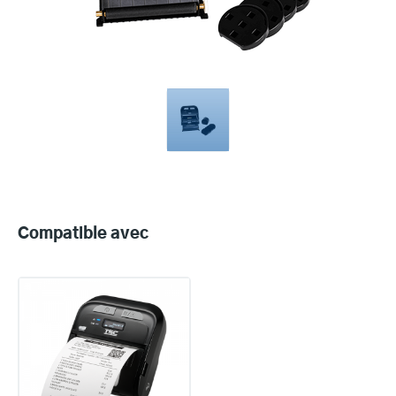
Compatible
with
Compatible avec