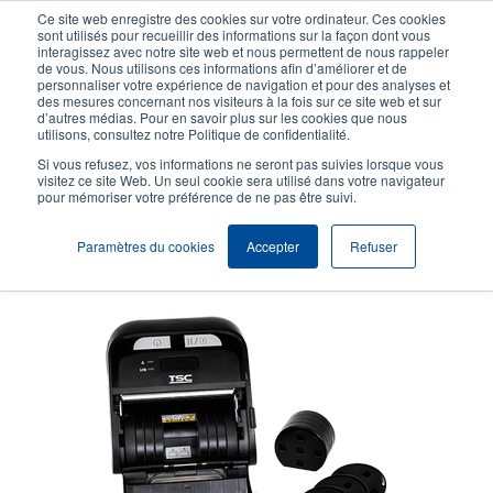
Aller
Ce site web enregistre des cookies sur votre ordinateur. Ces cookies
au
sont utilisés pour recueillir des informations sur la façon dont vous
contenu
interagissez avec notre site web et nous permettent de nous rappeler
User
User
de vous. Nous utilisons ces informations afin d’améliorer et de
principal
personnaliser votre expérience de navigation et pour des analyses et
account
Anonym
Sélection Produits
Contact Commercial
des mesures concernant nos visiteurs à la fois sur ce site web et sur
Header
d’autres médias. Pour en savoir plus sur les cookies que nous
menu
utilisons, consultez notre Politique de confidentialité.
Si vous refusez, vos informations ne seront pas suivies lorsque vous
visitez ce site Web. Un seul cookie sera utilisé dans votre navigateur
pour mémoriser votre préférence de ne pas être suivi.
Espaceur média
Paramètres du cookies
Accepter
Refuser
Adaptateurs pour largeurs de rouleau de support réglables