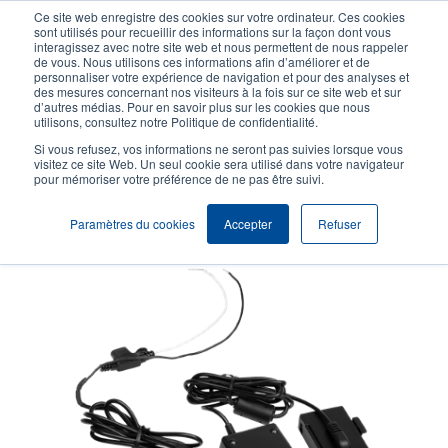
Aller
Ce site web enregistre des cookies sur votre ordinateur. Ces cookies
au
sont utilisés pour recueillir des informations sur la façon dont vous
contenu
interagissez avec notre site web et nous permettent de nous rappeler
User
User
de vous. Nous utilisons ces informations afin d’améliorer et de
principal
personnaliser votre expérience de navigation et pour des analyses et
account
Anonym
Sélection Produits
Contact Commercial
des mesures concernant nos visiteurs à la fois sur ce site web et sur
Header
d’autres médias. Pour en savoir plus sur les cookies que nous
menu
utilisons, consultez notre Politique de confidentialité.
Si vous refusez, vos informations ne seront pas suivies lorsque vous
visitez ce site Web. Un seul cookie sera utilisé dans votre navigateur
pour mémoriser votre préférence de ne pas être suivi.
Éliminateur de batterie
Paramètres du cookies
Accepter
Refuser
Éliminateur de batterie DC-DC compatible avec l'Alpha-40L.