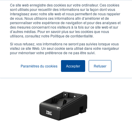
Aller
Ce site web enregistre des cookies sur votre ordinateur. Ces cookies
au
sont utilisés pour recueillir des informations sur la façon dont vous
contenu
interagissez avec notre site web et nous permettent de nous rappeler
User
User
de vous. Nous utilisons ces informations afin d’améliorer et de
principal
personnaliser votre expérience de navigation et pour des analyses et
account
Anonym
Sélection Produits
Contact Commercial
des mesures concernant nos visiteurs à la fois sur ce site web et sur
Header
d’autres médias. Pour en savoir plus sur les cookies que nous
menu
utilisons, consultez notre Politique de confidentialité.
Si vous refusez, vos informations ne seront pas suivies lorsque vous
visitez ce site Web. Un seul cookie sera utilisé dans votre navigateur
pour mémoriser votre préférence de ne pas être suivi.
Chargeur de batterie
Paramètres du cookies
Accepter
Refuser
Chargeur de batterie à 1 emplacement compatible avec l'Alpha-30L