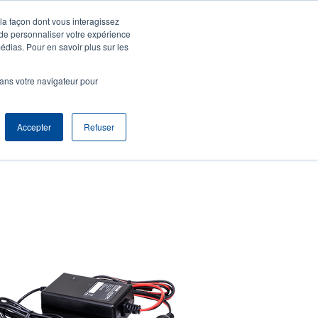
 la façon dont vous interagissez
entifier S'enregistrer
Europe, Middle East & Africa [Français]
ser
 de personnaliser votre expérience
édias. Pour en savoir plus sur les
nonymous
Sélection Produits
Contact Commercial
dans votre navigateur pour
Header
Accepter
Refuser