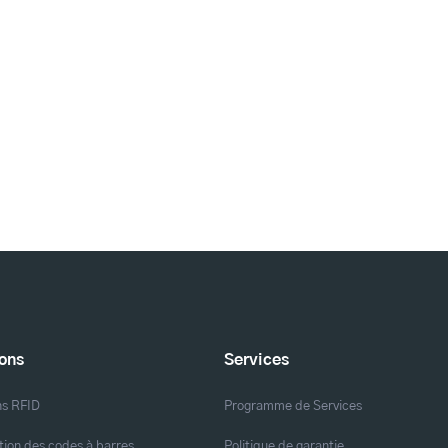
ions
Services
ns RFID
Programme de Services
ation des codes à barres
Politique de garantie