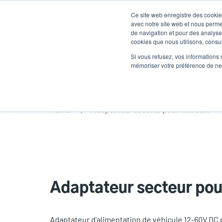
Aller
Ce site web enregistre des cookies
au
avec notre site web et nous perme
contenu
de navigation et pour des analyses
cookies que nous utilisons, consult
principal
Produits
Soluti
Si vous refusez, vos informations 
mémoriser votre préférence de ne 
Home
Adaptateur secteur pour véhicule
Adaptateur secteur pou
Adaptateur d'alimentation de véhicule 12-60V DC 