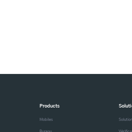
Products
Solut
Mobiles
Solutio
Bureau
Vérific