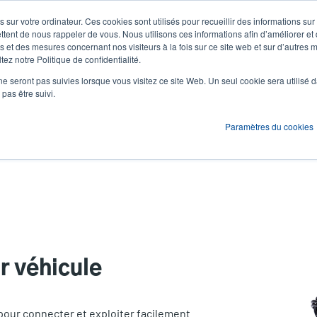
 sur votre ordinateur. Ces cookies sont utilisés pour recueillir des informations sur
Actualités et événements
Société
S'id
User
U
ttent de nous rappeler de vous. Nous utilisons ces informations afin d’améliorer et
 et des mesures concernant nos visiteurs à la fois sur ce site web et sur d’autres m
ez notre Politique de confidentialité.
account
A
ons
Services
Assistance et téléchargements
Partenaires
ne seront pas suivies lorsque vous visitez ce site Web. Un seul cookie sera utilisé 
menu
pas être suivi.
Paramètres du cookies
r véhicule
pour connecter et exploiter facilement