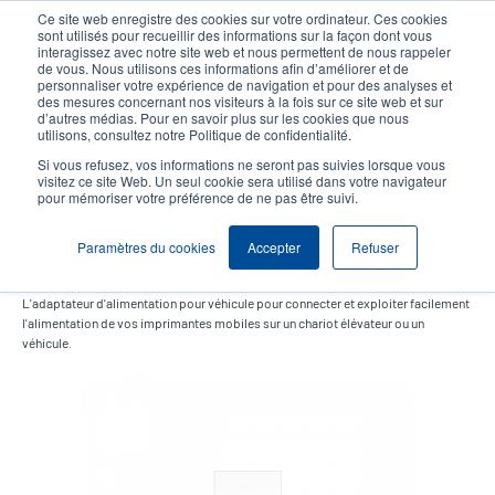
Aller
Ce site web enregistre des cookies sur votre ordinateur. Ces cookies
au
sont utilisés pour recueillir des informations sur la façon dont vous
contenu
interagissez avec notre site web et nous permettent de nous rappeler
User
User
de vous. Nous utilisons ces informations afin d’améliorer et de
principal
personnaliser votre expérience de navigation et pour des analyses et
account
Anonym
Sélection Produits
Contact Commercial
des mesures concernant nos visiteurs à la fois sur ce site web et sur
Header
d’autres médias. Pour en savoir plus sur les cookies que nous
menu
utilisons, consultez notre Politique de confidentialité.
Si vous refusez, vos informations ne seront pas suivies lorsque vous
visitez ce site Web. Un seul cookie sera utilisé dans votre navigateur
pour mémoriser votre préférence de ne pas être suivi.
Adaptateur secteur pour
véhicule
Paramètres du cookies
Accepter
Refuser
L'adaptateur d'alimentation pour véhicule pour connecter et exploiter facilement
l'alimentation de vos imprimantes mobiles sur un chariot élévateur ou un
véhicule.