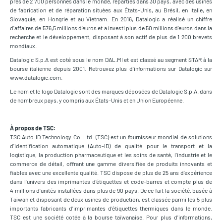
près de 2 700 personnes dans le monde, réparties dans 30 pays, avec des usines
de fabrication et de réparation situées aux États-Unis, au Brésil, en Italie, en
Slovaquie, en Hongrie et au Vietnam. En 2016, Datalogic a réalisé un chiffre
d'affaires de 576,5 millions d'euros et a investi plus de 50 millions d'euros dans la
recherche et le développement, disposant à son actif de plus de 1 200 brevets
mondiaux.
Datalogic S.p.A est coté sous le nom DAL.MI et est classé au segment STAR à la
bourse italienne depuis 2001. Retrouvez plus d'informations sur Datalogic sur
www.datalogic.com.
Le nom et le logo Datalogic sont des marques déposées de Datalogic S.p.A. dans
de nombreux pays, y compris aux États-Unis et en Union Européenne.
À propos de TSC:
TSC Auto ID Technology Co. Ltd. (TSC) est un fournisseur mondial de solutions
d'identification automatique (Auto-ID) de qualité pour le transport et la
logistique, la production pharmaceutique et les soins de santé, l'industrie et le
commerce de détail, offrant une gamme diversifiée de produits innovants et
fiables avec une excellente qualité. TSC dispose de plus de 25 ans d'expérience
dans l'univers des imprimantes d'étiquettes et code-barres et compte plus de
4 millions d'unités installées dans plus de 90 pays. De ce fait la société, basée à
Taïwan et disposant de deux usines de production, est classée parmi les 5 plus
importants fabricants d'imprimantes d'étiquettes thermiques dans le monde.
TSC est une société cotée à la bourse taïwanaise. Pour plus d'informations,