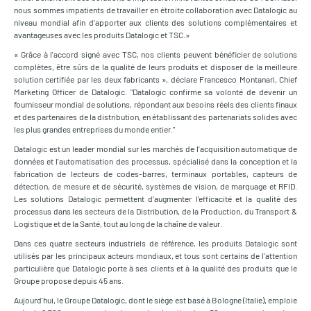
nous sommes impatients de travailler en étroite collaboration avec Datalogic au
niveau mondial afin d'apporter aux clients des solutions complémentaires et
avantageuses avec les produits Datalogic et TSC.»
« Grâce à l'accord signé avec TSC, nos clients peuvent bénéficier de solutions
complètes, être sûrs de la qualité de leurs produits et disposer de la meilleure
solution certifiée par les deux fabricants », déclare Francesco Montanari, Chief
Marketing Officer de Datalogic. "Datalogic confirme sa volonté de devenir un
fournisseur mondial de solutions, répondant aux besoins réels des clients finaux
et des partenaires de la distribution, en établissant des partenariats solides avec
les plus grandes entreprises du monde entier."
Datalogic est un leader mondial sur les marchés de l'acquisition automatique de
données et l'automatisation des processus, spécialisé dans la conception et la
fabrication de lecteurs de codes-barres, terminaux portables, capteurs de
détection, de mesure et de sécurité, systèmes de vision, de marquage et RFID.
Les solutions Datalogic permettent d'augmenter l'efficacité et la qualité des
processus dans les secteurs de la Distribution, de la Production, du Transport &
Logistique et de la Santé, tout au long de la chaîne de valeur.
Dans ces quatre secteurs industriels de référence, les produits Datalogic sont
utilisés par les principaux acteurs mondiaux, et tous sont certains de l'attention
particulière que Datalogic porte à ses clients et à la qualité des produits que le
Groupe propose depuis 45 ans.
Aujourd'hui, le Groupe Datalogic, dont le siège est basé à Bologne (Italie), emploie