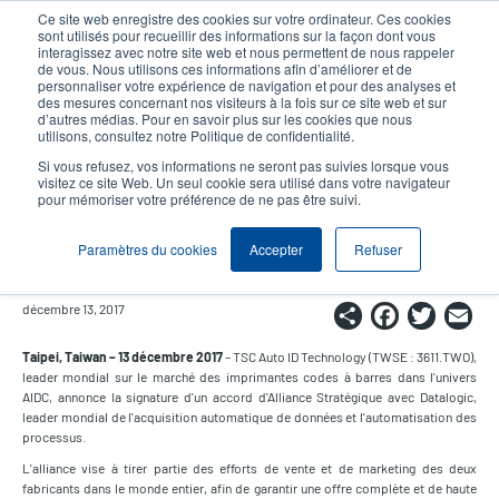
Aller
Ce site web enregistre des cookies sur votre ordinateur. Ces cookies
au
sont utilisés pour recueillir des informations sur la façon dont vous
contenu
interagissez avec notre site web et nous permettent de nous rappeler
User
User
de vous. Nous utilisons ces informations afin d’améliorer et de
principal
personnaliser votre expérience de navigation et pour des analyses et
account
Anonym
Sélection Produits
Contact Commercial
des mesures concernant nos visiteurs à la fois sur ce site web et sur
Header
d’autres médias. Pour en savoir plus sur les cookies que nous
menu
utilisons, consultez notre Politique de confidentialité.
Si vous refusez, vos informations ne seront pas suivies lorsque vous
visitez ce site Web. Un seul cookie sera utilisé dans votre navigateur
TSC et Datalogic annoncent une
pour mémoriser votre préférence de ne pas être suivi.
Alliance Stratégique Mondiale
Paramètres du cookies
Accepter
Refuser
Share
Faceb
Twi
E
décembre 13, 2017
Taipei, Taiwan – 13 décembre 2017
– TSC Auto ID Technology (TWSE : 3611.TWO),
leader mondial sur le marché des imprimantes codes à barres dans l'univers
AIDC, annonce la signature d'un accord d'Alliance Stratégique avec Datalogic,
leader mondial de l'acquisition automatique de données et l'automatisation des
processus.
L'alliance vise à tirer partie des efforts de vente et de marketing des deux
fabricants dans le monde entier, afin de garantir une offre complète et de haute