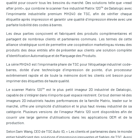
qualité pour couvrir tous les besoins du marché. Des solutions telle que «read
after print», qui combine le scanner fixe industriel Matrix 120™ de Datalogic avec
l'imprimante industrielle premium MH240 de TSC, afin de vérifier chaque
étiquette après impression et garantir une qualité d'impression élevée avec une
parfaite lisibilité des codes à barres.
Les deux parties conçoivent et fabriquent des produits complémentaires et
partagent de nombreux clients et partenaires communs. Les termes de cette
alliance stratégique sont de permettre une coopération marketing au niveau des
produits des deux entités afin de présenter aux clients une solution complète
d'Identification Automatique et de Marquage des Produits.
La série MH240 est l'imprimante phare de TSC pour l'étiquetage industriel code-
barres, dotée d'une technologie d'impression de pointe, d'un processeur
extrêmement rapide et de toute la mémoire dont les clients ont besoin pour
imprimer des étiquettes de haute qualité.
Le scanner Matrix 120™ est le plus petit imageur 2D industriel de Datalogic,
capable de s'intégrer dans n'importe quel espace restreint. Ce tout dernier né des
imageurs 2D industriels hautes performances de la famille Matrix, leader sur le
marché, offre une simplicité d'utilisation et le plus haut niveau industriel de sa
catégorie. Plusieurs versions de l'imageur Matrix 120 sont disponibles afin de
couvrir une large gamme d'utilisations dans les applications OEM et de la
production.
Selon Sam Wang, CEO de TSC Auto ID, « Les clients et partenaires dans le monde
entier bénéficient des solutions d'impression innovantes et fiables de TSC. Aussi