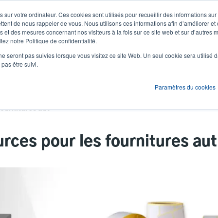
 sur votre ordinateur. Ces cookies sont utilisés pour recueillir des informations sur
Actualités et événements
Société
S'id
User
U
ttent de nous rappeler de vous. Nous utilisons ces informations afin d’améliorer et
 et des mesures concernant nos visiteurs à la fois sur ce site web et sur d’autres m
ez notre Politique de confidentialité.
account
A
ons
Services
Assistance et téléchargements
Partenaires
ne seront pas suivies lorsque vous visitez ce site Web. Un seul cookie sera utilisé 
menu
pas être suivi.
Paramètres du cookies
Bibliothèque de ressources pour les fournitures authentiques
urces pour les fournitures au