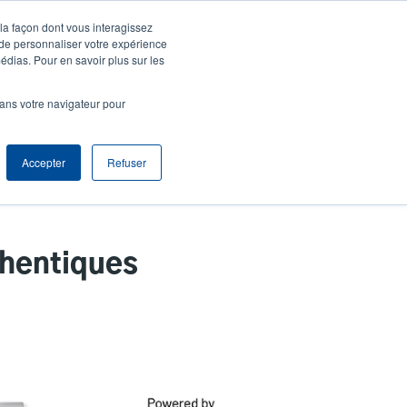
 la façon dont vous interagissez
entifier S'enregistrer
Europe, Middle East & Africa [Français]
ser
 de personnaliser votre expérience
édias. Pour en savoir plus sur les
nonymous
Sélection Produits
Contact Commercial
dans votre navigateur pour
Header
Accepter
Refuser
thentiques