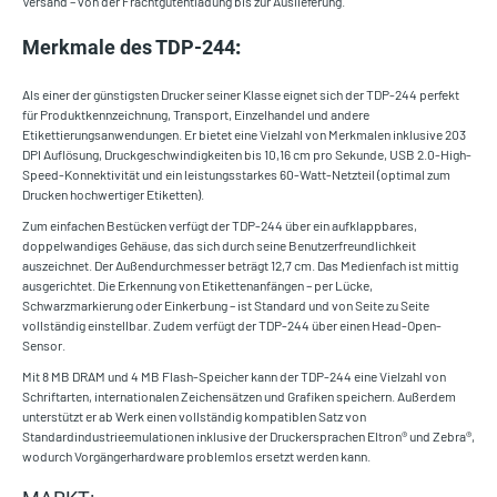
Versand – von der Frachtgutentladung bis zur Auslieferung.
Merkmale des TDP-244
:
Als einer der günstigsten Drucker seiner Klasse eignet sich der TDP-244 perfekt
für Produktkennzeichnung, Transport, Einzelhandel und andere
Etikettierungsanwendungen. Er bietet eine Vielzahl von Merkmalen inklusive 203
DPI Auflösung, Druckgeschwindigkeiten bis 10,16 cm pro Sekunde, USB 2.0-High-
Speed-Konnektivität und ein leistungsstarkes 60-Watt-Netzteil (optimal zum
Drucken hochwertiger Etiketten).
Zum einfachen Bestücken verfügt der TDP-244 über ein aufklappbares,
doppelwandiges Gehäuse, das sich durch seine Benutzerfreundlichkeit
auszeichnet. Der Außendurchmesser beträgt 12,7 cm. Das Medienfach ist mittig
ausgerichtet. Die Erkennung von Etikettenanfängen – per Lücke,
Schwarzmarkierung oder Einkerbung – ist Standard und von Seite zu Seite
vollständig einstellbar. Zudem verfügt der TDP-244 über einen Head-Open-
Sensor.
Mit 8 MB DRAM und 4 MB Flash-Speicher kann der TDP-244 eine Vielzahl von
Schriftarten, internationalen Zeichensätzen und Grafiken speichern. Außerdem
unterstützt er ab Werk einen vollständig kompatiblen Satz von
Standardindustrieemulationen inklusive der Druckersprachen Eltron® und Zebra®,
wodurch Vorgängerhardware problemlos ersetzt werden kann.