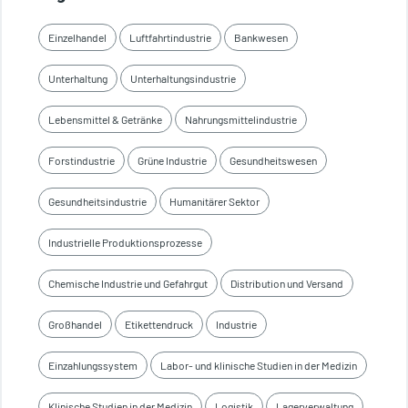
Einzelhandel
Luftfahrtindustrie
Bankwesen
Unterhaltung
Unterhaltungsindustrie
Lebensmittel & Getränke
Nahrungsmittelindustrie
Forstindustrie
Grüne Industrie
Gesundheitswesen
Gesundheitsindustrie
Humanitärer Sektor
Industrielle Produktionsprozesse
Chemische Industrie und Gefahrgut
Distribution und Versand
Großhandel
Etikettendruck
Industrie
Einzahlungssystem
Labor- und klinische Studien in der Medizin
Klinische Studien in der Medizin
Logistik
Lagerverwaltung