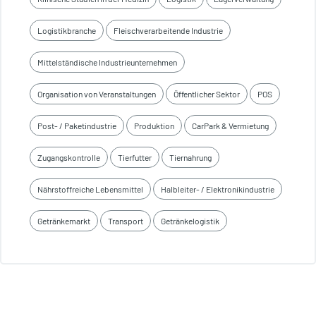
Logistikbranche
Fleischverarbeitende Industrie
Mittelständische Industrieunternehmen
Organisation von Veranstaltungen
Öffentlicher Sektor
POS
Post- / Paketindustrie
Produktion
CarPark & Vermietung
Zugangskontrolle
Tierfutter
Tiernahrung
Nährstoffreiche Lebensmittel
Halbleiter- / Elektronikindustrie
Getränkemarkt
Transport
Getränkelogistik