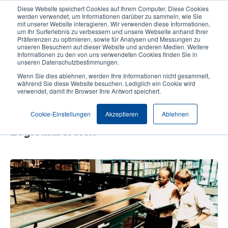
Direkt
Diese Website speichert Cookies auf Ihrem Computer. Diese Cookies
zum
werden verwendet, um Informationen darüber zu sammeln, wie Sie
Inhalt
mit unserer Website interagieren. Wir verwenden diese Informationen,
User
User
um Ihr Surferlebnis zu verbessern und unsere Webseite anhand Ihrer
Präferenzen zu optimieren, sowie für Analysen und Messungen zu
account
Anonymo
Produktsuche
Kontakt
unseren Besuchern auf dieser Website und anderen Medien. Weitere
Header
menu
Informationen zu den von uns verwendeten Cookies finden Sie in
unseren Datenschutzbestimmungen.
Wenn Sie dies ablehnen, werden Ihre Informationen nicht gesammelt,
TDP-244 macht sich einen Namen
während Sie diese Website besuchen. Lediglich ein Cookie wird
verwendet, damit Ihr Browser Ihre Antwort speichert.
als einer der besten
Thermodirektdrucker im
Cookie-Einstellungen
Akzeptieren
Ablehnen
Logistikbereich