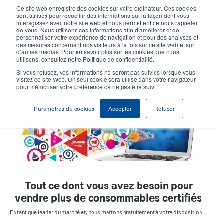
Aller
Ce site web enregistre des cookies sur votre ordinateur. Ces cookies
au
sont utilisés pour recueillir des informations sur la façon dont vous
contenu
interagissez avec notre site web et nous permettent de nous rappeler
User
User
de vous. Nous utilisons ces informations afin d’améliorer et de
principal
personnaliser votre expérience de navigation et pour des analyses et
account
Anonym
Sélection Produits
Contact Commercial
des mesures concernant nos visiteurs à la fois sur ce site web et sur
Header
d’autres médias. Pour en savoir plus sur les cookies que nous
menu
utilisons, consultez notre Politique de confidentialité.
Si vous refusez, vos informations ne seront pas suivies lorsque vous
visitez ce site Web. Un seul cookie sera utilisé dans votre navigateur
Outils marketing personnalisés
pour mémoriser votre préférence de ne pas être suivi.
Paramètres du cookies
Accepter
Refuser
Tout ce dont vous avez besoin pour
vendre plus de consommables certifiés
En tant que leader du marché et, nous mettons gratuitement à votre disposition