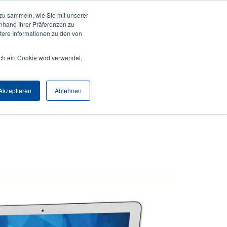
zu sammeln, wie Sie mit unserer
Anmelden / Registrieren
Europe, Middle East & Africa [Deutsch]
User
anhand Ihrer Präferenzen zu
ere Informationen zu den von
Anonymous
Produktsuche
Kontakt
Partner
ch ein Cookie wird verwendet,
Header
Akzeptieren
Ablehnen