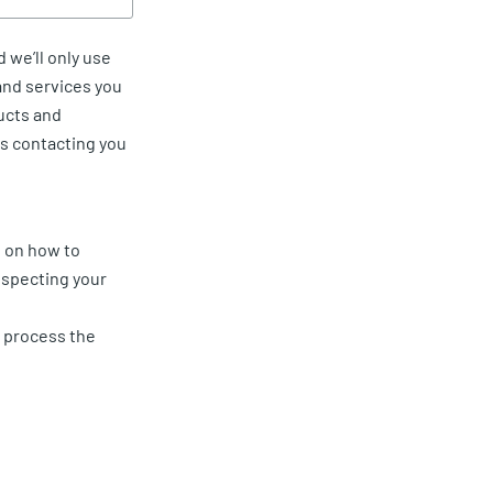
 we’ll only use
and services you
ucts and
us contacting you
 on how to
especting your
d process the