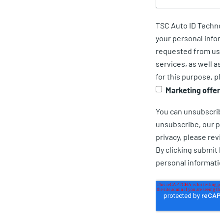
TSC Auto ID Techno
your personal info
requested from us.
services, as well a
for this purpose, p
Marketing offe
You can unsubscri
unsubscribe, our p
privacy, please rev
By clicking submit
personal informat