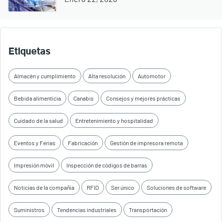
Etiquetas
Almacén y cumplimiento
Alta resolución
Automotor
Bebida alimenticia
Canabis
Consejos y mejores prácticas
Cuidado de la salud
Entretenimiento y hospitalidad
Eventos y Ferias
Fabricación
Gestión de impresora remota
Impresión móvil
Inspección de códigos de barras
Noticias de la compañía
RFID
Ser único
Soluciones de software
Suministros
Tendencias industriales
Transportación