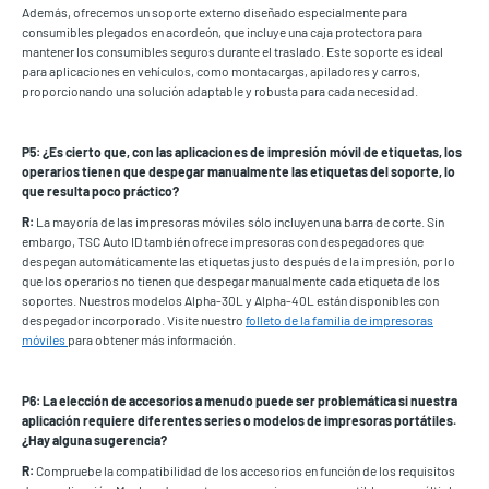
Además, ofrecemos un soporte externo diseñado especialmente para
consumibles plegados en acordeón, que incluye una caja protectora para
mantener los consumibles seguros durante el traslado. Este soporte es ideal
para aplicaciones en vehículos, como montacargas, apiladores y carros,
proporcionando una solución adaptable y robusta para cada necesidad.
P5: ¿Es cierto que, con las aplicaciones de impresión móvil de etiquetas, los
operarios tienen que despegar manualmente las etiquetas del soporte, lo
que resulta poco práctico?
R:
La mayoría de las impresoras móviles sólo incluyen una barra de corte. Sin
embargo, TSC Auto ID también ofrece impresoras con despegadores que
despegan automáticamente las etiquetas justo después de la impresión, por lo
que los operarios no tienen que despegar manualmente cada etiqueta de los
soportes. Nuestros modelos Alpha-30L y Alpha-40L están disponibles con
despegador incorporado. Visite nuestro
folleto de la familia de impresoras
móviles
para obtener más información.
P6: La elección de accesorios a menudo puede ser problemática si nuestra
aplicación requiere diferentes series o modelos de impresoras portátiles.
¿Hay alguna sugerencia?
R:
Compruebe la compatibilidad de los accesorios en función de los requisitos