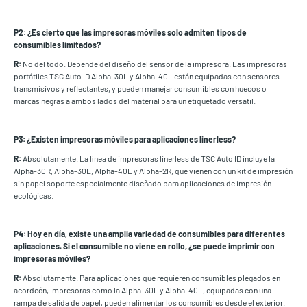
P2: ¿Es cierto que las impresoras móviles solo admiten tipos de
consumibles limitados?
R:
No del todo. Depende del diseño del sensor de la impresora. Las impresoras
portátiles TSC Auto ID Alpha-30L y Alpha-40L están equipadas con sensores
transmisivos y reflectantes, y pueden manejar consumibles con huecos o
marcas negras a ambos lados del material para un etiquetado versátil.
P3: ¿Existen impresoras móviles para aplicaciones linerless?
R:
Absolutamente. La línea de impresoras linerless de TSC Auto ID incluye la
Alpha-30R, Alpha-30L, Alpha-40L y Alpha-2R, que vienen con un kit de impresión
sin papel soporte especialmente diseñado para aplicaciones de impresión
ecológicas.
P4: Hoy en día, existe una amplia variedad de consumibles para diferentes
aplicaciones. Si el consumible no viene en rollo, ¿se puede imprimir con
impresoras móviles?
R:
Absolutamente. Para aplicaciones que requieren consumibles plegados en
acordeón, impresoras como la Alpha-30L y Alpha-40L, equipadas con una
rampa de salida de papel, pueden alimentar los consumibles desde el exterior.