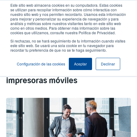
Pasar
Este sitio web almacena cookies en su computadora. Estas cookies
al
se utilizan para recopilar información sobre cómo interactúa con
contenido
nuestro sitio web y nos permiten recordarlo. Usamos esta información
User
User
para mejorar y personalizar su experiencia de navegación y para
principal
análisis y métricas sobre nuestros visitantes tanto en este sitio web
account
Anonym
Selector de productos
como en otros medios. Para obtener más información sobre las
Header
cookies que utilizamos, consulte nuestra Política de Privacidad.
menu
Comuníquese con Ventas
Si rechazas, no se hará seguimiento de tu información cuando visites
este sitio web. Se usará una sola cookie en tu navegador para
recordar tu preferencia de que no se te haga seguimiento.
Estamos aquí para sus preguntas:
Configuración de las cookies
Aceptar
Declinar
Preguntas y respuestas sobre
impresoras móviles