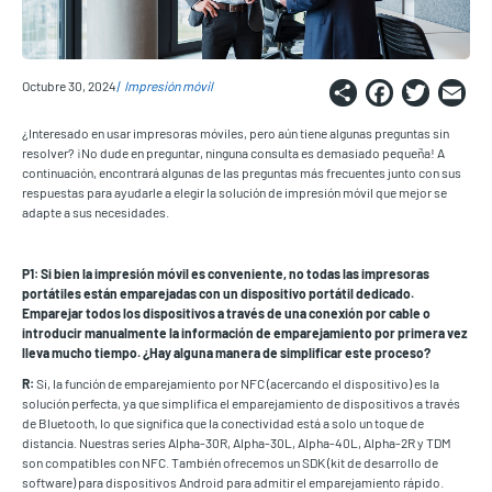
Share
Faceb
Twi
E
Octubre 30, 2024
Impresión móvil
¿Interesado en usar impresoras móviles, pero aún tiene algunas preguntas sin
resolver? ¡No dude en preguntar, ninguna consulta es demasiado pequeña! A
continuación, encontrará algunas de las preguntas más frecuentes junto con sus
respuestas para ayudarle a elegir la solución de impresión móvil que mejor se
adapte a sus necesidades.
P1: Si bien la impresión móvil es conveniente, no todas las impresoras
portátiles están emparejadas con un dispositivo portátil dedicado.
Emparejar todos los dispositivos a través de una conexión por cable o
introducir manualmente la información de emparejamiento por primera vez
lleva mucho tiempo. ¿Hay alguna manera de simplificar este proceso?
R:
Si, la función de emparejamiento por NFC (acercando el dispositivo) es la
solución perfecta, ya que simplifica el emparejamiento de dispositivos a través
de Bluetooth, lo que significa que la conectividad está a solo un toque de
distancia. Nuestras series Alpha-30R, Alpha-30L, Alpha-40L, Alpha-2R y TDM
son compatibles con NFC.
También ofrecemos un SDK (kit de desarrollo de
software) para dispositivos Android para admitir el emparejamiento rápido.