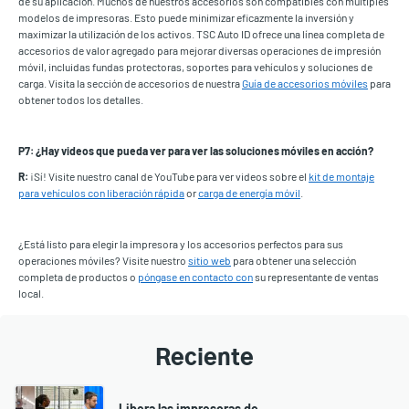
de su aplicación. Muchos de nuestros accesorios son compatibles con múltiples
modelos de impresoras. Esto puede minimizar eficazmente la inversión y
maximizar la utilización de los activos. TSC Auto ID ofrece una línea completa de
accesorios de valor agregado para mejorar diversas operaciones de impresión
móvil, incluidas fundas protectoras, soportes para vehículos y soluciones de
carga. Visita la sección de accesorios de nuestra
Guía de accesorios móviles
para
obtener todos los detalles.
P7: ¿Hay videos que pueda ver para ver las soluciones móviles en acción?
R:
¡Sí! Visite nuestro canal de YouTube para ver videos sobre el
kit de montaje
para vehículos con liberación rápida
or
carga de energía móvil
.
¿Está listo para elegir la impresora y los accesorios perfectos para sus
operaciones móviles? Visite nuestro
sitio web
para obtener una selección
completa de productos o
póngase en contacto con
su representante de ventas
local.
Reciente
Libera las impresoras de...