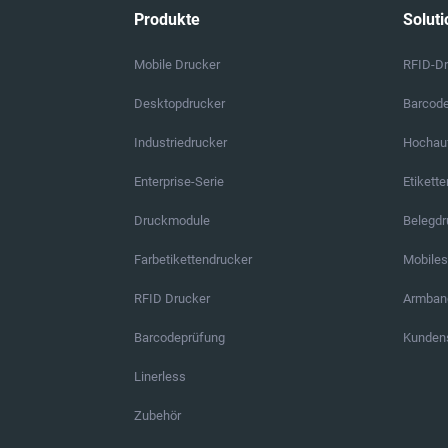
Produkte
Soluti
Mobile Drucker
RFID-D
Desktopdrucker
Barcod
Industriedrucker
Hochauf
Enterprise-Serie
Etikett
Druckmodule
Belegd
Farbetikettendrucker
Mobile
RFID Drucker
Armban
Barcodeprüfung
Kundens
Linerless
Zubehör