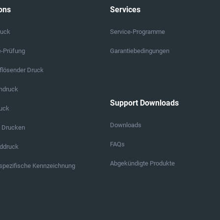
ons
Services
ruck
Service-Programme
e-Prüfung
Garantiebedingungen
lösender Druck
endruck
Support Downloads
ruck
Downloads
s Drucken
FAQs
ddruck
Abgekündigte Produkte
pezifische Kennzeichnung