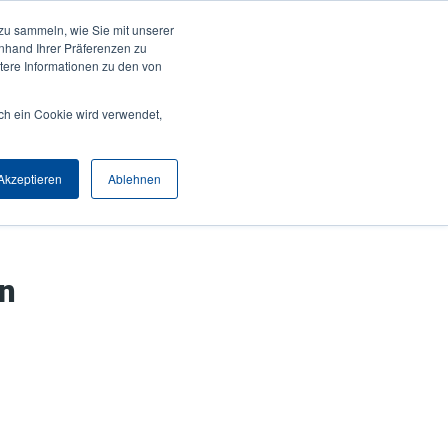
zu sammeln, wie Sie mit unserer
Anmelden / Registrieren
Europe, Middle East & Africa [Deutsch]
User
anhand Ihrer Präferenzen zu
ere Informationen zu den von
Anonymous
Produktsuche
Kontakt
Partner
ch ein Cookie wird verwendet,
Header
Akzeptieren
Ablehnen
en