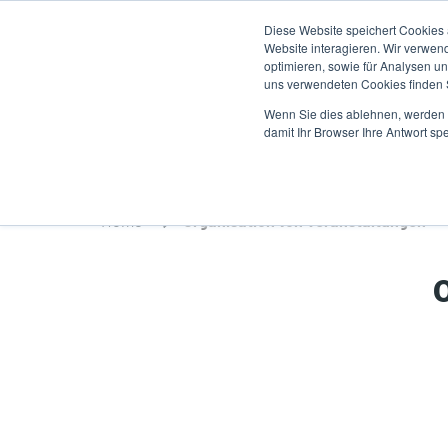
Direkt
Diese Website speichert Cookies
zum
Website interagieren. Wir verwen
Inhalt
optimieren, sowie für Analysen 
uns verwendeten Cookies finden
Produkte
A
Wenn Sie dies ablehnen, werden I
damit Ihr Browser Ihre Antwort spe
Home
Organisation von Veranstaltungen
O