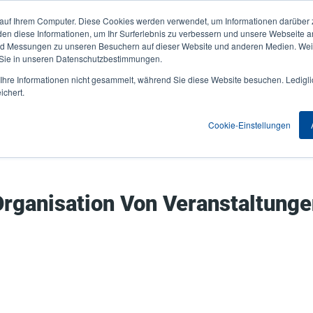
 auf Ihrem Computer. Diese Cookies werden verwendet, um Informationen darüber 
Aktuelles & Veranstaltungen
Unternehmen
User
den diese Informationen, um Ihr Surferlebnis zu verbessern und unsere Webseite 
und Messungen zu unseren Besuchern auf dieser Website und anderen Medien. Weit
account
 Sie in unseren Datenschutzbestimmungen.
nwendungen
Service Programme
Support & Downloads
hre Informationen nicht gesammelt, während Sie diese Website besuchen. Ledigli
menu
ichert.
Cookie-Einstellungen
rganisation Von Veranstaltung