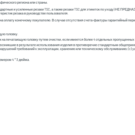
фического региона или страны.
андартные и усиленные резаки TSC, а также резаки TSC для этикеток по уходу) НЕ ПРЕД
еристик резака в руководстве пользователя.
а оплату конечному покупателю. В случае отсутствия счета-фактуры гарантийный перио
ую головку.
 на печатающую головку путем очистки, если имеется более 4 отдельных пропущенных 
, возникшие в результате использования изделия в противоречие стандартным общеприн
 нарушений требований к эксплуатации, хранению или техническому обслуживанию; (c
змером 4 * 3 дюйма.