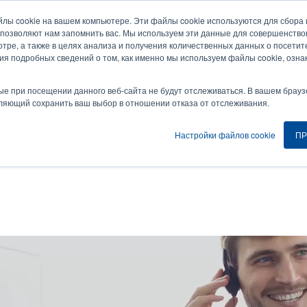
йлы cookie на вашем компьютере. Эти файлы cookie используются для сбор
Новости и события
Компания
Вой
User
U
 позволяют нам запомнить вас. Мы используем эти данные для совершенств
тре, а также в целях анализа и получения количественных данных о посетите
account
A
ия подробных сведений о том, как именно мы используем файлы cookie, озна
ия
Услуга
Поддержка и загрузки
Партнеры
menu
ые при посещении данного веб-сайта не будут отслеживаться. В вашем брауз
оляющий сохранить ваш выбор в отношении отказа от отслеживания.
Настройки файлов cookie
ПР
сширенная гарантия