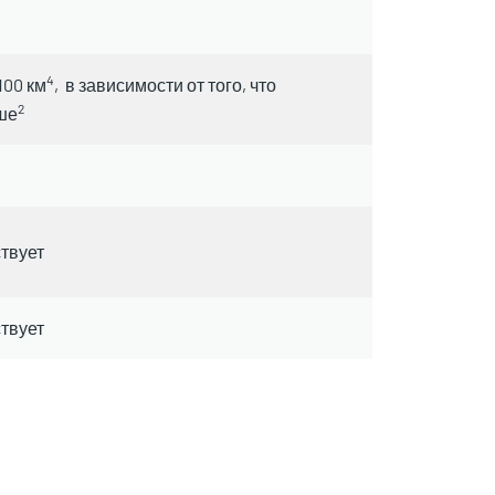
4
100 км
, в зависимости от того, что
2
ше
ствует
ствует