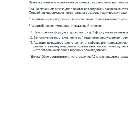
Вышеуказанные условия могут различаться в зависимости от геогра
1
За исключением резака для этикеток без подложки, все резаки (ст
Подробная информация представлена в разделе технических характ
2
Гарантийный период отсчитывается с момента выставления счета н
3
Гарантийное обслуживание печатающей головки:
Неисправные форсунки: допускается до 4 форсунок на печатающ
Выполняется восстановление до 4 отдельных пропущенных точек
Гарантия не распространяется на: (а) дефекты или повреждения
результате ненадлежащего использования, несчастного случая,
материалов или чернил сторонних производителей.
4
Длина 100 км соответствует изготовлению 1,3 миллиона этикеток ра