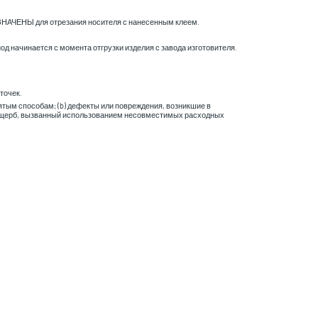
НАЗНАЧЕНЫ для отрезания носителя с нанесенным клеем.
д начинается с момента отгрузки изделия с завода изготовителя.
точек.
ятым способам; (b) дефекты или повреждения, возникшие в
) ущерб, вызванный использованием несовместимых расходных