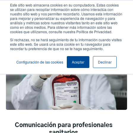
Pasar
Este sitio web almacena cookies en su computadora. Estas cookies
al
se utilizan para recopilar información sobre cómo interactúa con
contenido
nuestro sitio web y nos permiten recordarlo. Usamos esta información
User
User
para mejorar y personalizar su experiencia de navegación y para
principal
análisis y métricas sobre nuestros visitantes tanto en este sitio web
account
Anonym
Selector de productos
como en otros medios. Para obtener más información sobre las
Header
cookies que utilizamos, consulte nuestra Política de Privacidad.
menu
Comuníquese con Ventas
Si rechazas, no se hará seguimiento de tu información cuando visites
este sitio web. Se usará una sola cookie en tu navegador para
recordar tu preferencia de que no se te haga seguimiento.
Cuidado de la salud
Configuración de las cookies
Aceptar
Declinar
Comunicación para profesionales
sanitarios