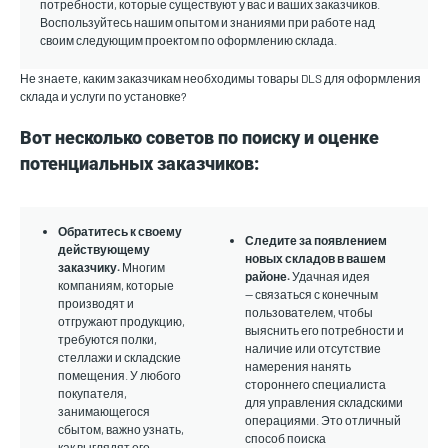
потребности, которые существуют у вас и ваших заказчиков.
Воспользуйтесь нашим опытом и знаниями при работе над
своим следующим проектом по оформлению склада.
Не знаете, каким заказчикам необходимы товары DLS для оформления
склада и услуги по установке?
Вот несколько советов по поиску и оценке
потенциальных заказчиков:
Обратитесь к своему
Следите за появлением
действующему
новых складов в вашем
заказчику.
Многим
районе.
Удачная идея
компаниям, которые
— связаться с конечным
производят и
пользователем, чтобы
отгружают продукцию,
выяснить его потребности и
требуются полки,
наличие или отсутствие
стеллажи и складские
намерения нанять
помещения. У любого
стороннего специалиста
покупателя,
для управления складскими
занимающегося
операциями. Это отличный
сбытом, важно узнать,
способ поиска
как выглядят его