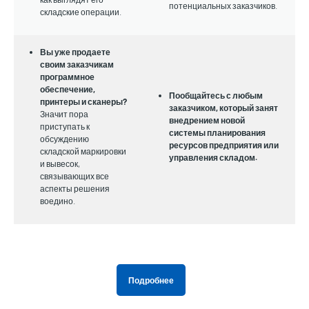
потенциальных заказчиков.
складские операции.
Вы уже продаете
своим заказчикам
программное
обеспечение,
Пообщайтесь с любым
принтеры и сканеры?
заказчиком, который занят
Значит пора
внедрением новой
приступать к
системы планирования
обсуждению
ресурсов предприятия или
складской маркировки
управления складом.
и вывесок,
связывающих все
аспекты решения
воедино.
Подробнее