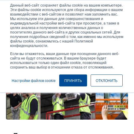
Перейти
Данный веб-сайт сохраняет файлы cookie на вашем компьютере.
к
Эти файлы cookie используются для сбора информации о вашем
основному
взаимодействии с веб-сайтом и позволяют нам запомнить вас.
User
User
Мы используем эти данные для совершенствования и
содержанию
индивидуальной настройки веб-сайта при просмотре, а также в
account
Anonymo
Селектор изделий
целях анализа и получения количественных данных о
Header
menu
посетителях данного веб-сайта и других социальных сетей. Для
получения подробных сведений о том, как именно мы используем
Связаться с отделом продаж
файлы cookie, ознакомьтесь с нашей Политикой
конфиденциальности.
Если вы откажетесь, ваши данные при посещении данного веб-
сайта не будут отслеживаться. В вашем браузере будет
Товары DLS для оформления
использоваться только один файл cookie, позволяющий
сохранить ваш выбор в отношении отказа от отслеживания.
склада
Настройки файлов cookie
ПРИНЯТЬ
ОТКЛОНИТЬ