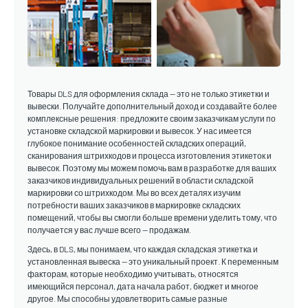
Товары DLS для оформления склада — это не только этикетки и
вывески. Получайте дополнительный доход и создавайте более
комплексные решения: предложите своим заказчикам услуги по
установке складской маркировки и вывесок. У нас имеется
глубокое понимание особенностей складских операций,
сканирования штрихкодов и процесса изготовления этикеток и
вывесок. Поэтому мы можем помочь вам в разработке для ваших
заказчиков индивидуальных решений в области складской
маркировки со штрихкодом. Мы во всех деталях изучим
потребности ваших заказчиков в маркировке складских
помещений, чтобы вы смогли больше времени уделить тому, что
получается у вас лучше всего — продажам.
Здесь, в DLS, мы понимаем, что каждая складская этикетка и
установленная вывеска — это уникальный проект. К переменным
факторам, которые необходимо учитывать, относятся
имеющийся персонал, дата начала работ, бюджет и многое
другое. Мы способны удовлетворить самые разные