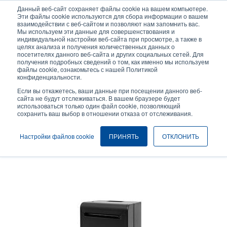
Перейти
Данный веб-сайт сохраняет файлы cookie на вашем компьютере.
к
Эти файлы cookie используются для сбора информации о вашем
основному
взаимодействии с веб-сайтом и позволяют нам запомнить вас.
User
User
Мы используем эти данные для совершенствования и
содержанию
индивидуальной настройки веб-сайта при просмотре, а также в
account
Anonymo
Селектор изделий
целях анализа и получения количественных данных о
Header
menu
посетителях данного веб-сайта и других социальных сетей. Для
получения подробных сведений о том, как именно мы используем
Связаться с отделом продаж
файлы cookie, ознакомьтесь с нашей Политикой
конфиденциальности.
Если вы откажетесь, ваши данные при посещении данного веб-
сайта не будут отслеживаться. В вашем браузере будет
использоваться только один файл cookie, позволяющий
Автоматический резак
сохранить ваш выбор в отношении отказа от отслеживания.
Настройки файлов cookie
ПРИНЯТЬ
ОТКЛОНИТЬ
Автоматический резак, совместимый с цветными принтерами для
печати этикеток TSC CPX4P и CPX4D.