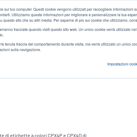
 sul tuo computer. Questi cookie vengono utilizzati per raccogliere informazioni su
Notizie ed eventi
Azienda
User
icordarti. Utilizziamo queste informazioni per migliorare e personalizzare la tua espe
a su questo sito che su altri media. Per saperne di più sui cookie che utilizziamo, cons
account
 verranno tracciate quando visiti questo sito web. Un unico cookie verrà utilizzato ne
zioni
Servizi
Supporto e download
Partner
to.
menu
verrà tenuta traccia del comportamento durante visita, ma verrà utilizzato un unico c
mazioni sulla navigazione.
Impostazioni cook
e di etichette a colori CPX4P e CPX4D di