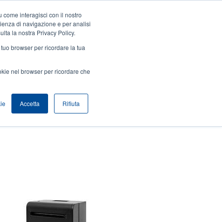
 come interagisci con il nostro
Accedi / Registrati
Europe, Middle East & Africa [Italian]
User
rienza di navigazione e per analisi
ulta la nostra Privacy Policy.
Anonymous
l tuo browser per ricordare la tua
Seleziona Prodotti
Contatto Vendite
Header
ookie nel browser per ricordare che
ie
Accetta
Rifiuta