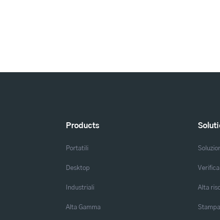
Products
Solut
Portatili
Soluzio
Desktop
Verifica
Industriali
Alta ris
Alta Gamma
Stampa 