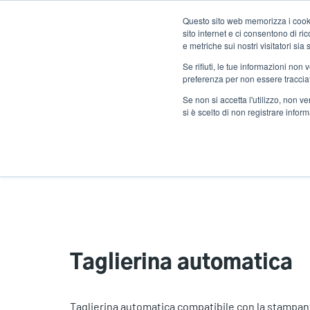
Salta
Questo sito web memorizza i cookie
al
sito internet e ci consentono di r
contenuto
e metriche sui nostri visitatori si
principale
Se rifiuti, le tue informazioni non
Prodotti
Solu
preferenza per non essere traccia
Se non si accetta l'utilizzo, non 
si è scelto di non registrare infor
Home
Taglierina automatica
Taglierina automatica
Taglierina automatica compatibile con la stampant