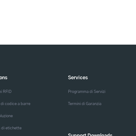
ions
Services
ni RFID
Programma di Servizi
 di codice a barre
Termini di Garanzia
oluzione
di etichette
Support Downloads