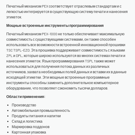
Печатный механизм PEX соответствует отраслевым стандартам и с
легкостью интегрируется в существующую систему печати и нанесения
этикеток.
Мощные встроенные инструменты программирования
Печатный механизм PEX-1000 не только обеспечивает максимальную
совместимость с существующими системами, он также способен
использовать все возможности встроенной инновационной прошивки
TSC TSPL-EZD. Эта прошивка поддерживает совместимость с языками
ZPL и DPL, которые широко используются во многих системах печати и
нанесения этикеток. Язык программирования TSPL также может
использоваться для получения потока данных из различных
источников, захвата необходимых полей данных и вставки их в данные
исходящей этикетки. Эти мощные встроенные программные
инструменты способны заменить дополнительное компьютерное
оборудование, что позволяет сэкономить тысячи долларов.
Области применения:
Производство
Автомобильная промышленность
Продукты питания и напитки
Склад и логистика
Маркировка поддонов
Картонная упаковка