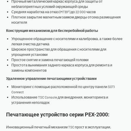
Прочный металлический каркас корпуса для защиты от
неблагоприятных условий окружающей среды
Средняя наработка на отказ (MTBF) до 22 000 часов
Плотное закрытие магнитным замком дверцы отсека размещения
носителя
Конструкция механизмов для бесперебойной работы
Упрощенное обращение с носителями и калибровка, а также более
легкая очистка датчика
Широкое пространство для обращения с носителями для
упрощения установки
Простое снятие и замена печатающей головки
Простота вынимания заднего каркаса корпуса для ремонта и
замены компонентов
Удаленное управление печатающими устройствами
Мониторинг с помощью расположенной по центру панели SOTI
Connect
Использование TSC Console для внедрения, мониторинга и
устранения неполадок
Печатающее устройство серии PEX-2000:
Инновационный печатный механизм TSC прост в эксплуатации,