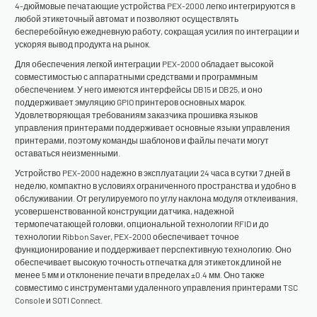
4-дюймовые печатающие устройства PEX-2000 легко интегрируются в
любой этикеточный автомат и позволяют осуществлять
бесперебойную ежедневную работу, сокращая усилия по интеграции и
ускоряя вывод продукта на рынок.
Для обеспечения легкой интеграции PEX-2000 обладает высокой
совместимостью с аппаратными средствами и программным
обеспечением. У него имеются интерфейсы DB15 и DB25, и оно
поддерживает эмуляцию GPIO принтеров основных марок.
Удовлетворяющая требованиям заказчика прошивка языков
управления принтерами поддерживает основные языки управления
принтерами, поэтому команды шаблонов и файлы печати могут
оставаться неизменными.
Устройство PEX-2000 надежно в эксплуатации 24 часа в сутки 7 дней в
неделю, компактно в условиях ограниченного пространства и удобно в
обслуживании. От регулируемого по углу наклона модуля отклеивания,
усовершенствованной конструкции датчика, надежной
термопечатающей головки, опциональной технологии RFID и до
технологии Ribbon Saver, PEX-2000 обеспечивает точное
функционирование и поддерживает перспективную технологию. Оно
обеспечивает высокую точность отпечатка для этикеток длиной не
менее 5 мм и отклонение печати в пределах ±0.4 мм. Оно также
совместимо с инструментами удаленного управления принтерами TSC
Console и SOTI Connect.