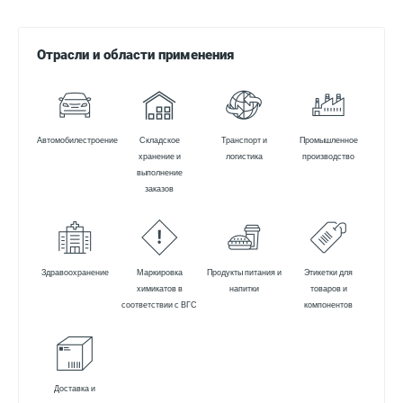
Отрасли и области применения
Автомобилестроение
Складское
Транспорт и
Промышленное
хранение и
логистика
производство
выполнение
заказов
Здравоохранение
Маркировка
Продукты питания и
Этикетки для
химикатов в
напитки
товаров и
соответствии с ВГС
компонентов
Доставка и