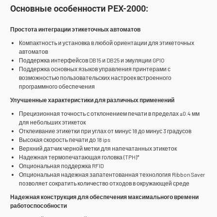
Основные особенности PEX-2000:
Простота интеграции этикеточных автоматов
Компактность и установка в любой ориентации для этикеточных
автоматов
Поддержка интерфейсов DB15 и DB25 и эмуляции GPIO
Поддержка основных языков управления принтерами с
возможностью пользовательских настроек встроенного
программного обеспечения
Улучшенные характеристики для различных применений
Прецизионная точность с отклонением печати в пределах ±0.4 мм
для небольших этикеток
Отклеивание этикетки при углах от минус 18 до минус 3 градусов
Высокая скорость печати до 18 ips
Верхний датчик черной метки для напечатанных этикеток
Надежная термопечатающая головка (TPH)*
Опциональная поддержка RFID
Опциональная надежная запатентованная технология Ribbon Saver
позволяет сократить количество отходов в окружающей среде
Надежная конструкция для обеспечения максимального времени
работоспособности