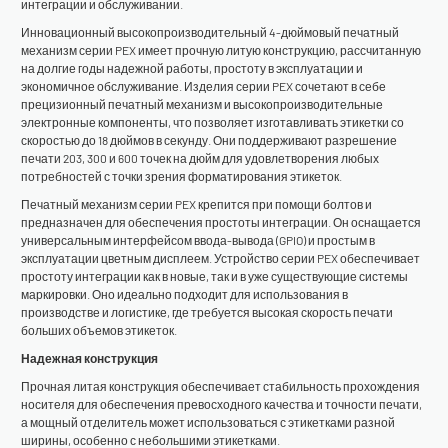
интеграции и обслуживании.
Инновационный высокопроизводительный 4-дюймовый печатный
механизм серии PEX имеет прочную литую конструкцию, рассчитанную
на долгие годы надежной работы, простоту в эксплуатации и
экономичное обслуживание. Изделия серии PEX сочетают в себе
прецизионный печатный механизм и высокопроизводительные
электронные компоненты, что позволяет изготавливать этикетки со
скоростью до 18 дюймов в секунду. Они поддерживают разрешение
печати 203, 300 и 600 точек на дюйм для удовлетворения любых
потребностей с точки зрения форматирования этикеток.
Печатный механизм серии PEX крепится при помощи болтов и
предназначен для обеспечения простоты интеграции. Он оснащается
универсальным интерфейсом ввода-вывода (GPIO) и простым в
эксплуатации цветным дисплеем. Устройство серии PEX обеспечивает
простоту интеграции как в новые, так и в уже существующие системы
маркировки. Оно идеально подходит для использования в
производстве и логистике, где требуется высокая скорость печати
больших объемов этикеток.
Надежная конструкция
Прочная литая конструкция обеспечивает стабильность прохождения
носителя для обеспечения превосходного качества и точности печати,
а мощный отделитель может использоваться с этикетками разной
ширины, особенно с небольшими этикетками.