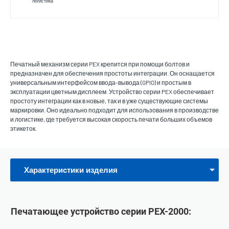
логистика
Печатный механизм серии PEX крепится при помощи болтов и
предназначен для обеспечения простоты интеграции. Он оснащается
универсальным интерфейсом ввода-вывода (GPIO) и простым в
эксплуатации цветным дисплеем. Устройство серии PEX обеспечивает
простоту интеграции как в новые, так и в уже существующие системы
маркировки. Оно идеально подходит для использования в производстве
и логистике, где требуется высокая скорость печати больших объемов
этикеток.
Характеристики изделия
Печатающее устройство серии PEX-2000: