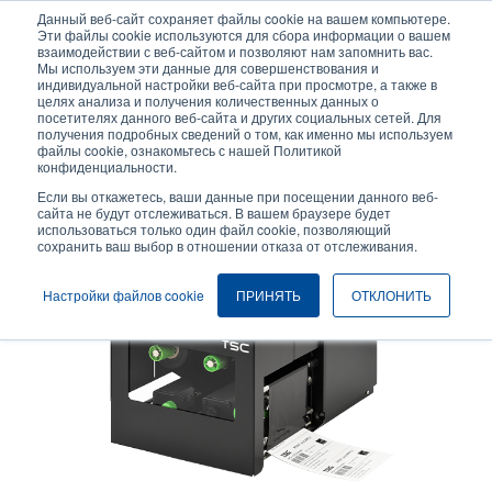
Перейти
Данный веб-сайт сохраняет файлы cookie на вашем компьютере.
к
Эти файлы cookie используются для сбора информации о вашем
основному
взаимодействии с веб-сайтом и позволяют нам запомнить вас.
User
User
Мы используем эти данные для совершенствования и
содержанию
индивидуальной настройки веб-сайта при просмотре, а также в
account
Anonymo
Селектор изделий
целях анализа и получения количественных данных о
Header
menu
посетителях данного веб-сайта и других социальных сетей. Для
получения подробных сведений о том, как именно мы используем
Связаться с отделом продаж
файлы cookie, ознакомьтесь с нашей Политикой
конфиденциальности.
Если вы откажетесь, ваши данные при посещении данного веб-
сайта не будут отслеживаться. В вашем браузере будет
использоваться только один файл cookie, позволяющий
сохранить ваш выбор в отношении отказа от отслеживания.
Настройки файлов cookie
ПРИНЯТЬ
ОТКЛОНИТЬ