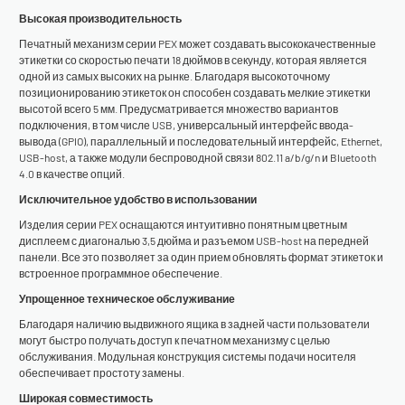
Высокая производительность
Печатный механизм серии PEX может создавать высококачественные
этикетки со скоростью печати 18 дюймов в секунду, которая является
одной из самых высоких на рынке. Благодаря высокоточному
позиционированию этикеток он способен создавать мелкие этикетки
высотой всего 5 мм. Предусматривается множество вариантов
подключения, в том числе USB, универсальный интерфейс ввода-
вывода (GPIO), параллельный и последовательный интерфейс, Ethernet,
USB-host, а также модули беспроводной связи 802.11 a/b/g/n и Bluetooth
4.0 в качестве опций.
Исключительное удобство в использовании
Изделия серии PEX оснащаются интуитивно понятным цветным
дисплеем с диагональю 3,5 дюйма и разъемом USB-host на передней
панели. Все это позволяет за один прием обновлять формат этикеток и
встроенное программное обеспечение.
Упрощенное техническое обслуживание
Благодаря наличию выдвижного ящика в задней части пользователи
могут быстро получать доступ к печатном механизму с целью
обслуживания. Модульная конструкция системы подачи носителя
обеспечивает простоту замены.
Широкая совместимость